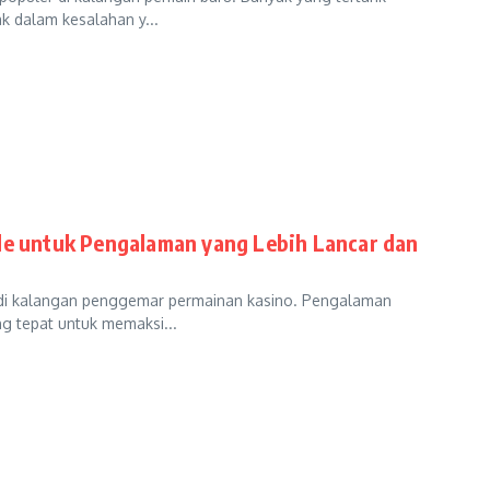
k dalam kesalahan y...
ile untuk Pengalaman yang Lebih Lancar dan
r di kalangan penggemar permainan kasino. Pengalaman
g tepat untuk memaksi...