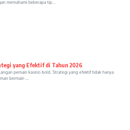
an memahami beberapa tip...
ategi yang Efektif di Tahun 2026
alangan pemain kasino bold. Strategi yang efektif tidak hanya
man bermain ...