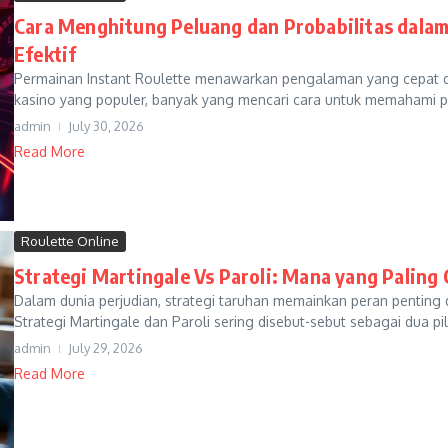
Cara Menghitung Peluang dan Probabilitas dalam
Efektif
Permainan Instant Roulette menawarkan pengalaman yang cepat d
kasino yang populer, banyak yang mencari cara untuk memahami pe
admin
July 30, 2026
Read More
Roulette Online
Strategi Martingale Vs Paroli: Mana yang Paling 
Dalam dunia perjudian, strategi taruhan memainkan peran penting
Strategi Martingale dan Paroli sering disebut-sebut sebagai dua pil
admin
July 29, 2026
Read More