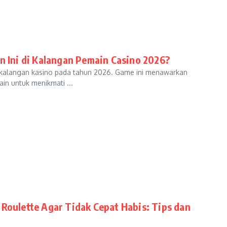
an Ini di Kalangan Pemain Casino 2026?
ain kalangan kasino pada tahun 2026. Game ini menawarkan
n untuk menikmati ...
 Roulette Agar Tidak Cepat Habis: Tips dan