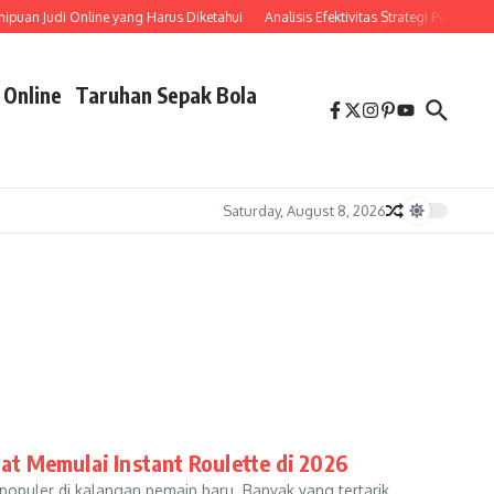
Judi Online yang Harus Diketahui
Analisis Efektivitas Strategi Pemerintah Da
 Online
Taruhan Sepak Bola
Saturday, August 8, 2026
t Memulai Instant Roulette di 2026
populer di kalangan pemain baru. Banyak yang tertarik