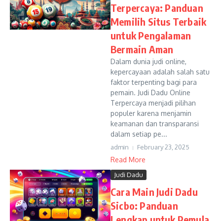
Terpercaya: Panduan
Memilih Situs Terbaik
untuk Pengalaman
Bermain Aman
Dalam dunia judi online,
kepercayaan adalah salah satu
faktor terpenting bagi para
pemain. Judi Dadu Online
Terpercaya menjadi pilihan
populer karena menjamin
keamanan dan transparansi
dalam setiap pe...
admin
February 23, 2025
Read More
Judi Dadu
Cara Main Judi Dadu
Sicbo: Panduan
Lengkap untuk Pemula