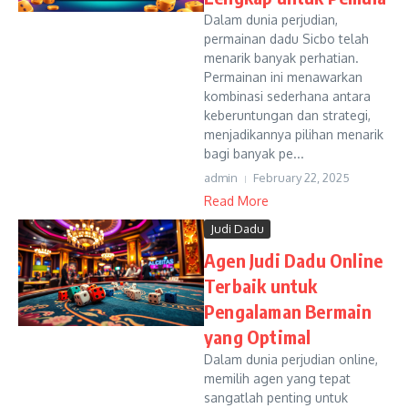
Dalam dunia perjudian,
permainan dadu Sicbo telah
menarik banyak perhatian.
Permainan ini menawarkan
kombinasi sederhana antara
keberuntungan dan strategi,
menjadikannya pilihan menarik
bagi banyak pe...
admin
February 22, 2025
Read More
Judi Dadu
Agen Judi Dadu Online
Terbaik untuk
Pengalaman Bermain
yang Optimal
Dalam dunia perjudian online,
memilih agen yang tepat
sangatlah penting untuk