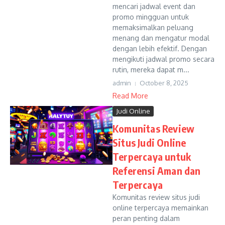
mencari jadwal event dan
promo mingguan untuk
memaksimalkan peluang
menang dan mengatur modal
dengan lebih efektif. Dengan
mengikuti jadwal promo secara
rutin, mereka dapat m...
admin
October 8, 2025
Read More
Judi Online
Komunitas Review
Situs Judi Online
Terpercaya untuk
Referensi Aman dan
Terpercaya
Komunitas review situs judi
online terpercaya memainkan
peran penting dalam