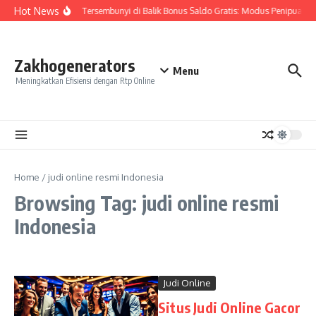
Skip to content
Hot News
Bahaya Tersembunyi di Balik Bonus Saldo Gratis: Modus Penipuan Ju
Zakhogenerators
Menu
Meningkatkan Efisiensi dengan Rtp Online
Home
/
judi online resmi Indonesia
Browsing Tag: judi online resmi
Indonesia
Judi Online
Situs Judi Online Gacor