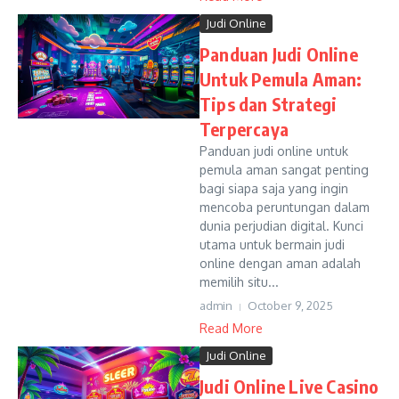
Judi Online
Panduan Judi Online
Untuk Pemula Aman:
Tips dan Strategi
Terpercaya
Panduan judi online untuk
pemula aman sangat penting
bagi siapa saja yang ingin
mencoba peruntungan dalam
dunia perjudian digital. Kunci
utama untuk bermain judi
online dengan aman adalah
memilih situ...
admin
October 9, 2025
Read More
Judi Online
Judi Online Live Casino