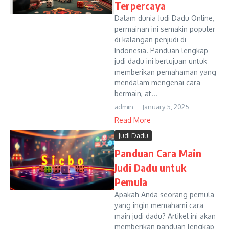
Terpercaya
Dalam dunia Judi Dadu Online,
permainan ini semakin populer
di kalangan penjudi di
Indonesia. Panduan lengkap
judi dadu ini bertujuan untuk
memberikan pemahaman yang
mendalam mengenai cara
bermain, at...
admin
January 5, 2025
Read More
Judi Dadu
Panduan Cara Main
Judi Dadu untuk
Pemula
Apakah Anda seorang pemula
yang ingin memahami cara
main judi dadu? Artikel ini akan
memberikan panduan lengkap