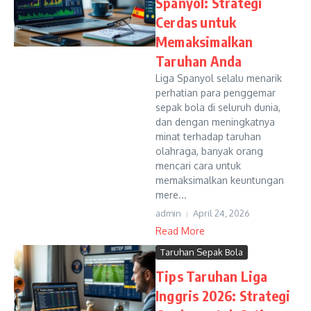
Spanyol: Strategi
Cerdas untuk
Memaksimalkan
Taruhan Anda
Liga Spanyol selalu menarik
perhatian para penggemar
sepak bola di seluruh dunia,
dan dengan meningkatnya
minat terhadap taruhan
olahraga, banyak orang
mencari cara untuk
memaksimalkan keuntungan
mere...
admin
April 24, 2026
Read More
Taruhan Sepak Bola
Tips Taruhan Liga
Inggris 2026: Strategi