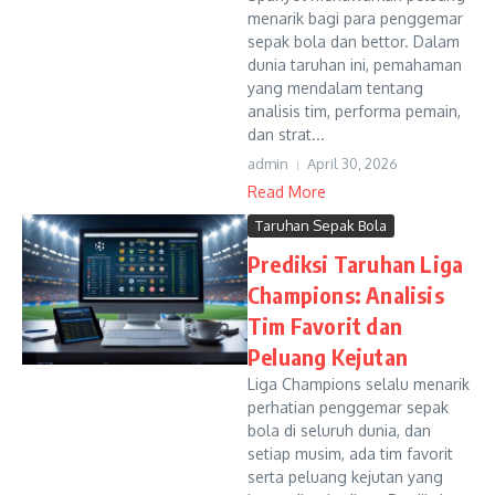
menarik bagi para penggemar
sepak bola dan bettor. Dalam
dunia taruhan ini, pemahaman
yang mendalam tentang
analisis tim, performa pemain,
dan strat...
admin
April 30, 2026
Read More
Taruhan Sepak Bola
Prediksi Taruhan Liga
Champions: Analisis
Tim Favorit dan
Peluang Kejutan
Liga Champions selalu menarik
perhatian penggemar sepak
bola di seluruh dunia, dan
setiap musim, ada tim favorit
serta peluang kejutan yang