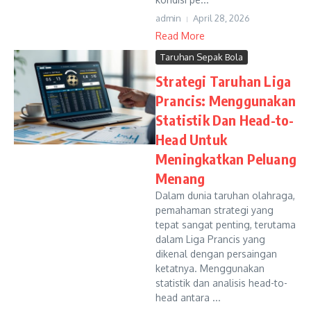
admin
April 28, 2026
Read More
Taruhan Sepak Bola
Strategi Taruhan Liga
Prancis: Menggunakan
Statistik Dan Head-to-
Head Untuk
Meningkatkan Peluang
Menang
Dalam dunia taruhan olahraga,
pemahaman strategi yang
tepat sangat penting, terutama
dalam Liga Prancis yang
dikenal dengan persaingan
ketatnya. Menggunakan
statistik dan analisis head-to-
head antara ...