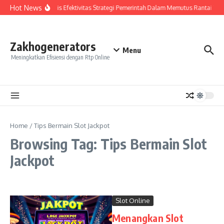
Skip to content
Hot News
Analisis Efektivitas Strategi Pemerintah Dalam Memutus Rantai Tra
Zakhogenerators
Menu
Meningkatkan Efisiensi dengan Rtp Online
Home
/
Tips Bermain Slot Jackpot
Browsing Tag: Tips Bermain Slot
Jackpot
Slot Online
Menangkan Slot