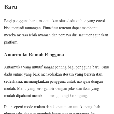
Baru
Bagi pengguna baru, menemukan situs dadu online yang cocok
bisa menjadi tantangan. Fitur-fitur tertentu dapat membantu
mereka merasa lebih nyaman dan percaya diri saat menggunakan
platform.
Antarmuka Ramah Pengguna
Antarmuka yang intuitif sangat penting bagi pengguna baru. Situs
desain yang bersih dan
dadu online yang baik menyediakan
sederhana
, memungkinkan pengguna untuk navigasi dengan
mudah. Menu yang terorganisir dengan jelas dan ikon yang
mudah dipahami membantu mengurangi kebingungan.
Fitur seperti mode malam dan kemampuan untuk mengubah
ukuran teks dapat menambah kenyamanan pengguna. Ini