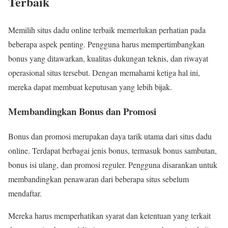
Terbaik
Memilih situs dadu online terbaik memerlukan perhatian pada
beberapa aspek penting. Pengguna harus mempertimbangkan
bonus yang ditawarkan, kualitas dukungan teknis, dan riwayat
operasional situs tersebut. Dengan memahami ketiga hal ini,
mereka dapat membuat keputusan yang lebih bijak.
Membandingkan Bonus dan Promosi
Bonus dan promosi merupakan daya tarik utama dari situs dadu
online. Terdapat berbagai jenis bonus, termasuk bonus sambutan,
bonus isi ulang, dan promosi reguler. Pengguna disarankan untuk
membandingkan penawaran dari beberapa situs sebelum
mendaftar.
Mereka harus memperhatikan syarat dan ketentuan yang terkait