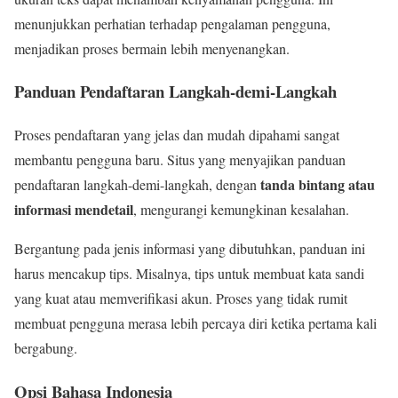
menunjukkan perhatian terhadap pengalaman pengguna,
menjadikan proses bermain lebih menyenangkan.
Panduan Pendaftaran Langkah-demi-Langkah
Proses pendaftaran yang jelas dan mudah dipahami sangat
membantu pengguna baru. Situs yang menyajikan panduan
tanda bintang atau
pendaftaran langkah-demi-langkah, dengan
informasi mendetail
, mengurangi kemungkinan kesalahan.
Bergantung pada jenis informasi yang dibutuhkan, panduan ini
harus mencakup tips. Misalnya, tips untuk membuat kata sandi
yang kuat atau memverifikasi akun. Proses yang tidak rumit
membuat pengguna merasa lebih percaya diri ketika pertama kali
bergabung.
Opsi Bahasa Indonesia