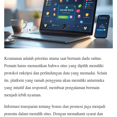
Keamanan adalah prioritas utama saat bermain dadu online.
Pemain harus memastikan bahwa situs yang dipilih memiliki
protokol enkripsi dan perlindungan data yang memadai. Selain
itu, platform yang ramah pengguna akan memiliki antarmuka
yang intuitif dan responsif, membuat pengalaman bermain
menjadi lebih nyaman.
Informasi transparan tentang bonus dan promosi juga menjadi
penentu dalam memilih situs. Dengan memahami syarat dan