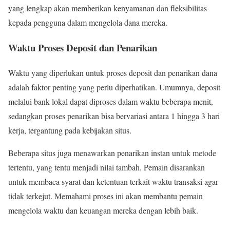
yang lengkap akan memberikan kenyamanan dan fleksibilitas
kepada pengguna dalam mengelola dana mereka.
Waktu Proses Deposit dan Penarikan
Waktu yang diperlukan untuk proses deposit dan penarikan dana
adalah faktor penting yang perlu diperhatikan. Umumnya, deposit
melalui bank lokal dapat diproses dalam waktu beberapa menit,
sedangkan proses penarikan bisa bervariasi antara 1 hingga 3 hari
kerja, tergantung pada kebijakan situs.
Beberapa situs juga menawarkan penarikan instan untuk metode
tertentu, yang tentu menjadi nilai tambah. Pemain disarankan
untuk membaca syarat dan ketentuan terkait waktu transaksi agar
tidak terkejut. Memahami proses ini akan membantu pemain
mengelola waktu dan keuangan mereka dengan lebih baik.