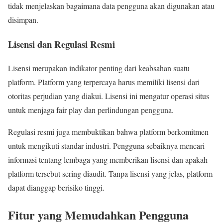
tidak menjelaskan bagaimana data pengguna akan digunakan atau
disimpan.
Lisensi dan Regulasi Resmi
Lisensi merupakan indikator penting dari keabsahan suatu
platform. Platform yang terpercaya harus memiliki lisensi dari
otoritas perjudian yang diakui. Lisensi ini mengatur operasi situs
untuk menjaga fair play dan perlindungan pengguna.
Regulasi resmi juga membuktikan bahwa platform berkomitmen
untuk mengikuti standar industri. Pengguna sebaiknya mencari
informasi tentang lembaga yang memberikan lisensi dan apakah
platform tersebut sering diaudit. Tanpa lisensi yang jelas, platform
dapat dianggap berisiko tinggi.
Fitur yang Memudahkan Pengguna