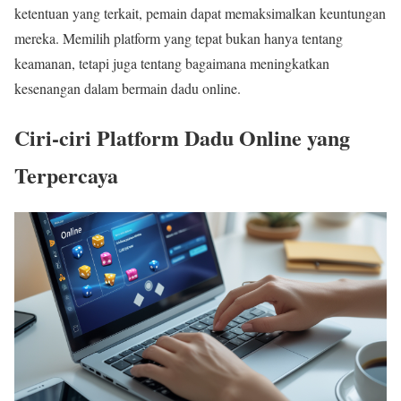
ketentuan yang terkait, pemain dapat memaksimalkan keuntungan
mereka. Memilih platform yang tepat bukan hanya tentang
keamanan, tetapi juga tentang bagaimana meningkatkan
kesenangan dalam bermain dadu online.
Ciri-ciri Platform Dadu Online yang
Terpercaya