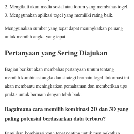
Mengikuti akun media sosial atau forum yang membahas togel.
Menggunakan aplikasi togel yang memiliki rating baik.
Menggunakan sumber yang tepat dapat meningkatkan peluang
untuk memilih angka yang tepat.
Pertanyaan yang Sering Diajukan
Bagian berikut akan membahas pertanyaan umum tentang
memilih kombinasi angka dan strategi bermain togel. Informasi ini
akan membantu meningkatkan pemahaman dan memberikan tips
praktis untuk bermain dengan lebih baik.
Bagaimana cara memilih kombinasi 2D dan 3D yang
paling potensial berdasarkan data terbaru?
Pemilihan kombinasi yang tepat penting untuk meningkatkan