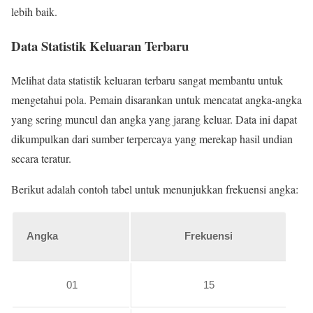
lebih baik.
Data Statistik Keluaran Terbaru
Melihat data statistik keluaran terbaru sangat membantu untuk
mengetahui pola. Pemain disarankan untuk mencatat angka-angka
yang sering muncul dan angka yang jarang keluar. Data ini dapat
dikumpulkan dari sumber terpercaya yang merekap hasil undian
secara teratur.
Berikut adalah contoh tabel untuk menunjukkan frekuensi angka:
Angka
Frekuensi
01
15