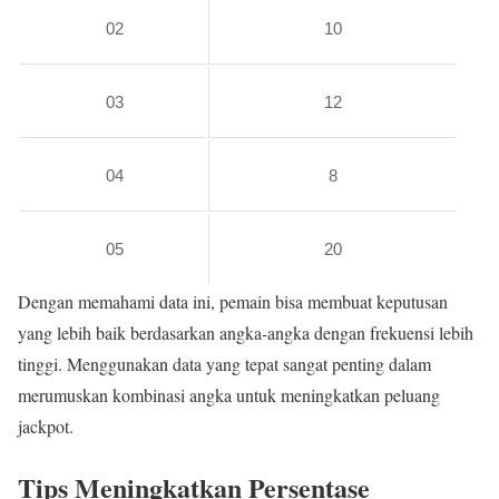
02
10
03
12
04
8
05
20
Dengan memahami data ini, pemain bisa membuat keputusan
yang lebih baik berdasarkan angka-angka dengan frekuensi lebih
tinggi. Menggunakan data yang tepat sangat penting dalam
merumuskan kombinasi angka untuk meningkatkan peluang
jackpot.
Tips Meningkatkan Persentase