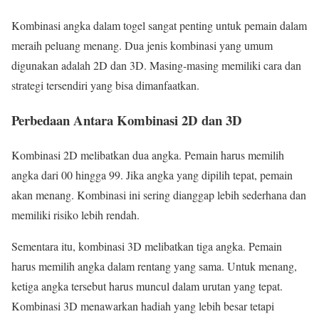
Kombinasi angka dalam togel sangat penting untuk pemain dalam
meraih peluang menang. Dua jenis kombinasi yang umum
digunakan adalah 2D dan 3D. Masing-masing memiliki cara dan
strategi tersendiri yang bisa dimanfaatkan.
Perbedaan Antara Kombinasi 2D dan 3D
Kombinasi 2D melibatkan dua angka. Pemain harus memilih
angka dari 00 hingga 99. Jika angka yang dipilih tepat, pemain
akan menang. Kombinasi ini sering dianggap lebih sederhana dan
memiliki risiko lebih rendah.
Sementara itu, kombinasi 3D melibatkan tiga angka. Pemain
harus memilih angka dalam rentang yang sama. Untuk menang,
ketiga angka tersebut harus muncul dalam urutan yang tepat.
Kombinasi 3D menawarkan hadiah yang lebih besar tetapi