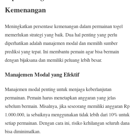
Kemenangan
Meningkatkan persentase kemenangan dalam permainan togel
memerlukan strategi yang baik. Dua hal penting yang perlu
diperhatikan adalah manajemen modal dan memilih sumber
prediksi yang tepat. Ini membantu pemain agar bisa bermain
dengan bijaksana dan memiliki peluang lebih besar.
Manajemen Modal yang Efektif
Manajemen modal penting untuk menjaga keberlanjutan
permainan. Pemain harus menetapkan anggaran yang jelas
sebelum bermain. Misalnya, jika seseorang memiliki anggaran Rp
1.000.000, ia sebaiknya menggunakan tidak lebih dari 10% untuk
setiap permainan. Dengan cara ini, risiko kehilangan seluruh dana
bisa diminimalkan.