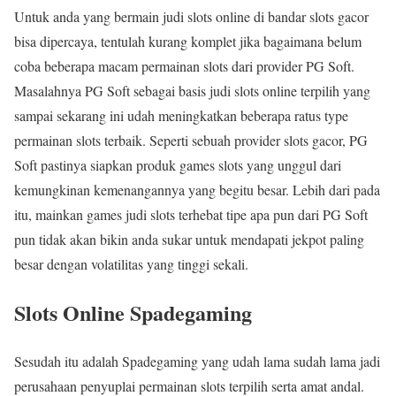
Untuk anda yang bermain judi slots online di bandar slots gacor
bisa dipercaya, tentulah kurang komplet jika bagaimana belum
coba beberapa macam permainan slots dari provider PG Soft.
Masalahnya PG Soft sebagai basis judi slots online terpilih yang
sampai sekarang ini udah meningkatkan beberapa ratus type
permainan slots terbaik. Seperti sebuah provider slots gacor, PG
Soft pastinya siapkan produk games slots yang unggul dari
kemungkinan kemenangannya yang begitu besar. Lebih dari pada
itu, mainkan games judi slots terhebat tipe apa pun dari PG Soft
pun tidak akan bikin anda sukar untuk mendapati jekpot paling
besar dengan volatilitas yang tinggi sekali.
Slots Online Spadegaming
Sesudah itu adalah Spadegaming yang udah lama sudah lama jadi
perusahaan penyuplai permainan slots terpilih serta amat andal.