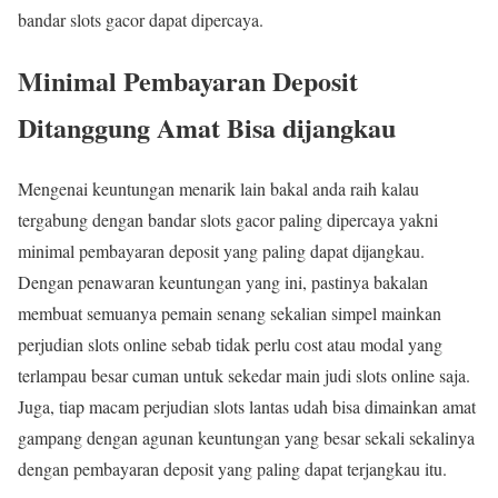
bandar slots gacor dapat dipercaya.
Minimal Pembayaran Deposit
Ditanggung Amat Bisa dijangkau
Mengenai keuntungan menarik lain bakal anda raih kalau
tergabung dengan bandar slots gacor paling dipercaya yakni
minimal pembayaran deposit yang paling dapat dijangkau.
Dengan penawaran keuntungan yang ini, pastinya bakalan
membuat semuanya pemain senang sekalian simpel mainkan
perjudian slots online sebab tidak perlu cost atau modal yang
terlampau besar cuman untuk sekedar main judi slots online saja.
Juga, tiap macam perjudian slots lantas udah bisa dimainkan amat
gampang dengan agunan keuntungan yang besar sekali sekalinya
dengan pembayaran deposit yang paling dapat terjangkau itu.