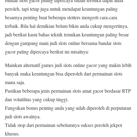
bandar slots gacor paling dipercaya sudah terbukti dapat anda
peroleh, tapi tetap juga untuk mendapat keuntungan paling
besarnya penting buat beberapa slotters mengerti cara-cara
terbaik. Bila hal demikian belum bikin anda cukup mengertinya,
jadi berikut kami bahas teknik temukan keuntungan paling besar
dengan gampang main judi slots online bersama bandar slots
gacor paling dipercaya berikut ini misalnya:
Mainkan alternatif games judi slots online gacor yang makin lebih
banyak maka keuntungan bisa diperoleh dari permainan slots
mana saja.
Pastikan beberapa jenis permainan slots amat gacor berdasar RTP
dan volatilitas yang cukup tinggi.
Fungsikan bonus penting anda yang udah diperoleh di perputaran
judi slots awalnya.
Tidak stop dari permainan sebelumnya sukses peroleh jekpot
khusus.