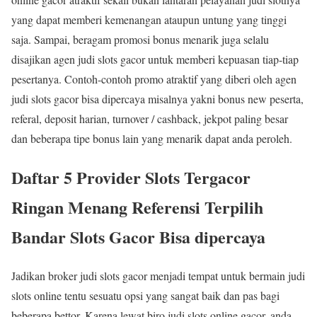
yang dapat memberi kemenangan ataupun untung yang tinggi
saja. Sampai, beragam promosi bonus menarik juga selalu
disajikan agen judi slots gacor untuk memberi kepuasan tiap-tiap
pesertanya. Contoh-contoh promo atraktif yang diberi oleh agen
judi slots gacor bisa dipercaya misalnya yakni bonus new peserta,
referal, deposit harian, turnover / cashback, jekpot paling besar
dan beberapa tipe bonus lain yang menarik dapat anda peroleh.
Daftar 5 Provider Slots Tergacor
Ringan Menang Referensi Terpilih
Bandar Slots Gacor Bisa dipercaya
Jadikan broker judi slots gacor menjadi tempat untuk bermain judi
slots online tentu sesuatu opsi yang sangat baik dan pas bagi
beberapa bettor. Karena lewat biro judi slots online gacor, anda