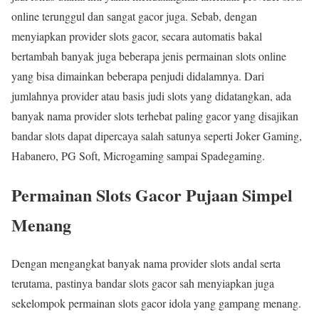
online terunggul dan sangat gacor juga. Sebab, dengan
menyiapkan provider slots gacor, secara automatis bakal
bertambah banyak juga beberapa jenis permainan slots online
yang bisa dimainkan beberapa penjudi didalamnya. Dari
jumlahnya provider atau basis judi slots yang didatangkan, ada
banyak nama provider slots terhebat paling gacor yang disajikan
bandar slots dapat dipercaya salah satunya seperti Joker Gaming,
Habanero, PG Soft, Microgaming sampai Spadegaming.
Permainan Slots Gacor Pujaan Simpel
Menang
Dengan mengangkat banyak nama provider slots andal serta
terutama, pastinya bandar slots gacor sah menyiapkan juga
sekelompok permainan slots gacor idola yang gampang menang.