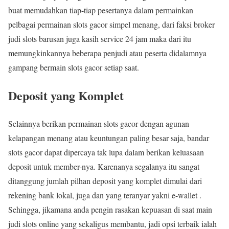
buat memudahkan tiap-tiap pesertanya dalam permainkan
pelbagai permainan slots gacor simpel menang, dari faksi broker
judi slots barusan juga kasih service 24 jam maka dari itu
memungkinkannya beberapa penjudi atau peserta didalamnya
gampang bermain slots gacor setiap saat.
Deposit yang Komplet
Selainnya berikan permainan slots gacor dengan agunan
kelapangan menang atau keuntungan paling besar saja, bandar
slots gacor dapat dipercaya tak lupa dalam berikan keluasaan
deposit untuk member-nya. Karenanya segalanya itu sangat
ditanggung jumlah pilhan deposit yang komplet dimulai dari
rekening bank lokal, juga dan yang teranyar yakni e-wallet .
Sehingga, jikamana anda pengin rasakan kepuasan di saat main
judi slots online yang sekaligus membantu, jadi opsi terbaik ialah