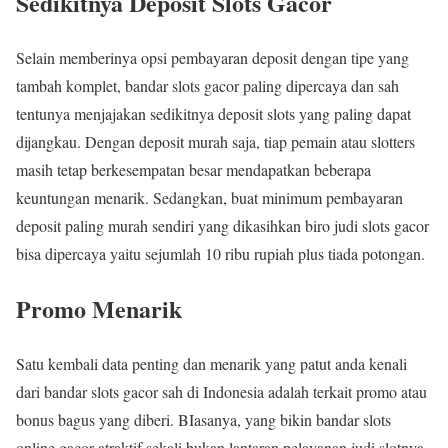
Sedikitnya Deposit Slots Gacor
Selain memberinya opsi pembayaran deposit dengan tipe yang
tambah komplet, bandar slots gacor paling dipercaya dan sah
tentunya menjajakan sedikitnya deposit slots yang paling dapat
dijangkau. Dengan deposit murah saja, tiap pemain atau slotters
masih tetap berkesempatan besar mendapatkan beberapa
keuntungan menarik. Sedangkan, buat minimum pembayaran
deposit paling murah sendiri yang dikasihkan biro judi slots gacor
bisa dipercaya yaitu sejumlah 10 ribu rupiah plus tiada potongan.
Promo Menarik
Satu kembali data penting dan menarik yang patut anda kenali
dari bandar slots gacor sah di Indonesia adalah terkait promo atau
bonus bagus yang diberi. BIasanya, yang bikin bandar slots
online gacor atraktif sekali bukan lantaran pelayanan judi slotnya