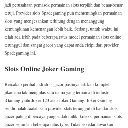
jadi perusahaan pemasok permainan slots terpilih dan benar-benar
teruji. Provider slots Spadegaming pun mementingkan permainan
slots yang mengesankan terhitung dengan menanggung
kemungkinan kemenangan lebih baik. Sedang, untuk waktu ini
telah ada lebih pada beberapa ratus model permainan slots online
terunggul dan sangat gacor yang dapat anda cicipi dari provider
Spadegaming ini.
Slots Online Joker Gaming
Bercakap perihal judi slots gacor pastinya tak kan komplet
jikamana tak mengulas satu nama yang ternama di industri
iGaming yaitu Joker 123 atau Joker Gaming. Joker Gaming
sendiri ialah saalah satu provider slots terunggul di bandar slots
gacor paling dipercaya yang sudah miliki koleksi permainan slots
gacor sejumlah beberapa ratus type. Tidak sekedar tawarkan