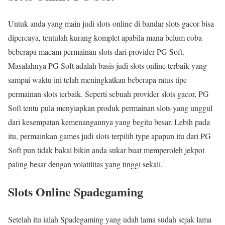
Untuk anda yang main judi slots online di bandar slots gacor bisa
dipercaya, tentulah kurang komplet apabila mana belum coba
beberapa macam permainan slots dari provider PG Soft.
Masalahnya PG Soft adalah basis judi slots online terbaik yang
sampai waktu ini telah meningkatkan beberapa ratus tipe
permainan slots terbaik. Seperti sebuah provider slots gacor, PG
Soft tentu pula menyiapkan produk permainan slots yang unggul
dari kesempatan kemenangannya yang begitu besar. Lebih pada
itu, permainkan games judi slots terpilih type apapun itu dari PG
Soft pun tidak bakal bikin anda sukar buat memperoleh jekpot
paling besar dengan volatilitas yang tinggi sekali.
Slots Online Spadegaming
Setelah itu ialah Spadegaming yang udah lama sudah sejak lama