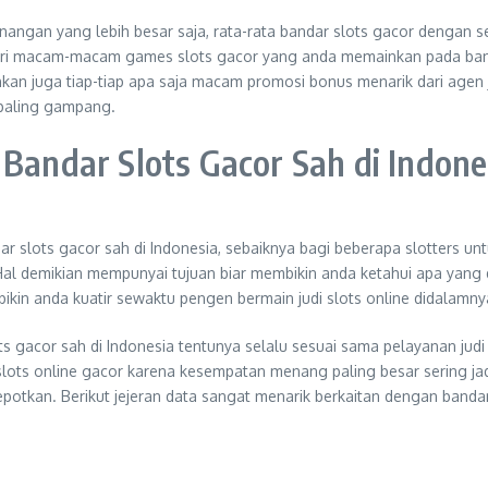
gan yang lebih besar saja, rata-rata bandar slots gacor dengan ser
, dari macam-macam games slots gacor yang anda memainkan pada ban
hkan juga tiap-tiap apa saja macam promosi bonus menarik dari agen 
 paling gampang.
 Bandar Slots Gacor Sah di Indone
slots gacor sah di Indonesia, sebaiknya bagi beberapa slotters un
Hal demikian mempunyai tujuan biar membikin anda ketahui apa yang d
bikin anda kuatir sewaktu pengen bermain judi slots online didalamny
s gacor sah di Indonesia tentunya selalu sesuai sama pelayanan judi 
ots online gacor karena kesempatan menang paling besar sering jadi 
kan. Berikut jejeran data sangat menarik berkaitan dengan bandar 