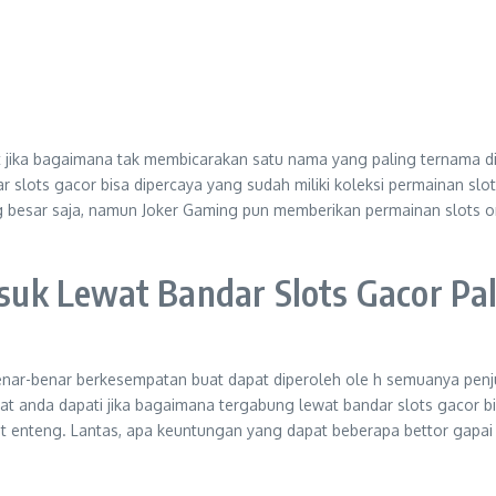
 jika bagaimana tak membicarakan satu nama yang paling ternama di i
ndar slots gacor bisa dipercaya yang sudah miliki koleksi permainan 
 besar saja, namun Joker Gaming pun memberikan permainan slots on
uk Lewat Bandar Slots Gacor Pal
nar-benar berkesempatan buat dapat diperoleh ole h semuanya penjudi
pat anda dapati jika bagaimana tergabung lewat bandar slots gacor b
 enteng. Lantas, apa keuntungan yang dapat beberapa bettor gapai 