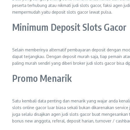
peserta terhubung atau nikmati judi slots gacor, faksi agen j
mempermudah yaitu deposit slots gacor lewat pulsa.
Minimum Deposit Slots Gacor
Selain memberinya alternatif pembayaran deposit dengan mode
dapat terjangkau. Dengan deposit murah saja, tiap pemain at
paling murah sendiri yang diberi broker judi slots gacor bisa di
Promo Menarik
Satu kembali data penting dan menarik yang wajar anda kenali 
slots online gacor luar biasa sekali bukan dikarenakan serv
juga selalu disajikan agen judi slots gacor buat mengesankan
bonus new anggota, referal, deposit harian, turnover / cashb