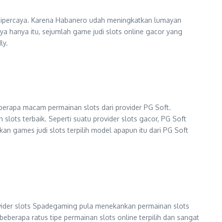
t dipercaya. Karena Habanero udah meningkatkan lumayan
 hanya itu, sejumlah game judi slots online gacor yang
ly.
eberapa macam permainan slots dari provider PG Soft.
lots terbaik. Seperti suatu provider slots gacor, PG Soft
n games judi slots terpilih model apapun itu dari PG Soft
vider slots Spadegaming pula menekankan permainan slots
berapa ratus tipe permainan slots online terpilih dan sangat