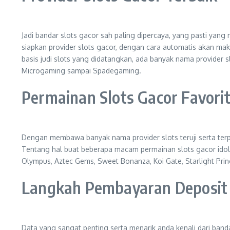
Jadi bandar slots gacor sah paling dipercaya, yang pasti yang 
siapkan provider slots gacor, dengan cara automatis akan ma
basis judi slots yang didatangkan, ada banyak nama provider sl
Microgaming sampai Spadegaming.
Permainan Slots Gacor Favori
Dengan membawa banyak nama provider slots teruji serta ter
Tentang hal buat beberapa macam permainan slots gacor idola
Olympus, Aztec Gems, Sweet Bonanza, Koi Gate, Starlight Princ
Langkah Pembayaran Deposit
Data yang sangat penting serta menarik anda kenali dari ban