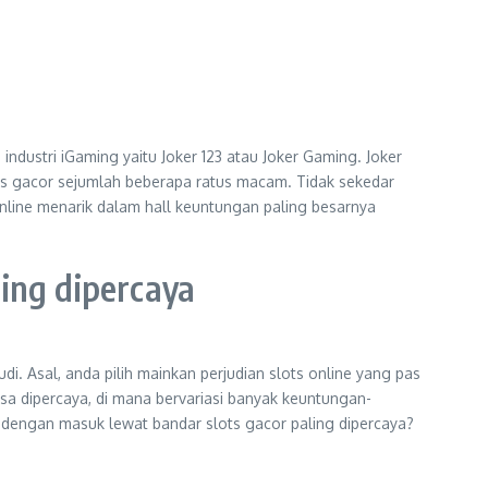
ndustri iGaming yaitu Joker 123 atau Joker Gaming. Joker
slots gacor sejumlah beberapa ratus macam. Tidak sekedar
line menarik dalam hall keuntungan paling besarnya
ing dipercaya
. Asal, anda pilih mainkan perjudian slots online yang pas
isa dipercaya, di mana bervariasi banyak keuntungan-
dengan masuk lewat bandar slots gacor paling dipercaya?