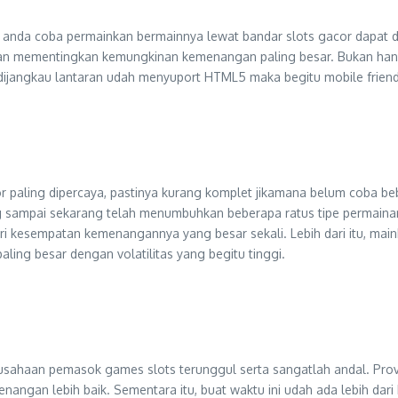
buat anda coba permainkan bermainnya lewat bandar slots gacor dapa
kan mementingkan kemungkinan kemenangan paling besar. Bukan hanya
u dijangkau lantaran udah menyuport HTML5 maka begitu mobile friend
cor paling dipercaya, pastinya kurang komplet jikamana belum coba b
ng sampai sekarang telah menumbuhkan beberapa ratus tipe permainan s
i kesempatan kemenangannya yang besar sekali. Lebih dari itu, mainka
ing besar dengan volatilitas yang begitu tinggi.
usahaan pemasok games slots terunggul serta sangatlah andal. Pro
n lebih baik. Sementara itu, buat waktu ini udah ada lebih dari be