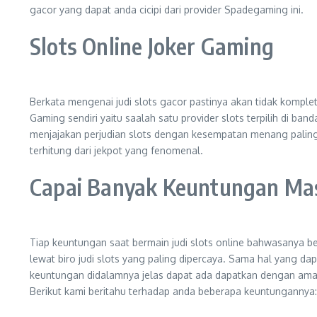
gacor yang dapat anda cicipi dari provider Spadegaming ini.
Slots Online Joker Gaming
Berkata mengenai judi slots gacor pastinya akan tidak komplet
Gaming sendiri yaitu saalah satu provider slots terpilih di ba
menjajakan perjudian slots dengan kesempatan menang paling
terhitung dari jekpot yang fenomenal.
Capai Banyak Keuntungan Mas
Tiap keuntungan saat bermain judi slots online bahwasanya be
lewat biro judi slots yang paling dipercaya. Sama hal yang da
keuntungan didalamnya jelas dapat ada dapatkan dengan amat
Berikut kami beritahu terhadap anda beberapa keuntungannya: