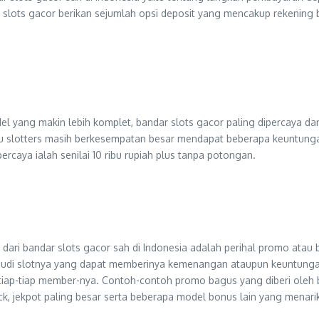
udi slots gacor berikan sejumlah opsi deposit yang mencakup rekening
l yang makin lebih komplet, bandar slots gacor paling dipercaya da
au slotters masih berkesempatan besar mendapat beberapa keuntungan
percaya ialah senilai 10 ribu rupiah plus tanpa potongan.
dari bandar slots gacor sah di Indonesia adalah perihal promo atau b
ice judi slotnya yang dapat memberinya kemenangan ataupun keuntun
 tiap-tiap member-nya. Contoh-contoh promo bagus yang diberi oleh b
ack, jekpot paling besar serta beberapa model bonus lain yang menar