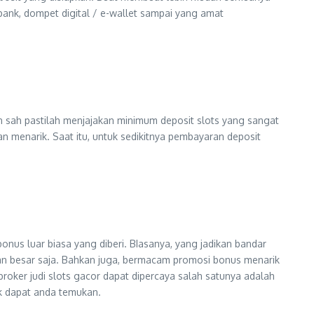
 bank, dompet digital / e-wallet sampai yang amat
n sah pastilah menjajakan minimum deposit slots yang sangat
 menarik. Saat itu, untuk sedikitnya pembayaran deposit
onus luar biasa yang diberi. BIasanya, yang jadikan bandar
gan besar saja. Bahkan juga, bermacam promosi bonus menarik
roker judi slots gacor dapat dipercaya salah satunya adalah
ik dapat anda temukan.