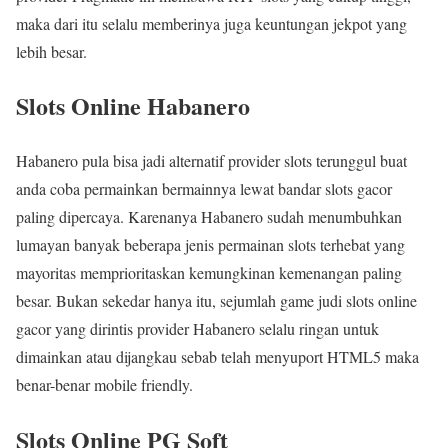
maka dari itu selalu memberinya juga keuntungan jekpot yang
lebih besar.
Slots Online Habanero
Habanero pula bisa jadi alternatif provider slots terunggul buat
anda coba permainkan bermainnya lewat bandar slots gacor
paling dipercaya. Karenanya Habanero sudah menumbuhkan
lumayan banyak beberapa jenis permainan slots terhebat yang
mayoritas memprioritaskan kemungkinan kemenangan paling
besar. Bukan sekedar hanya itu, sejumlah game judi slots online
gacor yang dirintis provider Habanero selalu ringan untuk
dimainkan atau dijangkau sebab telah menyuport HTML5 maka
benar-benar mobile friendly.
Slots Online PG Soft