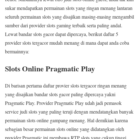
sukar mendapatkan permainan slots yang ringan menang lantaran
seluruh permainan slots yang disajikan masing-masing mengambil
sumber dari provider slots gaming terbaik serta paling andal.
Lewat bandar slots gacor dapat dipercaya, berikut daftar 5
provider slots tergacor mudah menang di mana dapat anda coba
bermainnya:
Slots Online Pragmatic Play
Di barisan pertama daftar provier slots tergacor ringan menang
yang disajikan bandar slots gacor paling dipercaya yakni
Pragmatic Play. Provider Pragmatic Play udah jadi pemasok
service judi slots yang paling teruji dengan mendatangkan banyak
permainan slots online gampang menang. Hal demikian karena
sebagian besar permainan slots online yang didatangkan oleh
provider Pragmatic ini membawa RTP slots yang cukup tinggi,