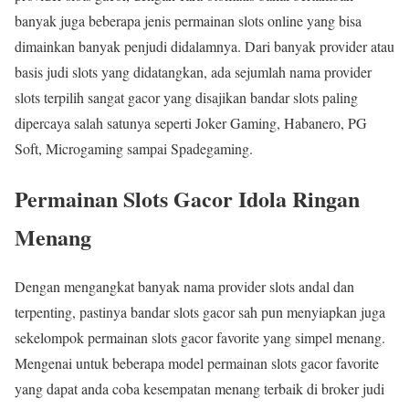
banyak juga beberapa jenis permainan slots online yang bisa
dimainkan banyak penjudi didalamnya. Dari banyak provider atau
basis judi slots yang didatangkan, ada sejumlah nama provider
slots terpilih sangat gacor yang disajikan bandar slots paling
dipercaya salah satunya seperti Joker Gaming, Habanero, PG
Soft, Microgaming sampai Spadegaming.
Permainan Slots Gacor Idola Ringan
Menang
Dengan mengangkat banyak nama provider slots andal dan
terpenting, pastinya bandar slots gacor sah pun menyiapkan juga
sekelompok permainan slots gacor favorite yang simpel menang.
Mengenai untuk beberapa model permainan slots gacor favorite
yang dapat anda coba kesempatan menang terbaik di broker judi