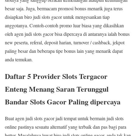
besar saja. Juga, bermacam promosi bonus menarik juga terus
disiapkan biro judi slots gacor untuk mengesankan tiap
anggotanya. Contoh-contoh promo luar biasa yang dikasihkan
oleh agen judi slots gacor bisa dipercaya di antaranya ialah bonus
new peserta, referal, deposit harian, turnover / cashback, jekpot
paling besar dan beberapa tipe bonus lain yang menarik dapat
anda temukan.
Daftar 5 Provider Slots Tergacor
Enteng Menang Saran Terunggul
Bandar Slots Gacor Paling dipercaya
Buat agen judi slots gacor jadi tempat untuk bermain judi slots
online pastinya sesuatu alternatif yang terbaik dan pas bagi para
bettor. Masalahnya lewat biro judi slots online gacor, anda tak kan