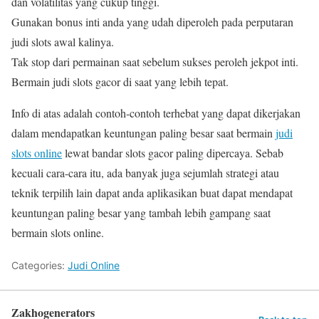
dan volatilitas yang cukup tinggi.
Gunakan bonus inti anda yang udah diperoleh pada perputaran
judi slots awal kalinya.
Tak stop dari permainan saat sebelum sukses peroleh jekpot inti.
Bermain judi slots gacor di saat yang lebih tepat.
Info di atas adalah contoh-contoh terhebat yang dapat dikerjakan
dalam mendapatkan keuntungan paling besar saat bermain
judi
slots online
lewat bandar slots gacor paling dipercaya. Sebab
kecuali cara-cara itu, ada banyak juga sejumlah strategi atau
teknik terpilih lain dapat anda aplikasikan buat dapat mendapat
keuntungan paling besar yang tambah lebih gampang saat
bermain slots online.
Categories:
Judi Online
Zakhogenerators