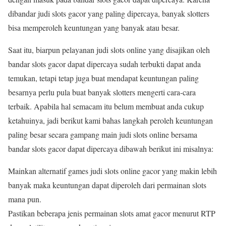
dibandar judi slots gacor yang paling dipercaya, banyak slotters
bisa memperoleh keuntungan yang banyak atau besar.
Saat itu, biarpun pelayanan judi slots online yang disajikan oleh
bandar slots gacor dapat dipercaya sudah terbukti dapat anda
temukan, tetapi tetap juga buat mendapat keuntungan paling
besarnya perlu pula buat banyak slotters mengerti cara-cara
terbaik. Apabila hal semacam itu belum membuat anda cukup
ketahuinya, jadi berikut kami bahas langkah peroleh keuntungan
paling besar secara gampang main judi slots online bersama
bandar slots gacor dapat dipercaya dibawah berikut ini misalnya:
Mainkan alternatif games judi slots online gacor yang makin lebih
banyak maka keuntungan dapat diperoleh dari permainan slots
mana pun.
Pastikan beberapa jenis permainan slots amat gacor menurut RTP