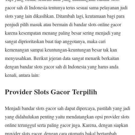
gacor sah di Indonesia tentunya terus sesuai sama pelayanan judi
slots yang lain dikasihkan. Ditambah lagi, keutamaan bagi para
penjudi pilih masuk atau bermain di bandar slots online gacor
karena kesempatan menang paling besar sering menjadi yang
sangat diprioritaskan buat tiap anggotanya, maka cari
kemenangan sampai keuntungan-keuntungan besar tak kan
menyusahkan. Berikut jejeran data sangat menarik berkaitan
dengan bandar slots gacor sah di Indonesia yang harus anda
kenali, antara lain:
Provider Slots Gacor Terpilih
Menjadi bandar slots gacor sah dapat dipercaya, pastilah yang jadi
yang didahulukan penting yaitu mendatangkan opsi provider slots
online terunggul serta paling gacor juga. Karena, dengan siapkan
provider slots gacor, dengan cara otomatis bakal bertambah