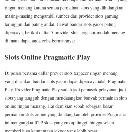
ringan menang karena semua permainan slots yang dihidangkan
masing-masing mengambil sumber dari provider slots gaming
terunggul dan paling andal. Lewat bandar slots gacor paling
dipercaya, berikut daftar 5 provider slots tergacor mudah menang
di mana dapat anda coba bermainnya:
Slots Online Pragmatic Play
Di posisi pertama daftar provier slots tergacor ringan menang
yang disajikan bandar slots gacor dapat dipercaya ialah Pragmatic
Play. Provider Pragmatic Play sudah jadi pemasok pelayanan judi
slots yang tangguh dengan mendatangkan banyak permainan slots
online ringan menang. Hal demikian sebab sebagian besar
permainan slots online yang didatangkan oleh provider Pragmatic
ini mengangkat RTP slots yang cukup tinggi, hingga selalu
memberi juga keuntungan jekpot yang lebih besar.