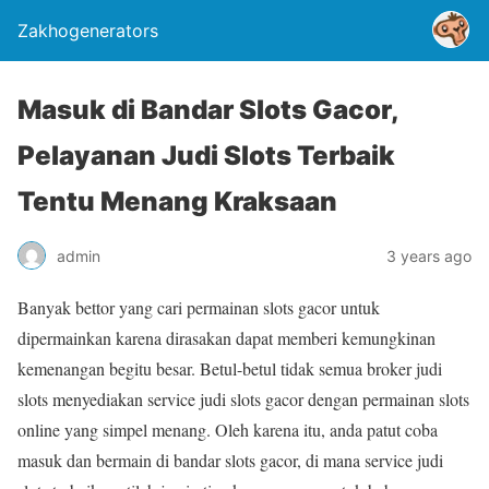
Zakhogenerators
Masuk di Bandar Slots Gacor,
Pelayanan Judi Slots Terbaik
Tentu Menang Kraksaan
admin
3 years ago
Banyak bettor yang cari permainan slots gacor untuk
dipermainkan karena dirasakan dapat memberi kemungkinan
kemenangan begitu besar. Betul-betul tidak semua broker judi
slots menyediakan service judi slots gacor dengan permainan slots
online yang simpel menang. Oleh karena itu, anda patut coba
masuk dan bermain di bandar slots gacor, di mana service judi