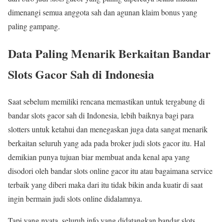
dimenangi semua anggota sah dan agunan klaim bonus yang
paling gampang.
Data Paling Menarik Berkaitan Bandar
Slots Gacor Sah di Indonesia
Saat sebelum memiliki rencana memastikan untuk tergabung di
bandar slots gacor sah di Indonesia, lebih baiknya bagi para
slotters untuk ketahui dan menegaskan juga data sangat menarik
berkaitan seluruh yang ada pada broker judi slots gacor itu. Hal
demikian punya tujuan biar membuat anda kenal apa yang
disodori oleh bandar slots online gacor itu atau bagaimana service
terbaik yang diberi maka dari itu tidak bikin anda kuatir di saat
ingin bermain judi slots online didalamnya.
Tapi yang nyata, seluruh info yang didatangkan bandar slots