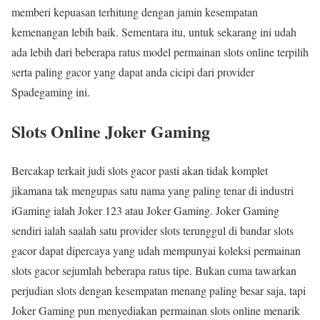
memberi kepuasan terhitung dengan jamin kesempatan
kemenangan lebih baik. Sementara itu, untuk sekarang ini udah
ada lebih dari beberapa ratus model permainan slots online terpilih
serta paling gacor yang dapat anda cicipi dari provider
Spadegaming ini.
Slots Online Joker Gaming
Bercakap terkait judi slots gacor pasti akan tidak komplet
jikamana tak mengupas satu nama yang paling tenar di industri
iGaming ialah Joker 123 atau Joker Gaming. Joker Gaming
sendiri ialah saalah satu provider slots terunggul di bandar slots
gacor dapat dipercaya yang udah mempunyai koleksi permainan
slots gacor sejumlah beberapa ratus tipe. Bukan cuma tawarkan
perjudian slots dengan kesempatan menang paling besar saja, tapi
Joker Gaming pun menyediakan permainan slots online menarik