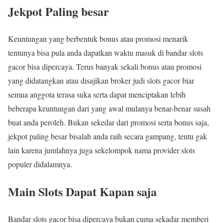
Jekpot Paling besar
Keuntungan yang berbentuk bonus atau promosi menarik
tentunya bisa pula anda dapatkan waktu masuk di bandar slots
gacor bisa dipercaya. Terus banyak sekali bonus atau promosi
yang didatangkan atau disajikan broker judi slots gacor biar
semua anggota terasa suka serta dapat menciptakan lebih
beberapa keuntungan dari yang awal mulanya benar-benar susah
buat anda peroleh. Bukan sekedar dari promosi serta bonus saja,
jekpot paling besar bisalah anda raih secara gampang, tentu gak
lain karena jumlahnya juga sekelompok nama provider slots
populer didalamnya.
Main Slots Dapat Kapan saja
Bandar slots gacor bisa dipercaya bukan cuma sekadar memberi