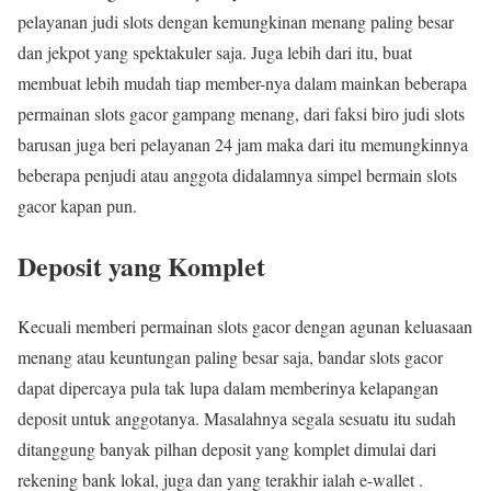
pelayanan judi slots dengan kemungkinan menang paling besar
dan jekpot yang spektakuler saja. Juga lebih dari itu, buat
membuat lebih mudah tiap member-nya dalam mainkan beberapa
permainan slots gacor gampang menang, dari faksi biro judi slots
barusan juga beri pelayanan 24 jam maka dari itu memungkinnya
beberapa penjudi atau anggota didalamnya simpel bermain slots
gacor kapan pun.
Deposit yang Komplet
Kecuali memberi permainan slots gacor dengan agunan keluasaan
menang atau keuntungan paling besar saja, bandar slots gacor
dapat dipercaya pula tak lupa dalam memberinya kelapangan
deposit untuk anggotanya. Masalahnya segala sesuatu itu sudah
ditanggung banyak pilhan deposit yang komplet dimulai dari
rekening bank lokal, juga dan yang terakhir ialah e-wallet .