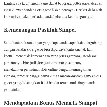
Lantas, apa keuntungan yang dapat beberapa bettor gapai dengan
masuk lewat bandar slots gacor bisa dipercaya? Berikut di bawah
ini kami ceritakan terhadap anda beberapa keuntungannya:
Kemenangan Pastilah Simpel
Satu diantara keuntungan yang dapat anda capai kalau tergabung
dengan bandar slots gacor bisa dipercaya tentu saja tak lain
kecuali mencetak kemenangan yang jelas gampang. Berdasar
peranannya, biro judi slots gacor memang selamanya
menekankan permainan slots online dengan kemungkinan
menang terbesar hingga banyak juga macam-macam games slots
gacor yang didatangkan faksi bandar terus untuk ringan anda
permainkan.
Mendapatkan Bonus Menarik Sampai