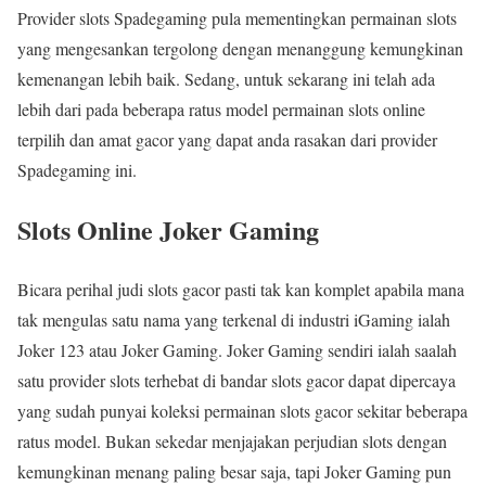
Provider slots Spadegaming pula mementingkan permainan slots
yang mengesankan tergolong dengan menanggung kemungkinan
kemenangan lebih baik. Sedang, untuk sekarang ini telah ada
lebih dari pada beberapa ratus model permainan slots online
terpilih dan amat gacor yang dapat anda rasakan dari provider
Spadegaming ini.
Slots Online Joker Gaming
Bicara perihal judi slots gacor pasti tak kan komplet apabila mana
tak mengulas satu nama yang terkenal di industri iGaming ialah
Joker 123 atau Joker Gaming. Joker Gaming sendiri ialah saalah
satu provider slots terhebat di bandar slots gacor dapat dipercaya
yang sudah punyai koleksi permainan slots gacor sekitar beberapa
ratus model. Bukan sekedar menjajakan perjudian slots dengan
kemungkinan menang paling besar saja, tapi Joker Gaming pun