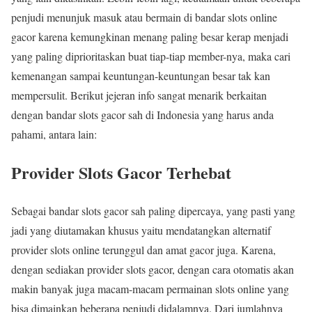
penjudi menunjuk masuk atau bermain di bandar slots online
gacor karena kemungkinan menang paling besar kerap menjadi
yang paling diprioritaskan buat tiap-tiap member-nya, maka cari
kemenangan sampai keuntungan-keuntungan besar tak kan
mempersulit. Berikut jejeran info sangat menarik berkaitan
dengan bandar slots gacor sah di Indonesia yang harus anda
pahami, antara lain:
Provider Slots Gacor Terhebat
Sebagai bandar slots gacor sah paling dipercaya, yang pasti yang
jadi yang diutamakan khusus yaitu mendatangkan alternatif
provider slots online terunggul dan amat gacor juga. Karena,
dengan sediakan provider slots gacor, dengan cara otomatis akan
makin banyak juga macam-macam permainan slots online yang
bisa dimainkan beberapa penjudi didalamnya. Dari jumlahnya