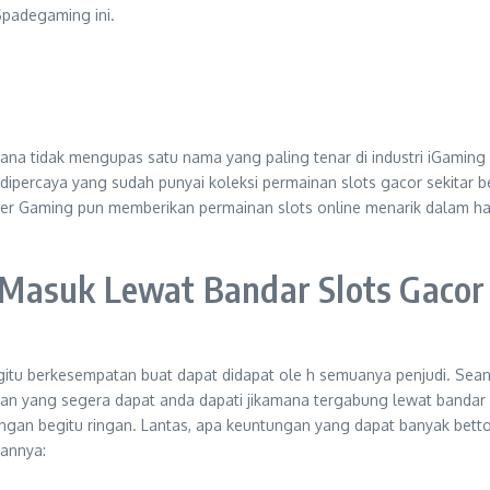
Spadegaming ini.
mana tidak mengupas satu nama yang paling tenar di industri iGaming y
ng dipercaya yang sudah punyai koleksi permainan slots gacor sekita
er Gaming pun memberikan permainan slots online menarik dalam hal
Masuk Lewat Bandar Slots Gacor 
gitu berkesempatan buat dapat didapat ole h semuanya penjudi. Seand
gan yang segera dapat anda dapati jikamana tergabung lewat bandar
gan begitu ringan. Lantas, apa keuntungan yang dapat banyak betto
gannya: