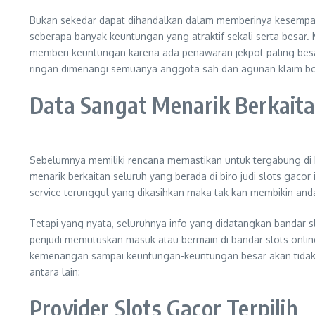
Bukan sekedar dapat dihandalkan dalam memberinya kesempatan
seberapa banyak keuntungan yang atraktif sekali serta besar
memberi keuntungan karena ada penawaran jekpot paling besar.
ringan dimenangi semuanya anggota sah dan agunan klaim b
Data Sangat Menarik Berkaita
Sebelumnya memiliki rencana memastikan untuk tergabung di b
menarik berkaitan seluruh yang berada di biro judi slots gacor
service terunggul yang dikasihkan maka tak kan membikin anda 
Tetapi yang nyata, seluruhnya info yang didatangkan bandar sl
penjudi memutuskan masuk atau bermain di bandar slots onlin
kemenangan sampai keuntungan-keuntungan besar akan tidak me
antara lain:
Provider Slots Gacor Terpilih