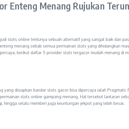
acor Enteng Menang Rujukan Terun
di slots online tentunya sebuah alternatif yang sangat baik dan pas
g enteng menang sebab semua permainan slots yang dihidangkan mas
ipercaya, berikut daftar 5 provider slots tergacor mudah menang di
g yang disiapkan bandar slots gacor bisa dipercaya ialah Pragmatic 
permainan slots online gampang menang. Hal tersebut lantaran seba
i, hingga selalu memberi juga keuntungan jekpot yang lebih besar.