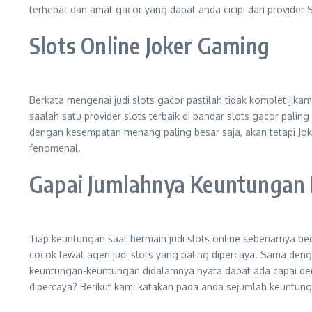
terhebat dan amat gacor yang dapat anda cicipi dari provider 
Slots Online Joker Gaming
Berkata mengenai judi slots gacor pastilah tidak komplet jika
saalah satu provider slots terbaik di bandar slots gacor pali
dengan kesempatan menang paling besar saja, akan tetapi Jok
fenomenal.
Gapai Jumlahnya Keuntungan 
Tiap keuntungan saat bermain judi slots online sebenarnya be
cocok lewat agen judi slots yang paling dipercaya. Sama den
keuntungan-keuntungan didalamnya nyata dapat ada capai den
dipercaya? Berikut kami katakan pada anda sejumlah keuntun