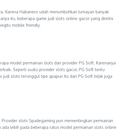
ercaya. Karena Habanero udah menumbuhkan lumayan banyak
a itu, beberapa game judi slots online gacor yang dirintis
gitu mobile friendly.
erapa model permainan slots dari provider PG Soft. Karenanya
rbaik. Seperti suatu provider slots gacor, PG Soft tentu
udi slots terunggul tipe apapun itu dari PG Soft tidak juga
l. Provider slots Spadegaming pun mementingkan permainan
da lebih pada beberapa ratus model permainan slots online