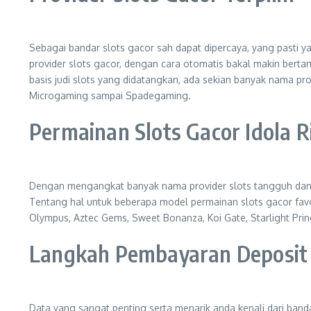
Sebagai bandar slots gacor sah dapat dipercaya, yang pasti ya
provider slots gacor, dengan cara otomatis bakal makin bert
basis judi slots yang didatangkan, ada sekian banyak nama prov
Microgaming sampai Spadegaming.
Permainan Slots Gacor Idola
Dengan mengangkat banyak nama provider slots tangguh dan t
Tentang hal untuk beberapa model permainan slots gacor favo
Olympus, Aztec Gems, Sweet Bonanza, Koi Gate, Starlight Prin
Langkah Pembayaran Deposit
Data yang sangat penting serta menarik anda kenali dari band