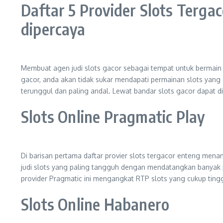
Daftar 5 Provider Slots Terg
dipercaya
Membuat agen judi slots gacor sebagai tempat untuk bermain ju
gacor, anda akan tidak sukar mendapati permainan slots yan
terunggul dan paling andal. Lewat bandar slots gacor dapat d
Slots Online Pragmatic Play
Di barisan pertama daftar provier slots tergacor enteng menan
judi slots yang paling tangguh dengan mendatangkan banyak 
provider Pragmatic ini mengangkat RTP slots yang cukup tingg
Slots Online Habanero