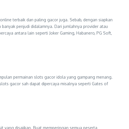
 online terbaik dan paling gacor juga. Sebab, dengan siapkan
banyak penjudi didalamnya. Dari jumlahnya provider atau
percaya antara lain seperti Joker Gaming, Habanero, PG Soft,
umpulan permainan slots gacor idola yang gampang menang.
lots gacor sah dapat dipercaya misalnya seperti Gates of
osit yang disajikan. Buat memperingan semua peserta