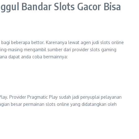
ggul Bandar Slots Gacor Bisa
 bagi beberapa bettor. Karenanya lewat agen judi slots online
ing-masing mengambil sumber dari provider slots gaming
 mana dapat anda coba bermainnya:
Play. Provider Pragmatic Play sudah jadi penyuplai pelayanan
gian besar permainan slots online yang didatangkan oleh