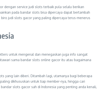
engan service judi slots terbaik pula selalu berikan
ainkan pada bandar slots bisa dipercaya dapat bertambah
biro judi slots gacor yang paling dipercaya terus-menerus
nesia
slotters untuk mengenal dan menegaskan juga info sangat
 ditawari sama bandar slots online gacor itu atau bagaimana
ots yang lain diberi. Ditambah lagi, utamanya bagi beberapa
aling dikhususkan untuk tiap member-nya, hingga cari
andar slots gacor sah di Indonesia yang penting anda kenali,