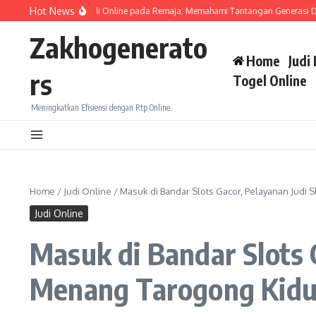
Skip to content
Hot News
mpak Psikologis Judi Online pada Remaja: Memahami Tantangan Generasi Digital
Zakhogenerato
Home
Judi
rs
Togel Online
Meningkatkan Efisiensi dengan Rtp Online
Home
/
Judi Online
/
Masuk di Bandar Slots Gacor, Pelayanan Judi 
Judi Online
Masuk di Bandar Slots G
Menang Tarogong Kidu