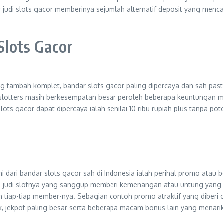
er judi slots gacor memberinya sejumlah alternatif deposit yang menc
Slots Gacor
ng tambah komplet, bandar slots gacor paling dipercaya dan sah pas
u slotters masih berkesempatan besar peroleh beberapa keuntungan m
lots gacor dapat dipercaya ialah senilai 10 ribu rupiah plus tanpa po
dari bandar slots gacor sah di Indonesia ialah perihal promo atau bo
ice judi slotnya yang sanggup memberi kemenangan atau untung yang
 tiap-tiap member-nya. Sebagian contoh promo atraktif yang diberi o
ck, jekpot paling besar serta beberapa macam bonus lain yang menari