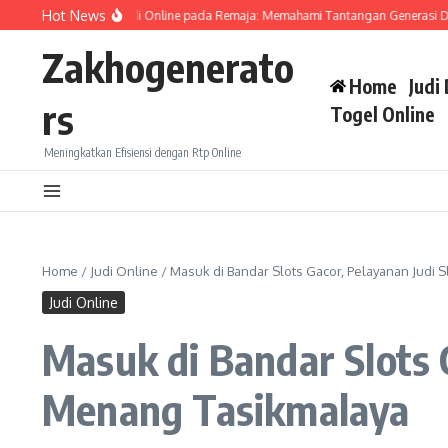
Skip to content
Hot News
pak Psikologis Judi Online pada Remaja: Memahami Tantangan Generasi Digital
Zakhogenerato
Home
Judi
rs
Togel Online
Meningkatkan Efisiensi dengan Rtp Online
Home
/
Judi Online
/
Masuk di Bandar Slots Gacor, Pelayanan Judi 
Judi Online
Masuk di Bandar Slots G
Menang Tasikmalaya