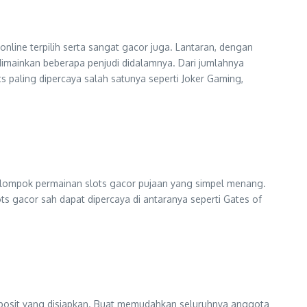
 online terpilih serta sangat gacor juga. Lantaran, dengan
dimainkan beberapa penjudi didalamnya. Dari jumlahnya
s paling dipercaya salah satunya seperti Joker Gaming,
elompok permainan slots gacor pujaan yang simpel menang.
s gacor sah dapat dipercaya di antaranya seperti Gates of
deposit yang disiapkan. Buat memudahkan seluruhnya anggota