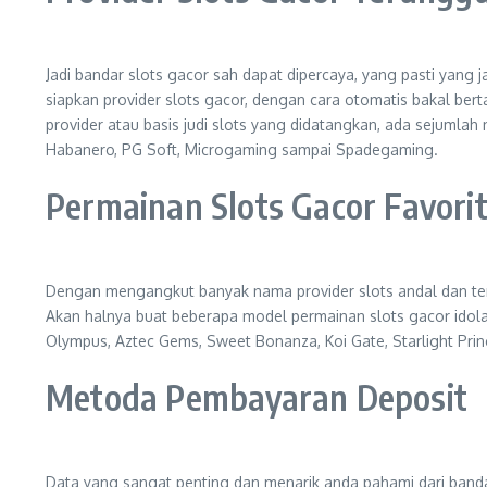
Jadi bandar slots gacor sah dapat dipercaya, yang pasti yang j
siapkan provider slots gacor, dengan cara otomatis bakal ber
provider atau basis judi slots yang didatangkan, ada sejumlah
Habanero, PG Soft, Microgaming sampai Spadegaming.
Permainan Slots Gacor Favor
Dengan mengangkut banyak nama provider slots andal dan ter
Akan halnya buat beberapa model permainan slots gacor idola 
Olympus, Aztec Gems, Sweet Bonanza, Koi Gate, Starlight Pri
Metoda Pembayaran Deposit
Data yang sangat penting dan menarik anda pahami dari banda