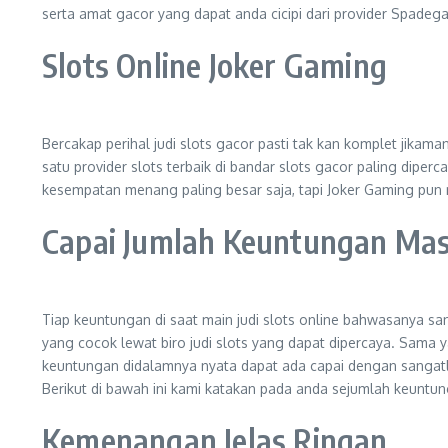
serta amat gacor yang dapat anda cicipi dari provider Spadega
Slots Online Joker Gaming
Bercakap perihal judi slots gacor pasti tak kan komplet jikam
satu provider slots terbaik di bandar slots gacor paling dipe
kesempatan menang paling besar saja, tapi Joker Gaming pun 
Capai Jumlah Keuntungan Masu
Tiap keuntungan di saat main judi slots online bahwasanya s
yang cocok lewat biro judi slots yang dapat dipercaya. Sama
keuntungan didalamnya nyata dapat ada capai dengan sangatl
Berikut di bawah ini kami katakan pada anda sejumlah keuntu
Kemenangan Jelas Ringan