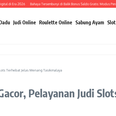
 di Era 2026
Bahaya Tersembunyi di Balik Bonus Saldo Gratis: Modus Penipuan 
 Dadu
Judi Online
Roulette Online
Sabung Ayam
Slot
Slots Terhebat Jelas Menang Tasikmalaya
acor, Pelayanan Judi Slot