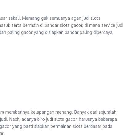
sar sekali. Memang gak semuanya agen judi slots
k serta bermain di bandar slots gacor, di mana service judi
n paling gacor yang disiapkan bandar paling dipercaya,
alam memberinya kelapangan menang. Banyak dari sejumlah
di. Nach, adanya biro judi slots gacor, harusnya beberapa
s gacor yang pasti siapkan permainan slots berdasar pada
ar.