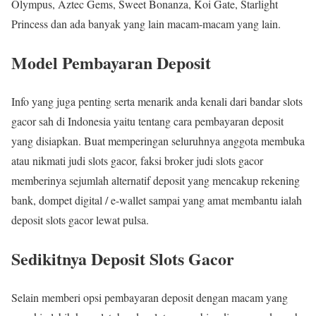
Olympus, Aztec Gems, Sweet Bonanza, Koi Gate, Starlight
Princess dan ada banyak yang lain macam-macam yang lain.
Model Pembayaran Deposit
Info yang juga penting serta menarik anda kenali dari bandar slots
gacor sah di Indonesia yaitu tentang cara pembayaran deposit
yang disiapkan. Buat memperingan seluruhnya anggota membuka
atau nikmati judi slots gacor, faksi broker judi slots gacor
memberinya sejumlah alternatif deposit yang mencakup rekening
bank, dompet digital / e-wallet sampai yang amat membantu ialah
deposit slots gacor lewat pulsa.
Sedikitnya Deposit Slots Gacor
Selain memberi opsi pembayaran deposit dengan macam yang