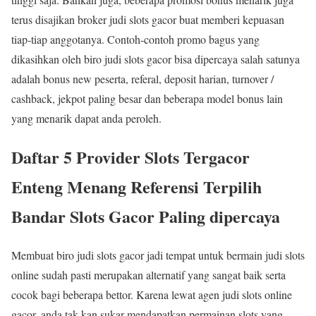
terus disajikan broker judi slots gacor buat memberi kepuasan
tiap-tiap anggotanya. Contoh-contoh promo bagus yang
dikasihkan oleh biro judi slots gacor bisa dipercaya salah satunya
adalah bonus new peserta, referal, deposit harian, turnover /
cashback, jekpot paling besar dan beberapa model bonus lain
yang menarik dapat anda peroleh.
Daftar 5 Provider Slots Tergacor
Enteng Menang Referensi Terpilih
Bandar Slots Gacor Paling dipercaya
Membuat biro judi slots gacor jadi tempat untuk bermain judi slots
online sudah pasti merupakan alternatif yang sangat baik serta
cocok bagi beberapa bettor. Karena lewat agen judi slots online
gacor, anda tak kan sukar mendapatkan permainan slots yang