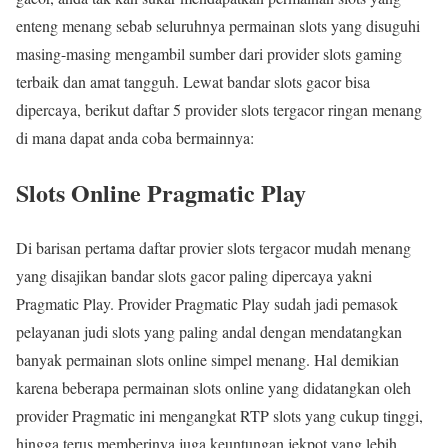
enteng menang sebab seluruhnya permainan slots yang disuguhi
masing-masing mengambil sumber dari provider slots gaming
terbaik dan amat tangguh. Lewat bandar slots gacor bisa
dipercaya, berikut daftar 5 provider slots tergacor ringan menang
di mana dapat anda coba bermainnya:
Slots Online Pragmatic Play
Di barisan pertama daftar provier slots tergacor mudah menang
yang disajikan bandar slots gacor paling dipercaya yakni
Pragmatic Play. Provider Pragmatic Play sudah jadi pemasok
pelayanan judi slots yang paling andal dengan mendatangkan
banyak permainan slots online simpel menang. Hal demikian
karena beberapa permainan slots online yang didatangkan oleh
provider Pragmatic ini mengangkat RTP slots yang cukup tinggi,
hingga terus memberinya juga keuntungan jekpot yang lebih