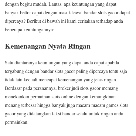
dengan begitu mudah. Lantas, apa keuntungan yang dapat
banyak bettor capai dengan masuk lewat bandar slots gacor dapat
dipercaya? Berikut di bawah ini kami ceritakan terhadap anda
beberapa keuntungannya:
Kemenangan Nyata Ringan
Satu diantaranya keuntungan yang dapat anda capai apabila
tergabung dengan bandar slots gacor paling dipercaya tentu saja
tidak lain kecuali mencapai kemenangan yang jelas ringan.
Berdasar pada peranannya, broker judi slots gacor memang
menekankan permainan slots online dengan kemungkinan
menang terbesar hingga banyak juga macam-macam games slots
gacor yang didatangkan faksi bandar selalu untuk ringan anda
permainkan.