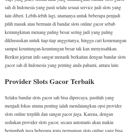
sah di Indonesia yang pasti selalu sesuai service judi slots yang
lain diberi. Lebih-lebih lagi, utamanya untuk beberapa penjudi
pilih masuk atau bermain di bandar slots online gacor sebab
kemungkinan menang paling besar sering jadi yang paling
dikhususkan untuk tiap-tiap anggotanya, hingga cari kemenangan
sampai keuntungan-keuntungan besar tak kan menyusahkan.
Berikut jejeran info sangat menarik berkaitan dengan bandar slots
gacor sah di Indonesia yang penting anda pahami, antara lain:
Provider Slots Gacor Terbaik
Selaku bandar slots gacor sah bisa dipercaya, pastilah yang
menjadi fokus utama penting ialah mendatangkan opsi provider
slots online terpilih dan sangat gacor juga. Karena, dengan
sediakan provider slots gacor, secara automatis akan makin
bertambah juga beberapa jenis permainan slots online yang bisa