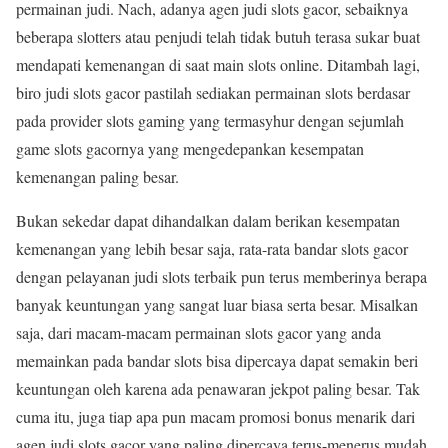
permainan judi. Nach, adanya agen judi slots gacor, sebaiknya
beberapa slotters atau penjudi telah tidak butuh terasa sukar buat
mendapati kemenangan di saat main slots online. Ditambah lagi,
biro judi slots gacor pastilah sediakan permainan slots berdasar
pada provider slots gaming yang termasyhur dengan sejumlah
game slots gacornya yang mengedepankan kesempatan
kemenangan paling besar.
Bukan sekedar dapat dihandalkan dalam berikan kesempatan
kemenangan yang lebih besar saja, rata-rata bandar slots gacor
dengan pelayanan judi slots terbaik pun terus memberinya berapa
banyak keuntungan yang sangat luar biasa serta besar. Misalkan
saja, dari macam-macam permainan slots gacor yang anda
memainkan pada bandar slots bisa dipercaya dapat semakin beri
keuntungan oleh karena ada penawaran jekpot paling besar. Tak
cuma itu, juga tiap apa pun macam promosi bonus menarik dari
agen judi slots gacor yang paling dipercaya terus-menerus mudah