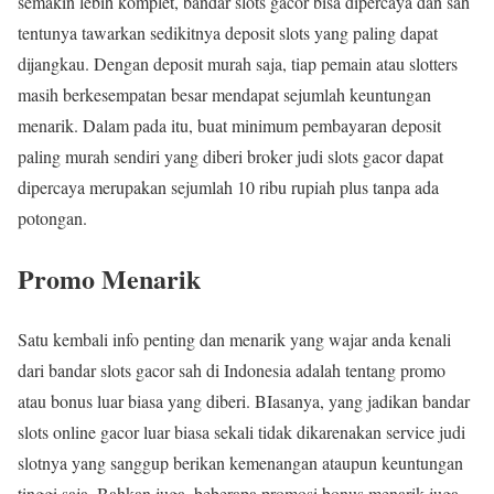
semakin lebih komplet, bandar slots gacor bisa dipercaya dan sah
tentunya tawarkan sedikitnya deposit slots yang paling dapat
dijangkau. Dengan deposit murah saja, tiap pemain atau slotters
masih berkesempatan besar mendapat sejumlah keuntungan
menarik. Dalam pada itu, buat minimum pembayaran deposit
paling murah sendiri yang diberi broker judi slots gacor dapat
dipercaya merupakan sejumlah 10 ribu rupiah plus tanpa ada
potongan.
Promo Menarik
Satu kembali info penting dan menarik yang wajar anda kenali
dari bandar slots gacor sah di Indonesia adalah tentang promo
atau bonus luar biasa yang diberi. BIasanya, yang jadikan bandar
slots online gacor luar biasa sekali tidak dikarenakan service judi
slotnya yang sanggup berikan kemenangan ataupun keuntungan
tinggi saja. Bahkan juga, beberapa promosi bonus menarik juga