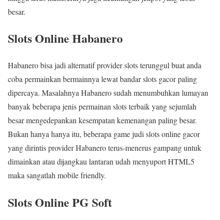
besar.
Slots Online Habanero
Habanero bisa jadi alternatif provider slots terunggul buat anda
coba permainkan bermainnya lewat bandar slots gacor paling
dipercaya. Masalahnya Habanero sudah menumbuhkan lumayan
banyak beberapa jenis permainan slots terbaik yang sejumlah
besar mengedepankan kesempatan kemenangan paling besar.
Bukan hanya hanya itu, beberapa game judi slots online gacor
yang dirintis provider Habanero terus-menerus gampang untuk
dimainkan atau dijangkau lantaran udah menyuport HTML5
maka sangatlah mobile friendly.
Slots Online PG Soft