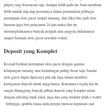
jekpot yang fenomenal saja. Sampai lebih pada itu, buat membuat
lebih mudah tiap-tiap pesertanya dalam permainkan pelbagai
permainan slots gacor simpel menang, dari faksi biro judi slots
barusan juga beri pelayanan 24 jam maka dari itu
memungkinkannya banyak penjudi atau anggota didalamnya
simpel bermain slots gacor sewaktu-waktu.
Deposit yang Komplet
Kecuali berikan permainan slots gacor dengan agunan
kelapangan menang atau keuntungan paling besar saja, bandar
slots gacor dapat dipercaya pun tak lupa dalam memberi
keringanan deposit untuk anggotanya. Karenanya segala hal itu
sangat ditanggung banyak pilhan deposit yang komplet mulai
dengan rekening bank lokal, juga dan yang terakhir ialah e-wallet
. Sehingga, apabila mana anda pengin merasai kepuasan saat