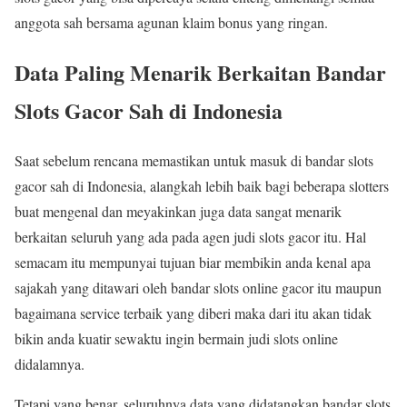
anggota sah bersama agunan klaim bonus yang ringan.
Data Paling Menarik Berkaitan Bandar
Slots Gacor Sah di Indonesia
Saat sebelum rencana memastikan untuk masuk di bandar slots
gacor sah di Indonesia, alangkah lebih baik bagi beberapa slotters
buat mengenal dan meyakinkan juga data sangat menarik
berkaitan seluruh yang ada pada agen judi slots gacor itu. Hal
semacam itu mempunyai tujuan biar membikin anda kenal apa
sajakah yang ditawari oleh bandar slots online gacor itu maupun
bagaimana service terbaik yang diberi maka dari itu akan tidak
bikin anda kuatir sewaktu ingin bermain judi slots online
didalamnya.
Tetapi yang benar, seluruhnya data yang didatangkan bandar slots