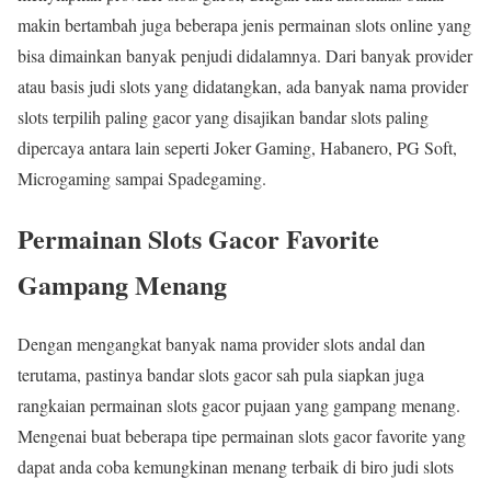
makin bertambah juga beberapa jenis permainan slots online yang
bisa dimainkan banyak penjudi didalamnya. Dari banyak provider
atau basis judi slots yang didatangkan, ada banyak nama provider
slots terpilih paling gacor yang disajikan bandar slots paling
dipercaya antara lain seperti Joker Gaming, Habanero, PG Soft,
Microgaming sampai Spadegaming.
Permainan Slots Gacor Favorite
Gampang Menang
Dengan mengangkat banyak nama provider slots andal dan
terutama, pastinya bandar slots gacor sah pula siapkan juga
rangkaian permainan slots gacor pujaan yang gampang menang.
Mengenai buat beberapa tipe permainan slots gacor favorite yang
dapat anda coba kemungkinan menang terbaik di biro judi slots