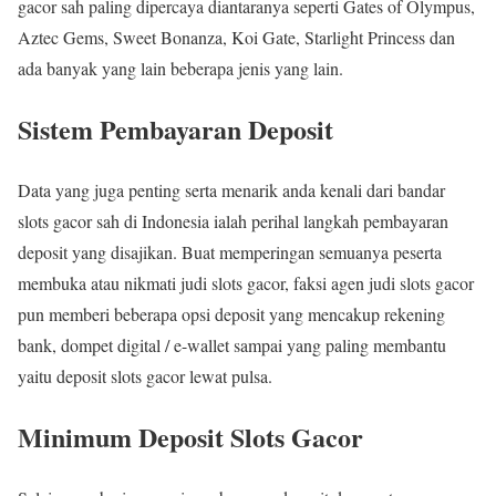
gacor sah paling dipercaya diantaranya seperti Gates of Olympus,
Aztec Gems, Sweet Bonanza, Koi Gate, Starlight Princess dan
ada banyak yang lain beberapa jenis yang lain.
Sistem Pembayaran Deposit
Data yang juga penting serta menarik anda kenali dari bandar
slots gacor sah di Indonesia ialah perihal langkah pembayaran
deposit yang disajikan. Buat memperingan semuanya peserta
membuka atau nikmati judi slots gacor, faksi agen judi slots gacor
pun memberi beberapa opsi deposit yang mencakup rekening
bank, dompet digital / e-wallet sampai yang paling membantu
yaitu deposit slots gacor lewat pulsa.
Minimum Deposit Slots Gacor