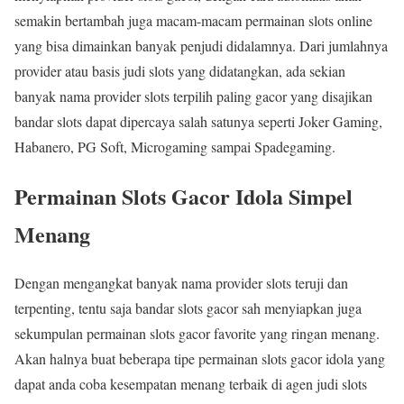
semakin bertambah juga macam-macam permainan slots online
yang bisa dimainkan banyak penjudi didalamnya. Dari jumlahnya
provider atau basis judi slots yang didatangkan, ada sekian
banyak nama provider slots terpilih paling gacor yang disajikan
bandar slots dapat dipercaya salah satunya seperti Joker Gaming,
Habanero, PG Soft, Microgaming sampai Spadegaming.
Permainan Slots Gacor Idola Simpel
Menang
Dengan mengangkat banyak nama provider slots teruji dan
terpenting, tentu saja bandar slots gacor sah menyiapkan juga
sekumpulan permainan slots gacor favorite yang ringan menang.
Akan halnya buat beberapa tipe permainan slots gacor idola yang
dapat anda coba kesempatan menang terbaik di agen judi slots