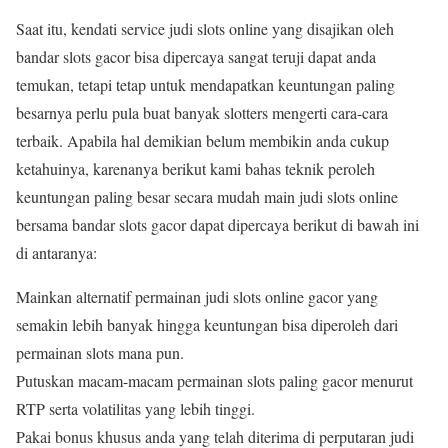
Saat itu, kendati service judi slots online yang disajikan oleh
bandar slots gacor bisa dipercaya sangat teruji dapat anda
temukan, tetapi tetap untuk mendapatkan keuntungan paling
besarnya perlu pula buat banyak slotters mengerti cara-cara
terbaik. Apabila hal demikian belum membikin anda cukup
ketahuinya, karenanya berikut kami bahas teknik peroleh
keuntungan paling besar secara mudah main judi slots online
bersama bandar slots gacor dapat dipercaya berikut di bawah ini
di antaranya:
Mainkan alternatif permainan judi slots online gacor yang
semakin lebih banyak hingga keuntungan bisa diperoleh dari
permainan slots mana pun.
Putuskan macam-macam permainan slots paling gacor menurut
RTP serta volatilitas yang lebih tinggi.
Pakai bonus khusus anda yang telah diterima di perputaran judi