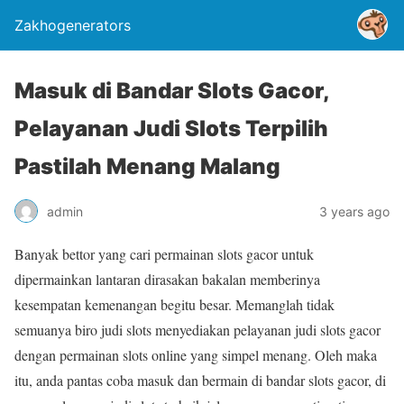
Zakhogenerators
Masuk di Bandar Slots Gacor,
Pelayanan Judi Slots Terpilih
Pastilah Menang Malang
admin
3 years ago
Banyak bettor yang cari permainan slots gacor untuk
dipermainkan lantaran dirasakan bakalan memberinya
kesempatan kemenangan begitu besar. Memanglah tidak
semuanya biro judi slots menyediakan pelayanan judi slots gacor
dengan permainan slots online yang simpel menang. Oleh maka
itu, anda pantas coba masuk dan bermain di bandar slots gacor, di