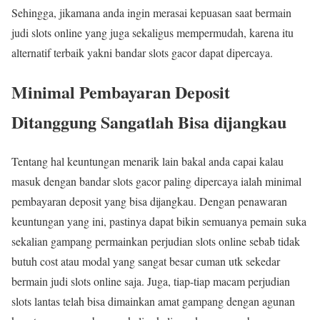
Sehingga, jikamana anda ingin merasai kepuasan saat bermain
judi slots online yang juga sekaligus mempermudah, karena itu
alternatif terbaik yakni bandar slots gacor dapat dipercaya.
Minimal Pembayaran Deposit
Ditanggung Sangatlah Bisa dijangkau
Tentang hal keuntungan menarik lain bakal anda capai kalau
masuk dengan bandar slots gacor paling dipercaya ialah minimal
pembayaran deposit yang bisa dijangkau. Dengan penawaran
keuntungan yang ini, pastinya dapat bikin semuanya pemain suka
sekalian gampang permainkan perjudian slots online sebab tidak
butuh cost atau modal yang sangat besar cuman utk sekedar
bermain judi slots online saja. Juga, tiap-tiap macam perjudian
slots lantas telah bisa dimainkan amat gampang dengan agunan