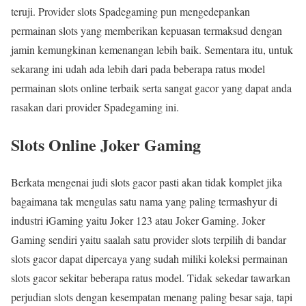
teruji. Provider slots Spadegaming pun mengedepankan
permainan slots yang memberikan kepuasan termaksud dengan
jamin kemungkinan kemenangan lebih baik. Sementara itu, untuk
sekarang ini udah ada lebih dari pada beberapa ratus model
permainan slots online terbaik serta sangat gacor yang dapat anda
rasakan dari provider Spadegaming ini.
Slots Online Joker Gaming
Berkata mengenai judi slots gacor pasti akan tidak komplet jika
bagaimana tak mengulas satu nama yang paling termashyur di
industri iGaming yaitu Joker 123 atau Joker Gaming. Joker
Gaming sendiri yaitu saalah satu provider slots terpilih di bandar
slots gacor dapat dipercaya yang sudah miliki koleksi permainan
slots gacor sekitar beberapa ratus model. Tidak sekedar tawarkan
perjudian slots dengan kesempatan menang paling besar saja, tapi