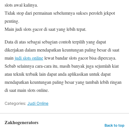
slots awal kalinya.
Tidak stop dari permainan sebelumnya sukses peroleh jekpot
penting.
Main judi slots gacor di saat yang lebih tepat.
Data di atas sebagai sebagian contoh terpilih yang dapat
dikerjakan dalam mendapatkan keuntungan paling besar di saat
main
judi slots online
lewat bandar slots gacor bisa dipercaya.
Sebab selainnya cara-cara itu, masih banyak juga sejumlah kiat
atau teknik terbaik lain dapat anda aplikasikan untuk dapat
mendapatkan keuntungan paling besar yang tambah lebih ringan
di saat main slots online.
Categories:
Judi Online
Zakhogenerators
Back to top