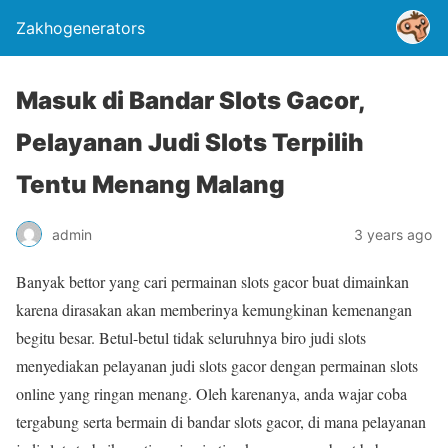
Zakhogenerators
Masuk di Bandar Slots Gacor,
Pelayanan Judi Slots Terpilih
Tentu Menang Malang
admin
3 years ago
Banyak bettor yang cari permainan slots gacor buat dimainkan
karena dirasakan akan memberinya kemungkinan kemenangan
begitu besar. Betul-betul tidak seluruhnya biro judi slots
menyediakan pelayanan judi slots gacor dengan permainan slots
online yang ringan menang. Oleh karenanya, anda wajar coba
tergabung serta bermain di bandar slots gacor, di mana pelayanan