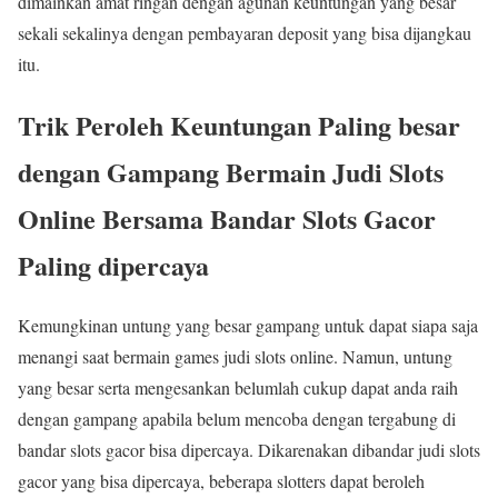
dimainkan amat ringan dengan agunan keuntungan yang besar
sekali sekalinya dengan pembayaran deposit yang bisa dijangkau
itu.
Trik Peroleh Keuntungan Paling besar
dengan Gampang Bermain Judi Slots
Online Bersama Bandar Slots Gacor
Paling dipercaya
Kemungkinan untung yang besar gampang untuk dapat siapa saja
menangi saat bermain games judi slots online. Namun, untung
yang besar serta mengesankan belumlah cukup dapat anda raih
dengan gampang apabila belum mencoba dengan tergabung di
bandar slots gacor bisa dipercaya. Dikarenakan dibandar judi slots
gacor yang bisa dipercaya, beberapa slotters dapat beroleh