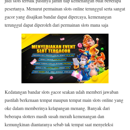
judi slots terbaik pastinya jamin tiap kemenangan buat beberapa
pesertanya. Menurut permainan slots online terunggul serta sangat
gacor yang disajikan bandar dapat dipercaya, kemenangan
terunggul dapat diperoleh dari permainan slots mana saja
Kedatangan bandar slots gacor seakan udah memberi jawaban
pastilah berkenaan tempat maupun tempat main slots online yang
oke dalam memberinya kelapangan menang. Banyak dari
beberapa slotters masih susah meraih kemenangan dan
kemungkinan diantaranya sebab tak tempat saat menyeleksi