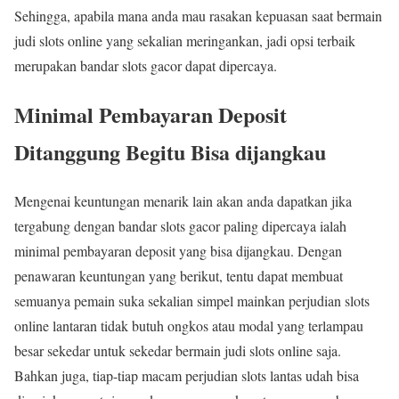
Sehingga, apabila mana anda mau rasakan kepuasan saat bermain
judi slots online yang sekalian meringankan, jadi opsi terbaik
merupakan bandar slots gacor dapat dipercaya.
Minimal Pembayaran Deposit
Ditanggung Begitu Bisa dijangkau
Mengenai keuntungan menarik lain akan anda dapatkan jika
tergabung dengan bandar slots gacor paling dipercaya ialah
minimal pembayaran deposit yang bisa dijangkau. Dengan
penawaran keuntungan yang berikut, tentu dapat membuat
semuanya pemain suka sekalian simpel mainkan perjudian slots
online lantaran tidak butuh ongkos atau modal yang terlampau
besar sekedar untuk sekedar bermain judi slots online saja.
Bahkan juga, tiap-tiap macam perjudian slots lantas udah bisa