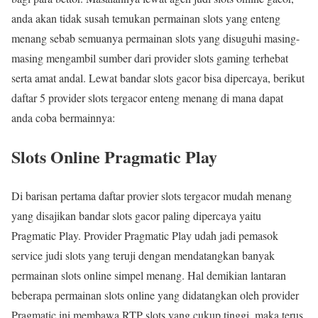
anda akan tidak susah temukan permainan slots yang enteng
menang sebab semuanya permainan slots yang disuguhi masing-
masing mengambil sumber dari provider slots gaming terhebat
serta amat andal. Lewat bandar slots gacor bisa dipercaya, berikut
daftar 5 provider slots tergacor enteng menang di mana dapat
anda coba bermainnya:
Slots Online Pragmatic Play
Di barisan pertama daftar provier slots tergacor mudah menang
yang disajikan bandar slots gacor paling dipercaya yaitu
Pragmatic Play. Provider Pragmatic Play udah jadi pemasok
service judi slots yang teruji dengan mendatangkan banyak
permainan slots online simpel menang. Hal demikian lantaran
beberapa permainan slots online yang didatangkan oleh provider
Pragmatic ini membawa RTP slots yang cukup tinggi, maka terus