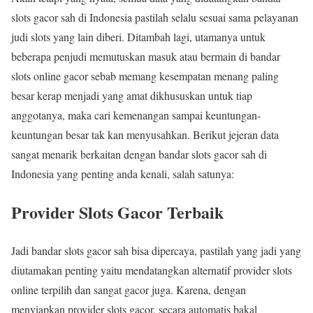
slots gacor sah di Indonesia pastilah selalu sesuai sama pelayanan
judi slots yang lain diberi. Ditambah lagi, utamanya untuk
beberapa penjudi memutuskan masuk atau bermain di bandar
slots online gacor sebab memang kesempatan menang paling
besar kerap menjadi yang amat dikhususkan untuk tiap
anggotanya, maka cari kemenangan sampai keuntungan-
keuntungan besar tak kan menyusahkan. Berikut jejeran data
sangat menarik berkaitan dengan bandar slots gacor sah di
Indonesia yang penting anda kenali, salah satunya:
Provider Slots Gacor Terbaik
Jadi bandar slots gacor sah bisa dipercaya, pastilah yang jadi yang
diutamakan penting yaitu mendatangkan alternatif provider slots
online terpilih dan sangat gacor juga. Karena, dengan
menyiapkan provider slots gacor, secara automatis bakal