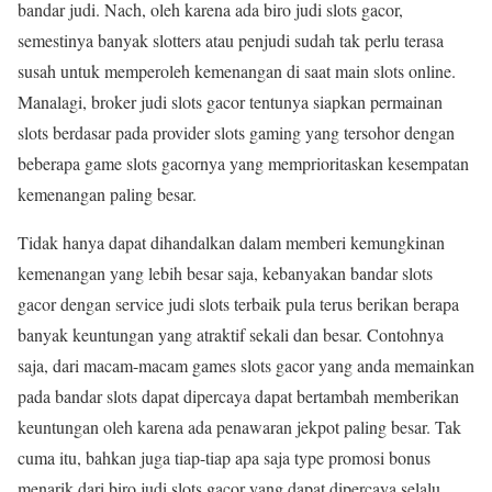
bandar judi. Nach, oleh karena ada biro judi slots gacor,
semestinya banyak slotters atau penjudi sudah tak perlu terasa
susah untuk memperoleh kemenangan di saat main slots online.
Manalagi, broker judi slots gacor tentunya siapkan permainan
slots berdasar pada provider slots gaming yang tersohor dengan
beberapa game slots gacornya yang memprioritaskan kesempatan
kemenangan paling besar.
Tidak hanya dapat dihandalkan dalam memberi kemungkinan
kemenangan yang lebih besar saja, kebanyakan bandar slots
gacor dengan service judi slots terbaik pula terus berikan berapa
banyak keuntungan yang atraktif sekali dan besar. Contohnya
saja, dari macam-macam games slots gacor yang anda memainkan
pada bandar slots dapat dipercaya dapat bertambah memberikan
keuntungan oleh karena ada penawaran jekpot paling besar. Tak
cuma itu, bahkan juga tiap-tiap apa saja type promosi bonus
menarik dari biro judi slots gacor yang dapat dipercaya selalu