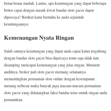
benar-benar mudah. Lantas, apa keuntungan yang dapat beberapa
bettor capai dengan masuk lewat bandar slots gacor dapat
dipercaya? Berikut kami beritahu ke anda sejumlah
keuntungannya:
Kemenangan Nyata Ringan
Salah satunya keuntungan yang dapat anda capai kalau tergabung
dengan bandar slots gacor bisa dipercaya tentu saja tidak lain
disamping mencapai kemenangan yang jelas ringan. Menurut
andilnya, broker judi slots gacor memang selamanya
mementingkan permainan slots online dengan kesempatan
menang terbesar maka banyak juga macam-macam permainan
slots gacor yang didatangkan faksi bandar terus untuk ringan anda
permainkan.