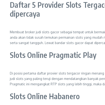
Daftar 5 Provider Slots Terg
dipercaya
Membuat broker judi slots gacor sebagai tempat untuk bermain 
anda akan tidak susah temukan permainan slots yang mudah m
serta sangat tangguh. Lewat bandar slots gacor dapat diperca
Slots Online Pragmatic Play
Di posisi pertama daftar provier slots tergacor ringan menan
judi slots yang paling teruji dengan mendatangkan banyak pe
Pragmatic ini mengangkat RTP slots yang lebih tinggi, maka da
Slots Online Habanero