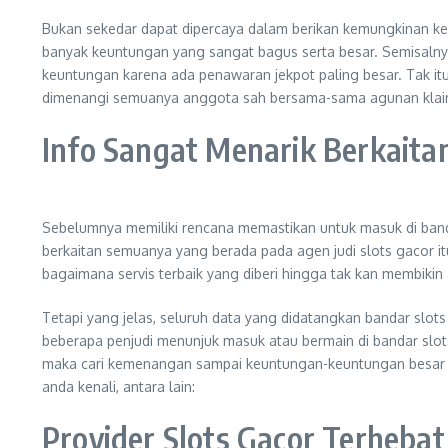
Bukan sekedar dapat dipercaya dalam berikan kemungkinan kem
banyak keuntungan yang sangat bagus serta besar. Semisaln
keuntungan karena ada penawaran jekpot paling besar. Tak itu 
dimenangi semuanya anggota sah bersama-sama agunan kla
Info Sangat Menarik Berkaitan
Sebelumnya memiliki rencana memastikan untuk masuk di band
berkaitan semuanya yang berada pada agen judi slots gacor i
bagaimana servis terbaik yang diberi hingga tak kan membikin
Tetapi yang jelas, seluruh data yang didatangkan bandar slots 
beberapa penjudi menunjuk masuk atau bermain di bandar slo
maka cari kemenangan sampai keuntungan-keuntungan besar aka
anda kenali, antara lain:
Provider Slots Gacor Terhebat