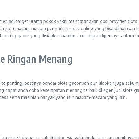
menjadi target utama pokok yakni mendatangkan opsi provider slots o
ah juga macam-macam permainan slots online yang bisa dimainkan ban
ih paling gacor yang disiapkan bandar slots dapat dipercaya antara l
ite Ringan Menang
erpenting, pastinya bandar slots gacor sah pun siapkan juga sekum
g dapat anda coba kesempatan menang terbaik di agen judi slots gac
ncess serta masihlah banyak yang lain macam-macam yang lain.
i bandar slots gacor sah di Indonesia yaitu berkaitan cara pembaya