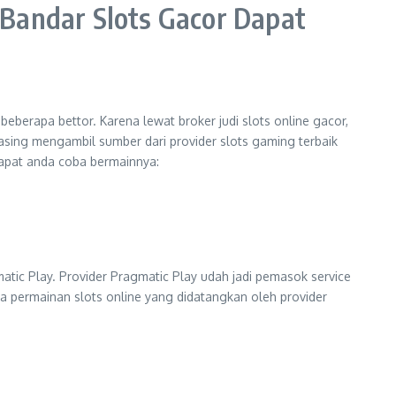
 Bandar Slots Gacor Dapat
eberapa bettor. Karena lewat broker judi slots online gacor,
ing mengambil sumber dari provider slots gaming terbaik
dapat anda coba bermainnya:
atic Play. Provider Pragmatic Play udah jadi pemasok service
a permainan slots online yang didatangkan oleh provider