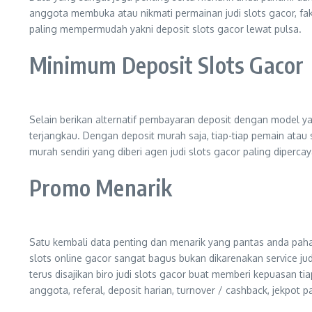
anggota membuka atau nikmati permainan judi slots gacor, fak
paling mempermudah yakni deposit slots gacor lewat pulsa.
Minimum Deposit Slots Gacor
Selain berikan alternatif pembayaran deposit dengan model ya
terjangkau. Dengan deposit murah saja, tiap-tiap pemain ata
murah sendiri yang diberi agen judi slots gacor paling diperca
Promo Menarik
Satu kembali data penting dan menarik yang pantas anda paham
slots online gacor sangat bagus bukan dikarenakan service 
terus disajikan biro judi slots gacor buat memberi kepuasan t
anggota, referal, deposit harian, turnover / cashback, jekpot