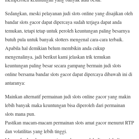
Sedangkan, meski pelayanan judi slots online yang disajikan oleh
bandar slots gacor dapat dipercaya sudah terjaga dapat anda
temukan, tetapi tetap untuk peroleh keuntungan paling besarnya
butuh pula untuk banyak slotters mengenal cara-cara terbaik.
Apabila hal demikian belum membikin anda cukup
mengenalinya, jadi berikut kami jelaskan trik temukan
keuntungan paling besar secara gampang bermain judi slots
online bersama bandar slots gacor dapat dipercaya dibawah ini di
antaranya:
Mainkan alternatif permainan judi slots online gacor yang makin
lebih banyak maka keuntungan bisa diperoleh dari permainan
slots mana pun.
Pastikan macam-macam permainan slots amat gacor menurut RTP
dan volatilitas yang lebih tinggi.