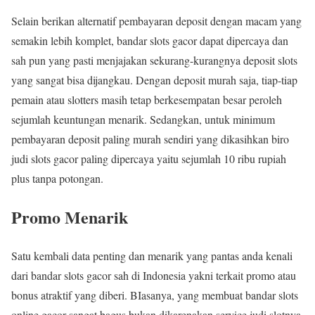
Selain berikan alternatif pembayaran deposit dengan macam yang
semakin lebih komplet, bandar slots gacor dapat dipercaya dan
sah pun yang pasti menjajakan sekurang-kurangnya deposit slots
yang sangat bisa dijangkau. Dengan deposit murah saja, tiap-tiap
pemain atau slotters masih tetap berkesempatan besar peroleh
sejumlah keuntungan menarik. Sedangkan, untuk minimum
pembayaran deposit paling murah sendiri yang dikasihkan biro
judi slots gacor paling dipercaya yaitu sejumlah 10 ribu rupiah
plus tanpa potongan.
Promo Menarik
Satu kembali data penting dan menarik yang pantas anda kenali
dari bandar slots gacor sah di Indonesia yakni terkait promo atau
bonus atraktif yang diberi. BIasanya, yang membuat bandar slots
online gacor sangat bagus bukan dikarenakan service judi slotnya