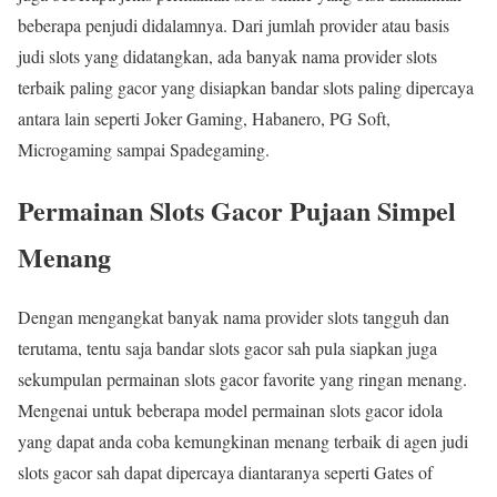
beberapa penjudi didalamnya. Dari jumlah provider atau basis
judi slots yang didatangkan, ada banyak nama provider slots
terbaik paling gacor yang disiapkan bandar slots paling dipercaya
antara lain seperti Joker Gaming, Habanero, PG Soft,
Microgaming sampai Spadegaming.
Permainan Slots Gacor Pujaan Simpel
Menang
Dengan mengangkat banyak nama provider slots tangguh dan
terutama, tentu saja bandar slots gacor sah pula siapkan juga
sekumpulan permainan slots gacor favorite yang ringan menang.
Mengenai untuk beberapa model permainan slots gacor idola
yang dapat anda coba kemungkinan menang terbaik di agen judi
slots gacor sah dapat dipercaya diantaranya seperti Gates of