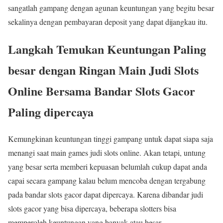
sangatlah gampang dengan agunan keuntungan yang begitu besar
sekalinya dengan pembayaran deposit yang dapat dijangkau itu.
Langkah Temukan Keuntungan Paling
besar dengan Ringan Main Judi Slots
Online Bersama Bandar Slots Gacor
Paling dipercaya
Kemungkinan keuntungan tinggi gampang untuk dapat siapa saja
menangi saat main games judi slots online. Akan tetapi, untung
yang besar serta memberi kepuasan belumlah cukup dapat anda
capai secara gampang kalau belum mencoba dengan tergabung
pada bandar slots gacor dapat dipercaya. Karena dibandar judi
slots gacor yang bisa dipercaya, beberapa slotters bisa
memperoleh keuntungan yang banyak atau besar.