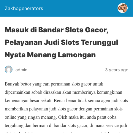
Zakhogenerators
Masuk di Bandar Slots Gacor,
Pelayanan Judi Slots Terunggul
Nyata Menang Lamongan
admin
3 years ago
Banyak bettor yang cari permainan slots gacor untuk
dipermainkan sebab dirasakan akan memberinya kemungkinan
kemenangan besar sekali. Benar-benar tidak semua agen judi slots
memberikan pelayanan judi slots gacor dengan permainan slots
online yang ringan menang. Oleh maka itu, anda patut coba
tergabung dan bermain di bandar slots gacor, di mana service judi