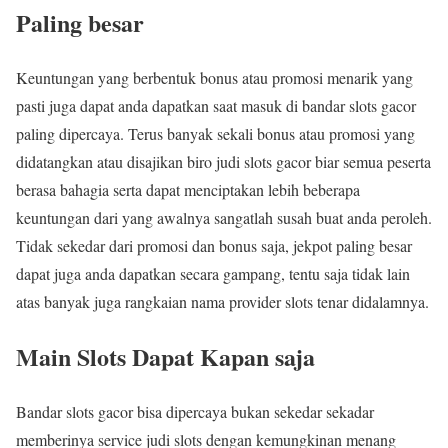
Paling besar
Keuntungan yang berbentuk bonus atau promosi menarik yang
pasti juga dapat anda dapatkan saat masuk di bandar slots gacor
paling dipercaya. Terus banyak sekali bonus atau promosi yang
didatangkan atau disajikan biro judi slots gacor biar semua peserta
berasa bahagia serta dapat menciptakan lebih beberapa
keuntungan dari yang awalnya sangatlah susah buat anda peroleh.
Tidak sekedar dari promosi dan bonus saja, jekpot paling besar
dapat juga anda dapatkan secara gampang, tentu saja tidak lain
atas banyak juga rangkaian nama provider slots tenar didalamnya.
Main Slots Dapat Kapan saja
Bandar slots gacor bisa dipercaya bukan sekedar sekadar
memberinya service judi slots dengan kemungkinan menang