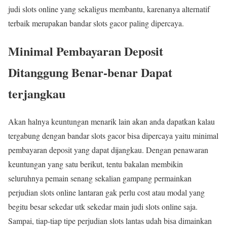
judi slots online yang sekaligus membantu, karenanya alternatif
terbaik merupakan bandar slots gacor paling dipercaya.
Minimal Pembayaran Deposit
Ditanggung Benar-benar Dapat
terjangkau
Akan halnya keuntungan menarik lain akan anda dapatkan kalau
tergabung dengan bandar slots gacor bisa dipercaya yaitu minimal
pembayaran deposit yang dapat dijangkau. Dengan penawaran
keuntungan yang satu berikut, tentu bakalan membikin
seluruhnya pemain senang sekalian gampang permainkan
perjudian slots online lantaran gak perlu cost atau modal yang
begitu besar sekedar utk sekedar main judi slots online saja.
Sampai, tiap-tiap tipe perjudian slots lantas udah bisa dimainkan