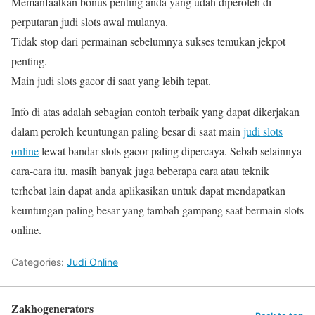
Memanfaatkan bonus penting anda yang udah diperoleh di
perputaran judi slots awal mulanya.
Tidak stop dari permainan sebelumnya sukses temukan jekpot
penting.
Main judi slots gacor di saat yang lebih tepat.
Info di atas adalah sebagian contoh terbaik yang dapat dikerjakan
dalam peroleh keuntungan paling besar di saat main
judi slots
online
lewat bandar slots gacor paling dipercaya. Sebab selainnya
cara-cara itu, masih banyak juga beberapa cara atau teknik
terhebat lain dapat anda aplikasikan untuk dapat mendapatkan
keuntungan paling besar yang tambah gampang saat bermain slots
online.
Categories:
Judi Online
Zakhogenerators