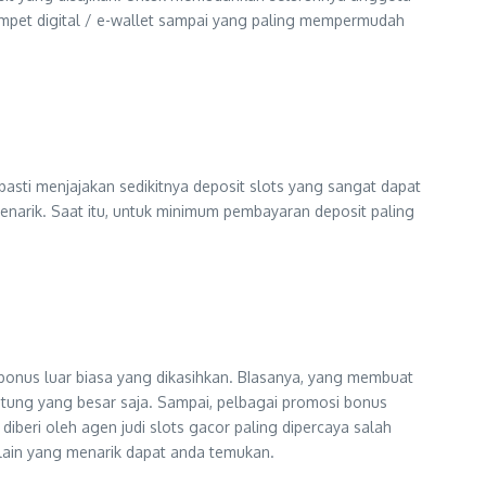
dompet digital / e-wallet sampai yang paling mempermudah
sti menjajakan sedikitnya deposit slots yang sangat dapat
enarik. Saat itu, untuk minimum pembayaran deposit paling
 bonus luar biasa yang dikasihkan. BIasanya, yang membuat
tung yang besar saja. Sampai, pelbagai promosi bonus
beri oleh agen judi slots gacor paling dipercaya salah
 lain yang menarik dapat anda temukan.