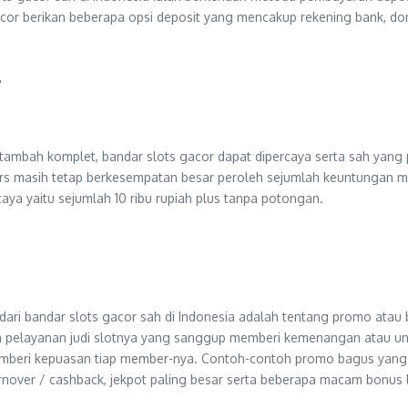
 gacor berikan beberapa opsi deposit yang mencakup rekening bank, 
r
mbah komplet, bandar slots gacor dapat dipercaya serta sah yang pa
ters masih tetap berkesempatan besar peroleh sejumlah keuntungan m
caya yaitu sejumlah 10 ribu rupiah plus tanpa potongan.
 dari bandar slots gacor sah di Indonesia adalah tentang promo atau
an pelayanan judi slotnya yang sanggup memberi kemenangan atau un
memberi kepuasan tiap member-nya. Contoh-contoh promo bagus yang di
urnover / cashback, jekpot paling besar serta beberapa macam bonus