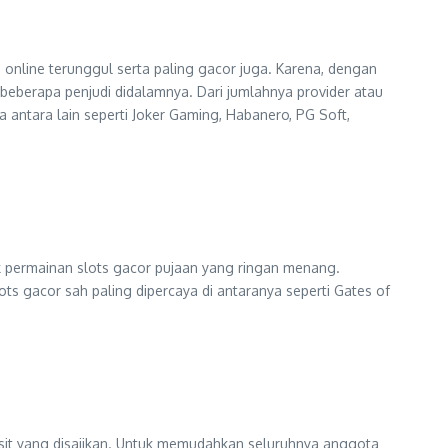
 online terunggul serta paling gacor juga. Karena, dengan
 beberapa penjudi didalamnya. Dari jumlahnya provider atau
a antara lain seperti Joker Gaming, Habanero, PG Soft,
k permainan slots gacor pujaan yang ringan menang.
s gacor sah paling dipercaya di antaranya seperti Gates of
osit yang disajikan. Untuk memudahkan seluruhnya anggota