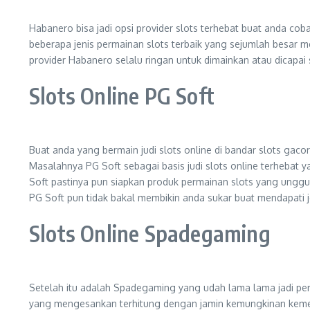
Habanero bisa jadi opsi provider slots terhebat buat anda 
beberapa jenis permainan slots terbaik yang sejumlah besar m
provider Habanero selalu ringan untuk dimainkan atau dicapai
Slots Online PG Soft
Buat anda yang bermain judi slots online di bandar slots gaco
Masalahnya PG Soft sebagai basis judi slots online terhebat 
Soft pastinya pun siapkan produk permainan slots yang unggul 
PG Soft pun tidak bakal membikin anda sukar buat mendapati je
Slots Online Spadegaming
Setelah itu adalah Spadegaming yang udah lama lama jadi pe
yang mengesankan terhitung dengan jamin kemungkinan kemena