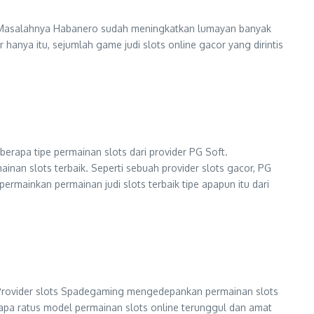
ya. Masalahnya Habanero sudah meningkatkan lumayan banyak
anya itu, sejumlah game judi slots online gacor yang dirintis
berapa tipe permainan slots dari provider PG Soft.
nan slots terbaik. Seperti sebuah provider slots gacor, PG
ermainkan permainan judi slots terbaik tipe apapun itu dari
. Provider slots Spadegaming mengedepankan permainan slots
apa ratus model permainan slots online terunggul dan amat