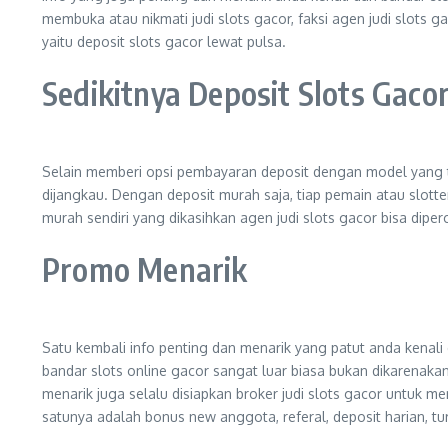
membuka atau nikmati judi slots gacor, faksi agen judi slots
yaitu deposit slots gacor lewat pulsa.
Sedikitnya Deposit Slots Gaco
Selain memberi opsi pembayaran deposit dengan model yang ta
dijangkau. Dengan deposit murah saja, tiap pemain atau slot
murah sendiri yang dikasihkan agen judi slots gacor bisa diper
Promo Menarik
Satu kembali info penting dan menarik yang patut anda kenali
bandar slots online gacor sangat luar biasa bukan dikarenak
menarik juga selalu disiapkan broker judi slots gacor untuk 
satunya adalah bonus new anggota, referal, deposit harian, t