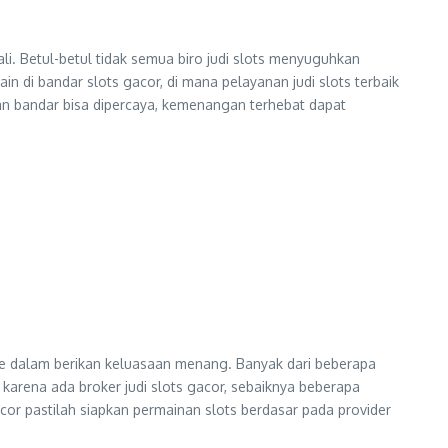
i. Betul-betul tidak semua biro judi slots menyuguhkan
 di bandar slots gacor, di mana pelayanan judi slots terbaik
kan bandar bisa dipercaya, kemenangan terhebat dapat
ke dalam berikan keluasaan menang. Banyak dari beberapa
karena ada broker judi slots gacor, sebaiknya beberapa
acor pastilah siapkan permainan slots berdasar pada provider