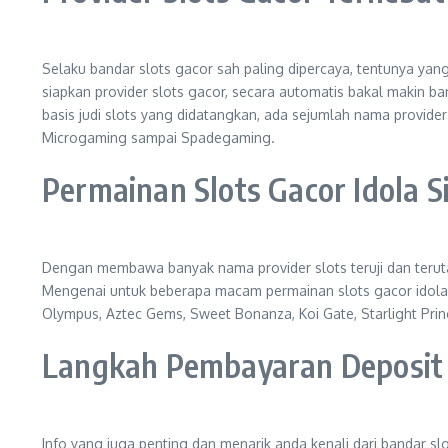
Selaku bandar slots gacor sah paling dipercaya, tentunya yan
siapkan provider slots gacor, secara automatis bakal makin ba
basis judi slots yang didatangkan, ada sejumlah nama provider 
Microgaming sampai Spadegaming.
Permainan Slots Gacor Idola 
Dengan membawa banyak nama provider slots teruji dan terut
Mengenai untuk beberapa macam permainan slots gacor idola y
Olympus, Aztec Gems, Sweet Bonanza, Koi Gate, Starlight Prin
Langkah Pembayaran Deposit
Info yang juga penting dan menarik anda kenali dari bandar 