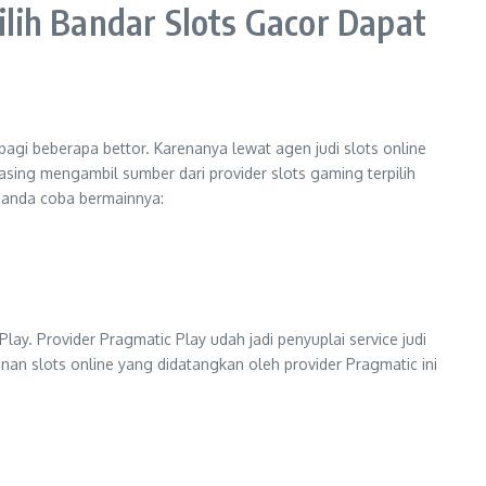
ilih Bandar Slots Gacor Dapat
agi beberapa bettor. Karenanya lewat agen judi slots online
sing mengambil sumber dari provider slots gaming terpilih
t anda coba bermainnya:
ay. Provider Pragmatic Play udah jadi penyuplai service judi
n slots online yang didatangkan oleh provider Pragmatic ini