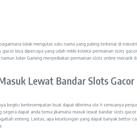
a bagaimana tidak mengulas satu nama yang paling terkenal di industr
lots gacor bisa dipercaya yang udah miliki koleksi permainan slots ga
 namun Joker Gaming menyediakan permainan slots online menarik dal
Masuk Lewat Bandar Slots Gacor 
nya begitu berkesempatan buat dapat diterima ole h semuanya penjudi.
g segera dapat anda temui jikamana masuk lewat bandar slots gacor
atlah enteng. Lantas, apa keuntungan yang dapat banyak bettor cap
a: