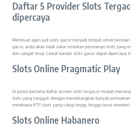
Daftar 5 Provider Slots Terga
dipercaya
Membuat agen judi slots gacor menjadi tempat untuk bermain j
gacor, anda akan tidak sukar temukan permainan slots yang e
dan sangat teruji. Lewat bandar slots gacor dapat dipercaya,
Slots Online Pragmatic Play
Di posisi pertama daftar provier slots tergacor mudah menang 
slots yang tangguh dengan mendatangkan banyak permainan sl
membawa RTP slots yang cukup tinggi, hingga terus memberi j
Slots Online Habanero