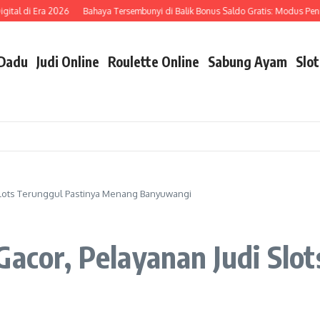
 di Era 2026
Bahaya Tersembunyi di Balik Bonus Saldo Gratis: Modus Penipuan 
 Dadu
Judi Online
Roulette Online
Sabung Ayam
Slot
 Slots Terunggul Pastinya Menang Banyuwangi
Gacor, Pelayanan Judi Slo