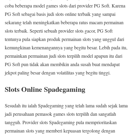
coba beberapa model games slots dari provider PG Soft. Karena
PG Soft sebagai basis judi slots online terbaik yang sampai
sekarang telah meningkatkan beberapa ratus macam permainan
slots terbaik. Seperti sebuah provider slots gacor, PG Soft
tentunya pula siapkan produk permainan slots yang unggul dari
kemungkinan kemenangannya yang begitu besar. Lebih pada itu,
permainkan permainan judi slots terpilih model apapun itu dari
PG Soft pun tidak akan membikin anda susah buat mendapat
jekpot paling besar dengan volatilitas yang begitu tinggi.
Slots Online Spadegaming
Sesudah itu ialah Spadegaming yang telah lama sudah sejak lama
jadi perusahaan pemasok games slots terpilih dan sangatlah
tangguh. Provider slots Spadegaming pula memprioritaskan
permainan slots yang memberi kepuasan tergolong dengan