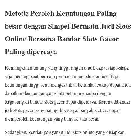
Metode Peroleh Keuntungan Paling
besar dengan Simpel Bermain Judi Slots
Online Bersama Bandar Slots Gacor
Paling dipercaya
Kemungkinan untung yang tinggi ringan untuk dapat siapa-siapa
saja menangi saat bermain permainan judi slots online. Tapi,
keuntungan tinggi serta mengesankan belumlah cukup dapat anda
dapatkan dengan gampang bila belum mencoba dengan
tergabung di bandar slots gacor dapat dipercaya. Karena dibandar
judi slots gacor yang paling dipercaya, banyak slotters dapat
memperoleh keuntungan yang banyak atau besar.
Sedangkan, kendati pelayanan judi slots online yang disiapkan