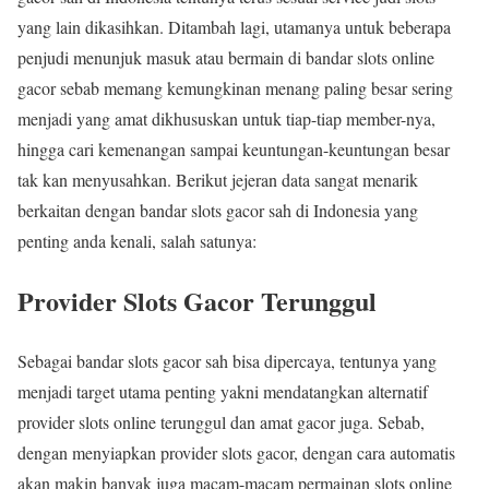
yang lain dikasihkan. Ditambah lagi, utamanya untuk beberapa
penjudi menunjuk masuk atau bermain di bandar slots online
gacor sebab memang kemungkinan menang paling besar sering
menjadi yang amat dikhususkan untuk tiap-tiap member-nya,
hingga cari kemenangan sampai keuntungan-keuntungan besar
tak kan menyusahkan. Berikut jejeran data sangat menarik
berkaitan dengan bandar slots gacor sah di Indonesia yang
penting anda kenali, salah satunya:
Provider Slots Gacor Terunggul
Sebagai bandar slots gacor sah bisa dipercaya, tentunya yang
menjadi target utama penting yakni mendatangkan alternatif
provider slots online terunggul dan amat gacor juga. Sebab,
dengan menyiapkan provider slots gacor, dengan cara automatis
akan makin banyak juga macam-macam permainan slots online