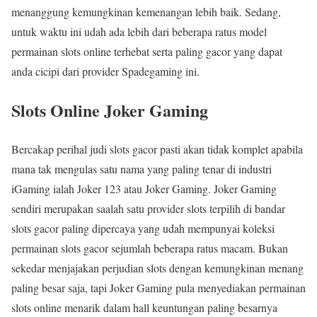
menanggung kemungkinan kemenangan lebih baik. Sedang,
untuk waktu ini udah ada lebih dari beberapa ratus model
permainan slots online terhebat serta paling gacor yang dapat
anda cicipi dari provider Spadegaming ini.
Slots Online Joker Gaming
Bercakap perihal judi slots gacor pasti akan tidak komplet apabila
mana tak mengulas satu nama yang paling tenar di industri
iGaming ialah Joker 123 atau Joker Gaming. Joker Gaming
sendiri merupakan saalah satu provider slots terpilih di bandar
slots gacor paling dipercaya yang udah mempunyai koleksi
permainan slots gacor sejumlah beberapa ratus macam. Bukan
sekedar menjajakan perjudian slots dengan kemungkinan menang
paling besar saja, tapi Joker Gaming pula menyediakan permainan
slots online menarik dalam hall keuntungan paling besarnya