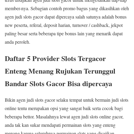
member-nya. Sebagian contoh promo bagus yang dikasihkan oleh
agen judi slots gacor dapat dipercaya salah satunya adalah bonus
new peserta, referal, deposit harian, turnover / cashback, jekpot
paling besar serta beberapa tipe bonus lain yang menarik dapat
anda peroleh.
Daftar 5 Provider Slots Tergacor
Enteng Menang Rujukan Terunggul
Bandar Slots Gacor Bisa dipercaya
Bikin agen judi slots gacor selaku tempat untuk bermain judi slots
online tentu merupakan opsi yang sangat baik serta cocok bagi
beberapa bettor. Masalahnya lewat agen judi slots online gacor,
anda tak kan sukar mendapati permainan slots yang enteng
menang karena seluruhnya permainan slots yang disajikan