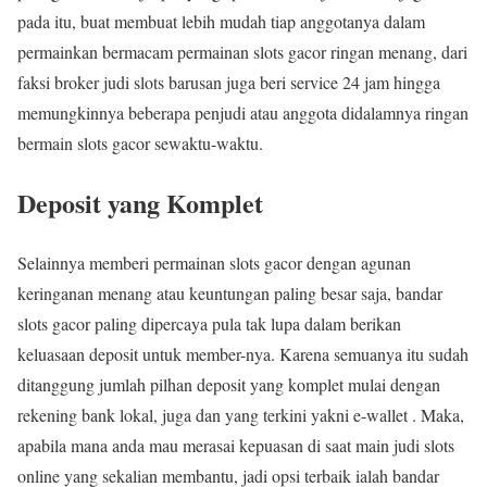
pada itu, buat membuat lebih mudah tiap anggotanya dalam
permainkan bermacam permainan slots gacor ringan menang, dari
faksi broker judi slots barusan juga beri service 24 jam hingga
memungkinnya beberapa penjudi atau anggota didalamnya ringan
bermain slots gacor sewaktu-waktu.
Deposit yang Komplet
Selainnya memberi permainan slots gacor dengan agunan
keringanan menang atau keuntungan paling besar saja, bandar
slots gacor paling dipercaya pula tak lupa dalam berikan
keluasaan deposit untuk member-nya. Karena semuanya itu sudah
ditanggung jumlah pilhan deposit yang komplet mulai dengan
rekening bank lokal, juga dan yang terkini yakni e-wallet . Maka,
apabila mana anda mau merasai kepuasan di saat main judi slots
online yang sekalian membantu, jadi opsi terbaik ialah bandar