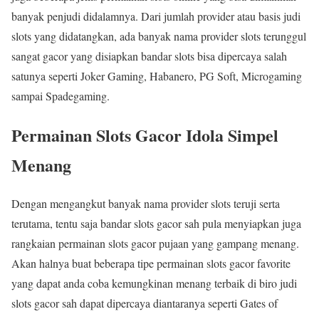
banyak penjudi didalamnya. Dari jumlah provider atau basis judi
slots yang didatangkan, ada banyak nama provider slots terunggul
sangat gacor yang disiapkan bandar slots bisa dipercaya salah
satunya seperti Joker Gaming, Habanero, PG Soft, Microgaming
sampai Spadegaming.
Permainan Slots Gacor Idola Simpel
Menang
Dengan mengangkut banyak nama provider slots teruji serta
terutama, tentu saja bandar slots gacor sah pula menyiapkan juga
rangkaian permainan slots gacor pujaan yang gampang menang.
Akan halnya buat beberapa tipe permainan slots gacor favorite
yang dapat anda coba kemungkinan menang terbaik di biro judi
slots gacor sah dapat dipercaya diantaranya seperti Gates of