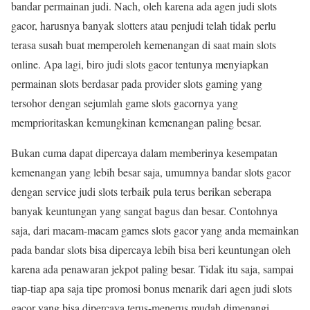
bandar permainan judi. Nach, oleh karena ada agen judi slots
gacor, harusnya banyak slotters atau penjudi telah tidak perlu
terasa susah buat memperoleh kemenangan di saat main slots
online. Apa lagi, biro judi slots gacor tentunya menyiapkan
permainan slots berdasar pada provider slots gaming yang
tersohor dengan sejumlah game slots gacornya yang
memprioritaskan kemungkinan kemenangan paling besar.
Bukan cuma dapat dipercaya dalam memberinya kesempatan
kemenangan yang lebih besar saja, umumnya bandar slots gacor
dengan service judi slots terbaik pula terus berikan seberapa
banyak keuntungan yang sangat bagus dan besar. Contohnya
saja, dari macam-macam games slots gacor yang anda memainkan
pada bandar slots bisa dipercaya lebih bisa beri keuntungan oleh
karena ada penawaran jekpot paling besar. Tidak itu saja, sampai
tiap-tiap apa saja tipe promosi bonus menarik dari agen judi slots
gacor yang bisa dipercaya terus-menerus mudah dimenangi