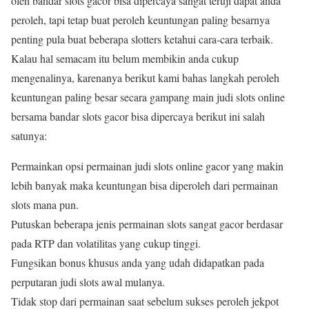
oleh bandar slots gacor bisa dipercaya sangat teruji dapat anda
peroleh, tapi tetap buat peroleh keuntungan paling besarnya
penting pula buat beberapa slotters ketahui cara-cara terbaik.
Kalau hal semacam itu belum membikin anda cukup
mengenalinya, karenanya berikut kami bahas langkah peroleh
keuntungan paling besar secara gampang main judi slots online
bersama bandar slots gacor bisa dipercaya berikut ini salah
satunya:
Permainkan opsi permainan judi slots online gacor yang makin
lebih banyak maka keuntungan bisa diperoleh dari permainan
slots mana pun.
Putuskan beberapa jenis permainan slots sangat gacor berdasar
pada RTP dan volatilitas yang cukup tinggi.
Fungsikan bonus khusus anda yang udah didapatkan pada
perputaran judi slots awal mulanya.
Tidak stop dari permainan saat sebelum sukses peroleh jekpot