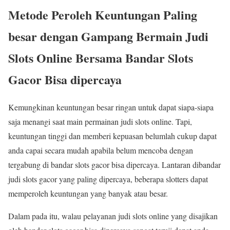
Metode Peroleh Keuntungan Paling
besar dengan Gampang Bermain Judi
Slots Online Bersama Bandar Slots
Gacor Bisa dipercaya
Kemungkinan keuntungan besar ringan untuk dapat siapa-siapa
saja menangi saat main permainan judi slots online. Tapi,
keuntungan tinggi dan memberi kepuasan belumlah cukup dapat
anda capai secara mudah apabila belum mencoba dengan
tergabung di bandar slots gacor bisa dipercaya. Lantaran dibandar
judi slots gacor yang paling dipercaya, beberapa slotters dapat
memperoleh keuntungan yang banyak atau besar.
Dalam pada itu, walau pelayanan judi slots online yang disajikan