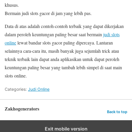
khusus.
Bermain judi slots gacor di jam yang lebih pas.
Data di atas adalah contoh-contoh terbaik yang dapat dikerjakan
dalam peroleh keuntungan paling besar saat bermain
judi slots
online
lewat bandar slots gacor paling dipercaya. Lantaran
selainnya cara-cara itu, masih banyak juga sejumlah trick atau
teknik terbaik lain dapat anda aplikasikan untuk dapat peroleh
keuntungan paling besar yang tambah lebih simpel di saat main
slots online.
Categories:
Judi Online
Zakhogenerators
Back to top
Exit mobile version