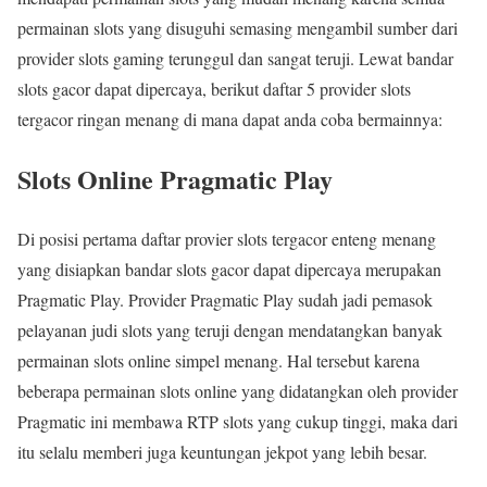
permainan slots yang disuguhi semasing mengambil sumber dari
provider slots gaming terunggul dan sangat teruji. Lewat bandar
slots gacor dapat dipercaya, berikut daftar 5 provider slots
tergacor ringan menang di mana dapat anda coba bermainnya:
Slots Online Pragmatic Play
Di posisi pertama daftar provier slots tergacor enteng menang
yang disiapkan bandar slots gacor dapat dipercaya merupakan
Pragmatic Play. Provider Pragmatic Play sudah jadi pemasok
pelayanan judi slots yang teruji dengan mendatangkan banyak
permainan slots online simpel menang. Hal tersebut karena
beberapa permainan slots online yang didatangkan oleh provider
Pragmatic ini membawa RTP slots yang cukup tinggi, maka dari
itu selalu memberi juga keuntungan jekpot yang lebih besar.