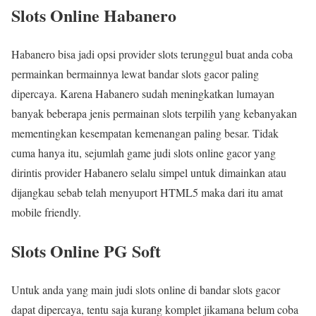
Slots Online Habanero
Habanero bisa jadi opsi provider slots terunggul buat anda coba
permainkan bermainnya lewat bandar slots gacor paling
dipercaya. Karena Habanero sudah meningkatkan lumayan
banyak beberapa jenis permainan slots terpilih yang kebanyakan
mementingkan kesempatan kemenangan paling besar. Tidak
cuma hanya itu, sejumlah game judi slots online gacor yang
dirintis provider Habanero selalu simpel untuk dimainkan atau
dijangkau sebab telah menyuport HTML5 maka dari itu amat
mobile friendly.
Slots Online PG Soft
Untuk anda yang main judi slots online di bandar slots gacor
dapat dipercaya, tentu saja kurang komplet jikamana belum coba