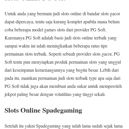
Untuk anda yang bermain judi slots online di bandar slots gacor
dapat dipercaya, tentu saja kurang komplet apabila mana belum
coba beberapa model games slots dari provider PG Soft.
Karenanya PG Soft adalah basis judi slots online terbaik yang
sampai waktu ini udah meningkatkan beberapa ratus tipe
permainan slots terbaik. Seperti sebuah provider slots gacor, PG
Soft tentu pun menyiapkan produk permainan slots yang unggul
dari kesempatan kemenangannya yang begitu besar. Lebih dari
pada itu, mainkan permainan judi slots terbaik type apa saja dari
PG Soft tidak juga akan membuat anda sukar untuk memperoleh
jekpot paling besar dengan volatilitas yang tinggi sekali.
Slots Online Spadegaming
Setelah itu yakni Spadegaming yang udah lama sudah sejak lama