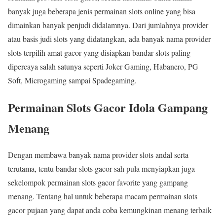
banyak juga beberapa jenis permainan slots online yang bisa
dimainkan banyak penjudi didalamnya. Dari jumlahnya provider
atau basis judi slots yang didatangkan, ada banyak nama provider
slots terpilih amat gacor yang disiapkan bandar slots paling
dipercaya salah satunya seperti Joker Gaming, Habanero, PG
Soft, Microgaming sampai Spadegaming.
Permainan Slots Gacor Idola Gampang
Menang
Dengan membawa banyak nama provider slots andal serta
terutama, tentu bandar slots gacor sah pula menyiapkan juga
sekelompok permainan slots gacor favorite yang gampang
menang. Tentang hal untuk beberapa macam permainan slots
gacor pujaan yang dapat anda coba kemungkinan menang terbaik