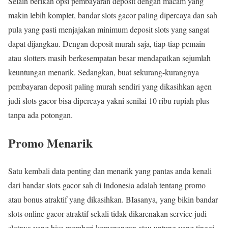
Selain berikan opsi pembayaran deposit dengan macam yang
makin lebih komplet, bandar slots gacor paling dipercaya dan sah
pula yang pasti menjajakan minimum deposit slots yang sangat
dapat dijangkau. Dengan deposit murah saja, tiap-tiap pemain
atau slotters masih berkesempatan besar mendapatkan sejumlah
keuntungan menarik. Sedangkan, buat sekurang-kurangnya
pembayaran deposit paling murah sendiri yang dikasihkan agen
judi slots gacor bisa dipercaya yakni senilai 10 ribu rupiah plus
tanpa ada potongan.
Promo Menarik
Satu kembali data penting dan menarik yang pantas anda kenali
dari bandar slots gacor sah di Indonesia adalah tentang promo
atau bonus atraktif yang dikasihkan. BIasanya, yang bikin bandar
slots online gacor atraktif sekali tidak dikarenakan service judi
slotnya yang bisa memberi kemenangan atau untung yang tinggi