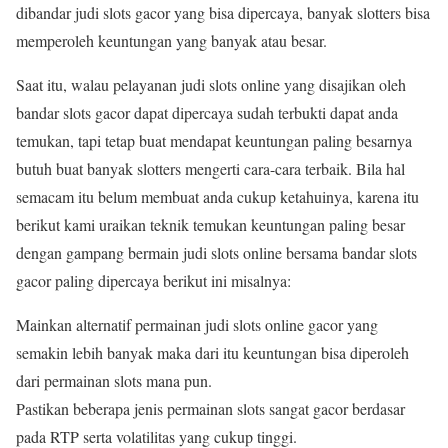
dibandar judi slots gacor yang bisa dipercaya, banyak slotters bisa
memperoleh keuntungan yang banyak atau besar.
Saat itu, walau pelayanan judi slots online yang disajikan oleh
bandar slots gacor dapat dipercaya sudah terbukti dapat anda
temukan, tapi tetap buat mendapat keuntungan paling besarnya
butuh buat banyak slotters mengerti cara-cara terbaik. Bila hal
semacam itu belum membuat anda cukup ketahuinya, karena itu
berikut kami uraikan teknik temukan keuntungan paling besar
dengan gampang bermain judi slots online bersama bandar slots
gacor paling dipercaya berikut ini misalnya:
Mainkan alternatif permainan judi slots online gacor yang
semakin lebih banyak maka dari itu keuntungan bisa diperoleh
dari permainan slots mana pun.
Pastikan beberapa jenis permainan slots sangat gacor berdasar
pada RTP serta volatilitas yang cukup tinggi.