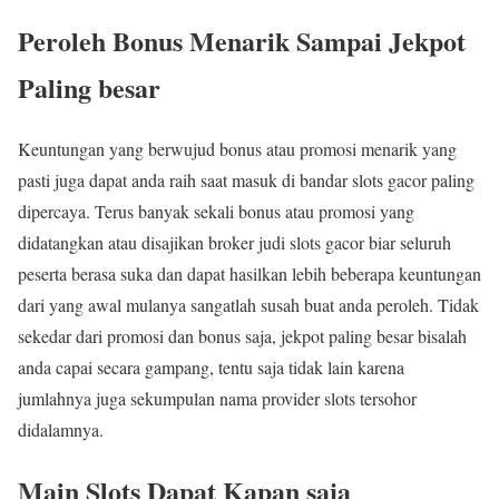
Peroleh Bonus Menarik Sampai Jekpot
Paling besar
Keuntungan yang berwujud bonus atau promosi menarik yang
pasti juga dapat anda raih saat masuk di bandar slots gacor paling
dipercaya. Terus banyak sekali bonus atau promosi yang
didatangkan atau disajikan broker judi slots gacor biar seluruh
peserta berasa suka dan dapat hasilkan lebih beberapa keuntungan
dari yang awal mulanya sangatlah susah buat anda peroleh. Tidak
sekedar dari promosi dan bonus saja, jekpot paling besar bisalah
anda capai secara gampang, tentu saja tidak lain karena
jumlahnya juga sekumpulan nama provider slots tersohor
didalamnya.
Main Slots Dapat Kapan saja