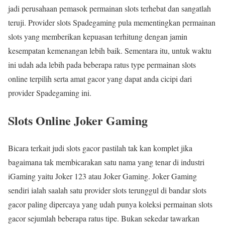
jadi perusahaan pemasok permainan slots terhebat dan sangatlah
teruji. Provider slots Spadegaming pula mementingkan permainan
slots yang memberikan kepuasan terhitung dengan jamin
kesempatan kemenangan lebih baik. Sementara itu, untuk waktu
ini udah ada lebih pada beberapa ratus type permainan slots
online terpilih serta amat gacor yang dapat anda cicipi dari
provider Spadegaming ini.
Slots Online Joker Gaming
Bicara terkait judi slots gacor pastilah tak kan komplet jika
bagaimana tak membicarakan satu nama yang tenar di industri
iGaming yaitu Joker 123 atau Joker Gaming. Joker Gaming
sendiri ialah saalah satu provider slots terunggul di bandar slots
gacor paling dipercaya yang udah punya koleksi permainan slots
gacor sejumlah beberapa ratus tipe. Bukan sekedar tawarkan