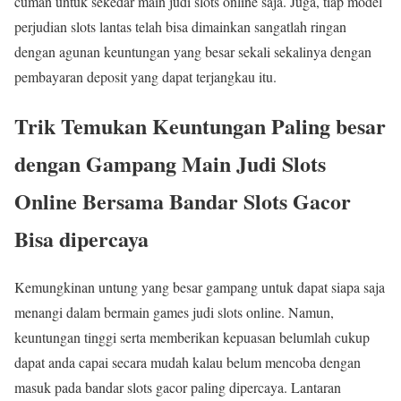
cuman untuk sekedar main judi slots online saja. Juga, tiap model
perjudian slots lantas telah bisa dimainkan sangatlah ringan
dengan agunan keuntungan yang besar sekali sekalinya dengan
pembayaran deposit yang dapat terjangkau itu.
Trik Temukan Keuntungan Paling besar
dengan Gampang Main Judi Slots
Online Bersama Bandar Slots Gacor
Bisa dipercaya
Kemungkinan untung yang besar gampang untuk dapat siapa saja
menangi dalam bermain games judi slots online. Namun,
keuntungan tinggi serta memberikan kepuasan belumlah cukup
dapat anda capai secara mudah kalau belum mencoba dengan
masuk pada bandar slots gacor paling dipercaya. Lantaran