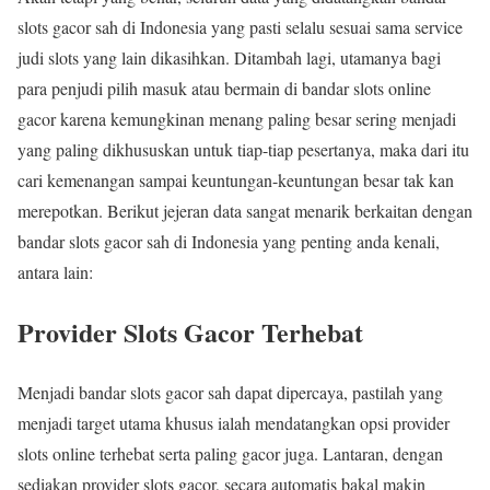
slots gacor sah di Indonesia yang pasti selalu sesuai sama service
judi slots yang lain dikasihkan. Ditambah lagi, utamanya bagi
para penjudi pilih masuk atau bermain di bandar slots online
gacor karena kemungkinan menang paling besar sering menjadi
yang paling dikhususkan untuk tiap-tiap pesertanya, maka dari itu
cari kemenangan sampai keuntungan-keuntungan besar tak kan
merepotkan. Berikut jejeran data sangat menarik berkaitan dengan
bandar slots gacor sah di Indonesia yang penting anda kenali,
antara lain:
Provider Slots Gacor Terhebat
Menjadi bandar slots gacor sah dapat dipercaya, pastilah yang
menjadi target utama khusus ialah mendatangkan opsi provider
slots online terhebat serta paling gacor juga. Lantaran, dengan
sediakan provider slots gacor, secara automatis bakal makin