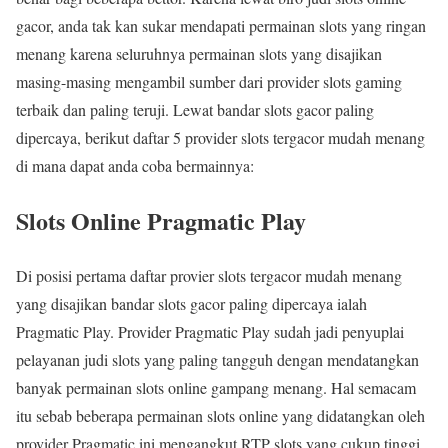
gacor, anda tak kan sukar mendapati permainan slots yang ringan
menang karena seluruhnya permainan slots yang disajikan
masing-masing mengambil sumber dari provider slots gaming
terbaik dan paling teruji. Lewat bandar slots gacor paling
dipercaya, berikut daftar 5 provider slots tergacor mudah menang
di mana dapat anda coba bermainnya:
Slots Online Pragmatic Play
Di posisi pertama daftar provier slots tergacor mudah menang
yang disajikan bandar slots gacor paling dipercaya ialah
Pragmatic Play. Provider Pragmatic Play sudah jadi penyuplai
pelayanan judi slots yang paling tangguh dengan mendatangkan
banyak permainan slots online gampang menang. Hal semacam
itu sebab beberapa permainan slots online yang didatangkan oleh
provider Pragmatic ini mengangkut RTP slots yang cukup tinggi,