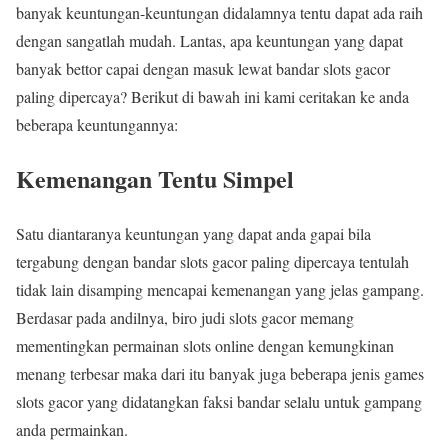
banyak keuntungan-keuntungan didalamnya tentu dapat ada raih
dengan sangatlah mudah. Lantas, apa keuntungan yang dapat
banyak bettor capai dengan masuk lewat bandar slots gacor
paling dipercaya? Berikut di bawah ini kami ceritakan ke anda
beberapa keuntungannya:
Kemenangan Tentu Simpel
Satu diantaranya keuntungan yang dapat anda gapai bila
tergabung dengan bandar slots gacor paling dipercaya tentulah
tidak lain disamping mencapai kemenangan yang jelas gampang.
Berdasar pada andilnya, biro judi slots gacor memang
mementingkan permainan slots online dengan kemungkinan
menang terbesar maka dari itu banyak juga beberapa jenis games
slots gacor yang didatangkan faksi bandar selalu untuk gampang
anda permainkan.