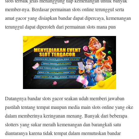
slots terbaik jelas menanggung tiap kemenangan untuk banyak
member-nya. Berdasar permainan slots online terunggul serta
amat gacor yang disiapkan bandar dapat dipercaya, kemenangan
terunggul dapat diperoleh dari permainan slots mana pun
Datangnya bandar slots gacor seakan udah memberi jawaban
pastilah tentang tempat maupun media main slots online yang oke
dalam memberinya keringanan menang. Banyak dari beberapa
slotters yang sukar meraih kemenangan dan barangkali satu
diantaranya karena tidak tempat dalam memutuskan bandar