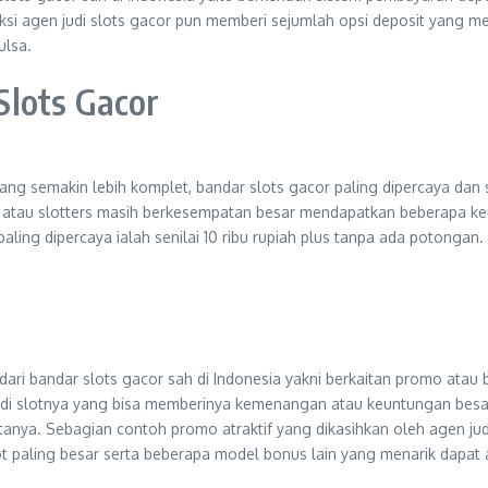
aksi agen judi slots gacor pun memberi sejumlah opsi deposit yang m
ulsa.
Slots Gacor
 semakin lebih komplet, bandar slots gacor paling dipercaya dan sa
in atau slotters masih berkesempatan besar mendapatkan beberapa k
paling dipercaya ialah senilai 10 ribu rupiah plus tanpa ada potongan.
dari bandar slots gacor sah di Indonesia yakni berkaitan promo atau 
 judi slotnya yang bisa memberinya kemenangan atau keuntungan besa
anya. Sebagian contoh promo atraktif yang dikasihkan oleh agen jud
kpot paling besar serta beberapa model bonus lain yang menarik dapat