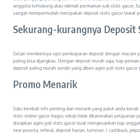
anggota terhubung atau nikmati permainan judi slots gacor, f
sangat mempermudah merupakan deposit slots gacor lewat p
Sekurang-kurangnya Deposit 
Selain memberinya opsi pembayaran deposit dengan macam yang
paling bisa dijangkau. Dengan deposit murah saja, tiap pema
deposit paling murah sendiri yang diberi agen judi slots gacor 
Promo Menarik
Satu kembali info penting dan menarik yang patut anda kenali 
slots online gacor bagus sekali tidak dikarenakan pelayanan
disiapkan agen judi slots gacor buat mengesankan tiap anggot
new peserta, referal, deposit harian, turnover / cashback, je