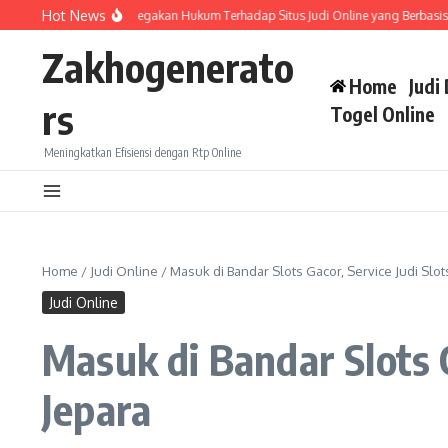
Skip to content
Hot News
ilik Tantangan Penegakan Hukum Terhadap Situs Judi Online yang Berbasis di Luar
Zakhogenerato
Home
Judi
rs
Togel Online
Meningkatkan Efisiensi dengan Rtp Online
Home
/
Judi Online
/
Masuk di Bandar Slots Gacor, Service Judi Sl
Judi Online
Masuk di Bandar Slots 
Jepara