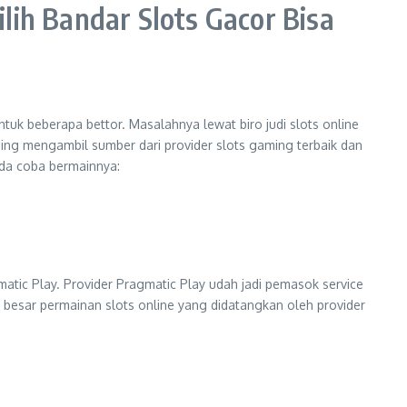
lih Bandar Slots Gacor Bisa
ntuk beberapa bettor. Masalahnya lewat biro judi slots online
ng mengambil sumber dari provider slots gaming terbaik dan
nda coba bermainnya:
atic Play. Provider Pragmatic Play udah jadi pemasok service
besar permainan slots online yang didatangkan oleh provider