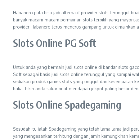
Habanero pula bisa jadi alternatif provider slots terunggul
banyak macam-macam permainan slots terpilih yang mayoritas
provider Habanero terus-menerus gampang untuk dimainkan at
Slots Online PG Soft
Untuk anda yang bermain judi slots online di bandar slots ga
Soft sebagai basis judi slots online terunggul yang sampai wa
sediakan produk games slots yang unggul dari kesempatan kem
bakal bikin anda sukar buat mendapati jekpot paling besar deng
Slots Online Spadegaming
Sesudah itu ialah Spadegaming yang telah lama lama jadi pe
yang mengesankan terhitung dengan jamin kemungkinan kemenan