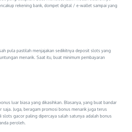
encakup rekening bank, dompet digital / e-wallet sampai yang
h pula pastilah menjajakan sedikitnya deposit slots yang
euntungan menarik. Saat itu, buat minimum pembayaran
bonus luar biasa yang dikasihkan. BIasanya, yang buat bandar
r saja. Juga, beragam promosi bonus menarik juga terus
i slots gacor paling dipercaya salah satunya adalah bonus
 anda peroleh.