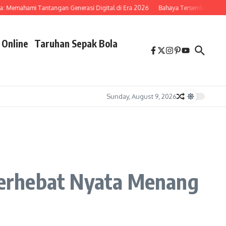
mahami Tantangan Generasi Digital di Era 2026
Bahaya Tersembunyi di Balik 
 Online
Taruhan Sepak Bola
Sunday, August 9, 2026
 Terhebat Nyata Menang