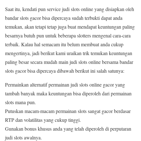
Saat itu, kendati pun service judi slots online yang disiapkan oleh
bandar slots gacor bisa dipercaya sudah terbukti dapat anda
temukan, akan tetapi tetap juga buat mendapat keuntungan paling
besarnya butuh pun untuk beberapa slotters mengenal cara-cara
terbaik. Kalau hal semacam itu belum membuat anda cukup
mengertinya, jadi berikut kami uraikan trik temukan keuntungan
paling besar secara mudah main judi slots online bersama bandar
slots gacor bisa dipercaya dibawah berikut ini salah satunya:
Permainkan alternatif permainan judi slots online gacor yang
tambah banyak maka keuntungan bisa diperoleh dari permainan
slots mana pun.
Putuskan macam-macam permainan slots sangat gacor berdasar
RTP dan volatilitas yang cukup tinggi.
Gunakan bonus khusus anda yang telah diperoleh di perputaran
judi slots awalnya.