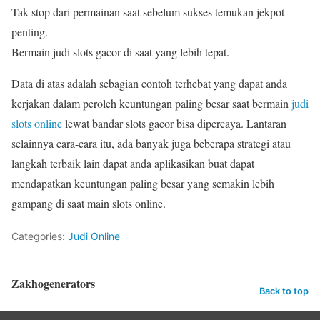
Tak stop dari permainan saat sebelum sukses temukan jekpot
penting.
Bermain judi slots gacor di saat yang lebih tepat.
Data di atas adalah sebagian contoh terhebat yang dapat anda
kerjakan dalam peroleh keuntungan paling besar saat bermain
judi
slots online
lewat bandar slots gacor bisa dipercaya. Lantaran
selainnya cara-cara itu, ada banyak juga beberapa strategi atau
langkah terbaik lain dapat anda aplikasikan buat dapat
mendapatkan keuntungan paling besar yang semakin lebih
gampang di saat main slots online.
Categories:
Judi Online
Zakhogenerators
Back to top