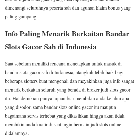
dimenangi seluruhnya peserta sah dan agunan klaim bonus yang
paling gampang.
Info Paling Menarik Berkaitan Bandar
Slots Gacor Sah di Indonesia
Saat sebelum memiliki rencana menetapkan untuk masuk di
bandar slots gacor sah di Indonesia, alangkah lebih baik bagi
beberapa slotters buat mengenali dan meyakinkan juga info sangat
menarik berkaitan seluruh yang berada di broker judi slots gacor
itu. Hal demikian punya tujuan biar membikin anda ketahui apa
yang disodori sama bandar slots online gacor itu maupun
bagaimana servis terhebat yang dikasihkan hingga akan tidak
membikin anda kuatir di saat ingin bermain judi slots online
didalamnya.