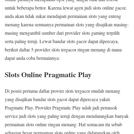
untuk beberapa bettor. Karena lewat agen judi slots online gacor,
anda akan tidak sukar mendapati permainan slots yang enteng
menang karena semuanya permainan slots yang disajikan masing-
masing mengambil sumber dari provider slots gaming terpilih
serta paling teruji. Lewat bandar slots gacor dapat dipercaya,
berikut daftar 5 provider slots tergacor ringan menang di mana
dapat anda coba bermainnya:
Slots Online Pragmatic Play
Di posisi pertama daftar provier slots tergacor mudah menang
yang disajikan bandar slots gacor dapat dipercaya yakni
Pragmatic Play. Provider Pragmatic Play udah jadi pemasok
service judi slots yang paling teruji dengan mendatangkan banyak
permainan slots online ringan menang. Hal semacam itu sebab
sebagian besar permainan slots online yang didatangkan oleh