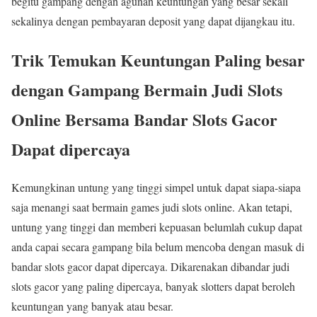
begitu gampang dengan agunan keuntungan yang besar sekali
sekalinya dengan pembayaran deposit yang dapat dijangkau itu.
Trik Temukan Keuntungan Paling besar
dengan Gampang Bermain Judi Slots
Online Bersama Bandar Slots Gacor
Dapat dipercaya
Kemungkinan untung yang tinggi simpel untuk dapat siapa-siapa
saja menangi saat bermain games judi slots online. Akan tetapi,
untung yang tinggi dan memberi kepuasan belumlah cukup dapat
anda capai secara gampang bila belum mencoba dengan masuk di
bandar slots gacor dapat dipercaya. Dikarenakan dibandar judi
slots gacor yang paling dipercaya, banyak slotters dapat beroleh
keuntungan yang banyak atau besar.