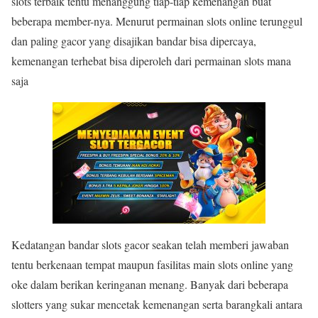
slots terbaik tentu menanggung tiap-tiap kemenangan buat
beberapa member-nya. Menurut permainan slots online terunggul
dan paling gacor yang disajikan bandar bisa dipercaya,
kemenangan terhebat bisa diperoleh dari permainan slots mana
saja
Kedatangan bandar slots gacor seakan telah memberi jawaban
tentu berkenaan tempat maupun fasilitas main slots online yang
oke dalam berikan keringanan menang. Banyak dari beberapa
slotters yang sukar mencetak kemenangan serta barangkali antara