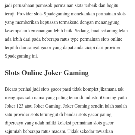
jadi perusahaan pemasok permainan slots terbaik dan begitu
teruji. Provider slots Spadegaming menekankan permainan slots
yang memberikan kepuasan termaksud dengan menanggung
kesempatan kemenangan lebih baik. Sedang, buat sekarang telah
ada lebih dari pada beberapa ratus type permainan slots online
terpilih dan sangat gacor yang dapat anda cicipi dari provider
Spadegaming ini.
Slots Online Joker Gaming
Bicara perihal judi slots gacor pasti tidak komplet jikamana tak
mengupas satu nama yang paling tenar di industri iGaming yaitu
Joker 123 atau Joker Gaming. Joker Gaming sendiri ialah saalah
satu provider slots terunggul di bandar slots gacor paling
dipercaya yang udah miliki koleksi permainan slots gacor
sejumlah beberapa ratus macam. Tidak sekedar tawarkan