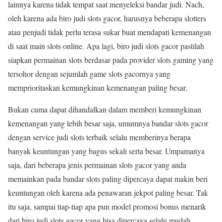
lainnya karena tidak tempat saat menyeleksi bandar judi. Nach,
oleh karena ada biro judi slots gacor, harusnya beberapa slotters
atau penjudi tidak perlu terasa sukar buat mendapati kemenangan
di saat main slots online. Apa lagi, biro judi slots gacor pastilah
siapkan permainan slots berdasar pada provider slots gaming yang
tersohor dengan sejumlah game slots gacornya yang
memprioritaskan kemungkinan kemenangan paling besar.
Bukan cuma dapat dihandalkan dalam memberi kemungkinan
kemenangan yang lebih besar saja, umumnya bandar slots gacor
dengan service judi slots terbaik selalu memberinya berapa
banyak keuntungan yang bagus sekali serta besar. Umpamanya
saja, dari beberapa jenis permainan slots gacor yang anda
memainkan pada bandar slots paling dipercaya dapat makin beri
keuntungan oleh karena ada penawaran jekpot paling besar. Tak
itu saja, sampai tiap-tiap apa pun model promosi bonus menarik
dari biro judi slots gacor yang bisa dipercaya selalu mudah