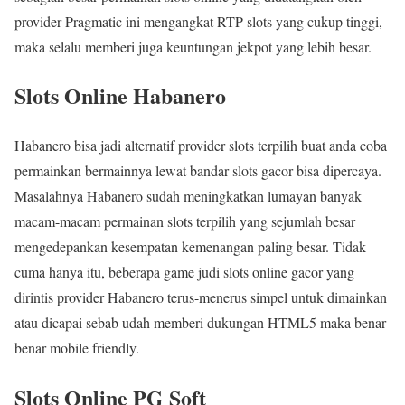
provider Pragmatic ini mengangkat RTP slots yang cukup tinggi,
maka selalu memberi juga keuntungan jekpot yang lebih besar.
Slots Online Habanero
Habanero bisa jadi alternatif provider slots terpilih buat anda coba
permainkan bermainnya lewat bandar slots gacor bisa dipercaya.
Masalahnya Habanero sudah meningkatkan lumayan banyak
macam-macam permainan slots terpilih yang sejumlah besar
mengedepankan kesempatan kemenangan paling besar. Tidak
cuma hanya itu, beberapa game judi slots online gacor yang
dirintis provider Habanero terus-menerus simpel untuk dimainkan
atau dicapai sebab udah memberi dukungan HTML5 maka benar-
benar mobile friendly.
Slots Online PG Soft