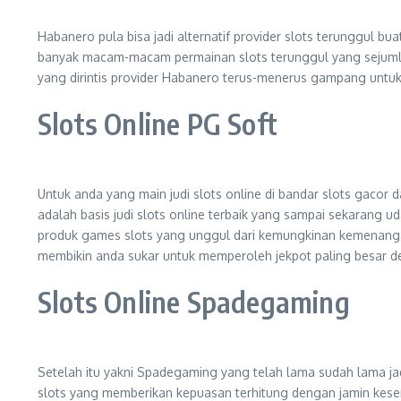
Habanero pula bisa jadi alternatif provider slots terunggul
banyak macam-macam permainan slots terunggul yang sejumlah
yang dirintis provider Habanero terus-menerus gampang untu
Slots Online PG Soft
Untuk anda yang main judi slots online di bandar slots gacor
adalah basis judi slots online terbaik yang sampai sekarang u
produk games slots yang unggul dari kemungkinan kemenanganny
membikin anda sukar untuk memperoleh jekpot paling besar deng
Slots Online Spadegaming
Setelah itu yakni Spadegaming yang telah lama sudah lama ja
slots yang memberikan kepuasan terhitung dengan jamin kesemp