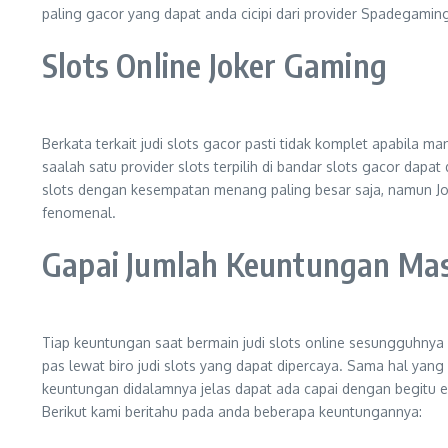
paling gacor yang dapat anda cicipi dari provider Spadegaming 
Slots Online Joker Gaming
Berkata terkait judi slots gacor pasti tidak komplet apabila m
saalah satu provider slots terpilih di bandar slots gacor da
slots dengan kesempatan menang paling besar saja, namun Jo
fenomenal.
Gapai Jumlah Keuntungan Masu
Tiap keuntungan saat bermain judi slots online sesungguhnya s
pas lewat biro judi slots yang dapat dipercaya. Sama hal yan
keuntungan didalamnya jelas dapat ada capai dengan begitu e
Berikut kami beritahu pada anda beberapa keuntungannya: