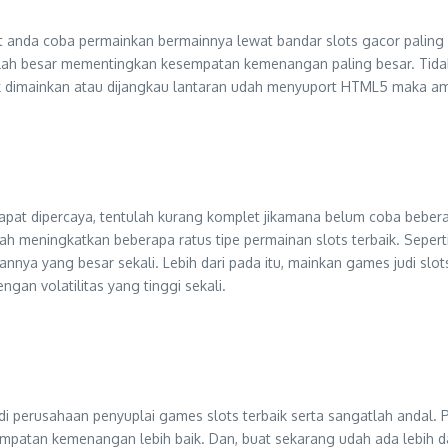
 buat anda coba permainkan bermainnya lewat bandar slots gacor pal
 besar mementingkan kesempatan kemenangan paling besar. Tidak se
k dimainkan atau dijangkau lantaran udah menyuport HTML5 maka ama
 dapat dipercaya, tentulah kurang komplet jikamana belum coba bebe
dah meningkatkan beberapa ratus tipe permainan slots terbaik. Sepert
a yang besar sekali. Lebih dari pada itu, mainkan games judi slots 
an volatilitas yang tinggi sekali.
di perusahaan penyuplai games slots terbaik serta sangatlah andal
atan kemenangan lebih baik. Dan, buat sekarang udah ada lebih dari 