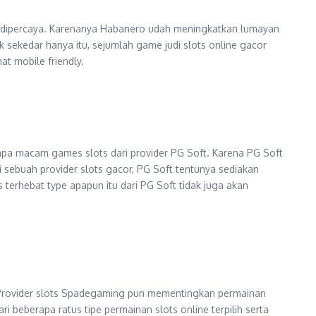
ing dipercaya. Karenanya Habanero udah meningkatkan lumayan
kedar hanya itu, sejumlah game judi slots online gacor
t mobile friendly.
rapa macam games slots dari provider PG Soft. Karena PG Soft
i sebuah provider slots gacor, PG Soft tentunya sediakan
terhebat type apapun itu dari PG Soft tidak juga akan
. Provider slots Spadegaming pun mementingkan permainan
beberapa ratus tipe permainan slots online terpilih serta