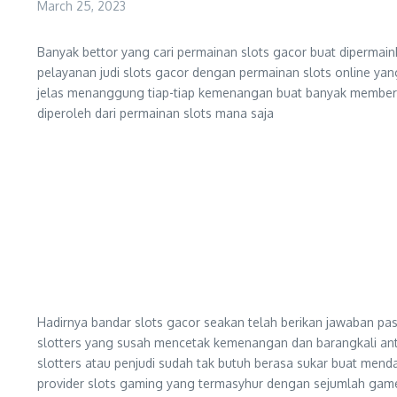
March 25, 2023
Banyak bettor yang cari permainan slots gacor buat dipermai
pelayanan judi slots gacor dengan permainan slots online yang
jelas menanggung tiap-tiap kemenangan buat banyak member-ny
diperoleh dari permainan slots mana saja
Hadirnya bandar slots gacor seakan telah berikan jawaban p
slotters yang susah mencetak kemenangan dan barangkali antar
slotters atau penjudi sudah tak butuh berasa sukar buat mend
provider slots gaming yang termasyhur dengan sejumlah ga