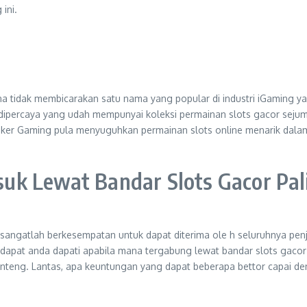
ini.
ana tidak membicarakan satu nama yang popular di industri iGaming yai
pat dipercaya yang udah mempunyai koleksi permainan slots gacor seju
ker Gaming pula menyuguhkan permainan slots online menarik dalam 
k Lewat Bandar Slots Gacor Pal
angatlah berkesempatan untuk dapat diterima ole h seluruhnya penjudi
g dapat anda dapati apabila mana tergabung lewat bandar slots gacor
nteng. Lantas, apa keuntungan yang dapat beberapa bettor capai de