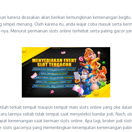
nkan karena dirasakan akan berikan kemungkinan kemenangan begitu 
 simpel menang. Oleh karena itu, anda wajar coba masuk serta bermain
a. Menurut permainan slots online terhebat serta paling gacor yan
astilah terkait tempat maupun tempat main slots online yang oke d
a lainnya sebab tidak tempat saat menyeleksi bandar judi. Nach, ole
apat kemenangan saat bermain slots online. Apa lagi, broker judi slo
me slots gacornya yang mementingkan kesempatan kemenangan palin