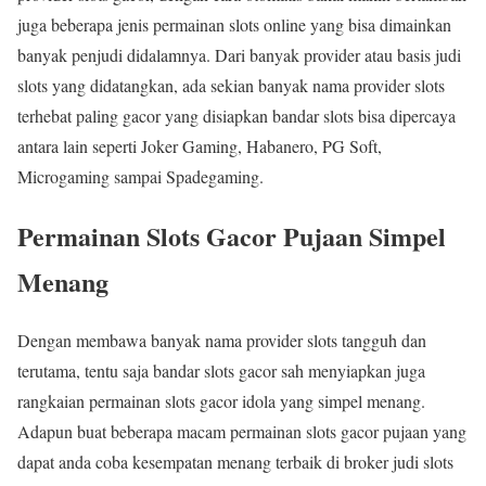
juga beberapa jenis permainan slots online yang bisa dimainkan
banyak penjudi didalamnya. Dari banyak provider atau basis judi
slots yang didatangkan, ada sekian banyak nama provider slots
terhebat paling gacor yang disiapkan bandar slots bisa dipercaya
antara lain seperti Joker Gaming, Habanero, PG Soft,
Microgaming sampai Spadegaming.
Permainan Slots Gacor Pujaan Simpel
Menang
Dengan membawa banyak nama provider slots tangguh dan
terutama, tentu saja bandar slots gacor sah menyiapkan juga
rangkaian permainan slots gacor idola yang simpel menang.
Adapun buat beberapa macam permainan slots gacor pujaan yang
dapat anda coba kesempatan menang terbaik di broker judi slots