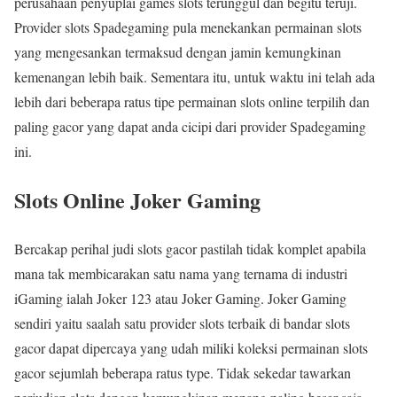
perusahaan penyuplai games slots terunggul dan begitu teruji.
Provider slots Spadegaming pula menekankan permainan slots
yang mengesankan termaksud dengan jamin kemungkinan
kemenangan lebih baik. Sementara itu, untuk waktu ini telah ada
lebih dari beberapa ratus tipe permainan slots online terpilih dan
paling gacor yang dapat anda cicipi dari provider Spadegaming
ini.
Slots Online Joker Gaming
Bercakap perihal judi slots gacor pastilah tidak komplet apabila
mana tak membicarakan satu nama yang ternama di industri
iGaming ialah Joker 123 atau Joker Gaming. Joker Gaming
sendiri yaitu saalah satu provider slots terbaik di bandar slots
gacor dapat dipercaya yang udah miliki koleksi permainan slots
gacor sejumlah beberapa ratus type. Tidak sekedar tawarkan