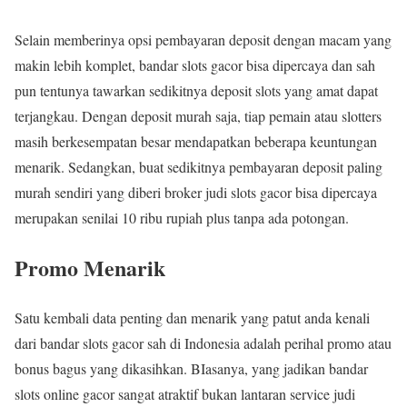
Selain memberinya opsi pembayaran deposit dengan macam yang
makin lebih komplet, bandar slots gacor bisa dipercaya dan sah
pun tentunya tawarkan sedikitnya deposit slots yang amat dapat
terjangkau. Dengan deposit murah saja, tiap pemain atau slotters
masih berkesempatan besar mendapatkan beberapa keuntungan
menarik. Sedangkan, buat sedikitnya pembayaran deposit paling
murah sendiri yang diberi broker judi slots gacor bisa dipercaya
merupakan senilai 10 ribu rupiah plus tanpa ada potongan.
Promo Menarik
Satu kembali data penting dan menarik yang patut anda kenali
dari bandar slots gacor sah di Indonesia adalah perihal promo atau
bonus bagus yang dikasihkan. BIasanya, yang jadikan bandar
slots online gacor sangat atraktif bukan lantaran service judi