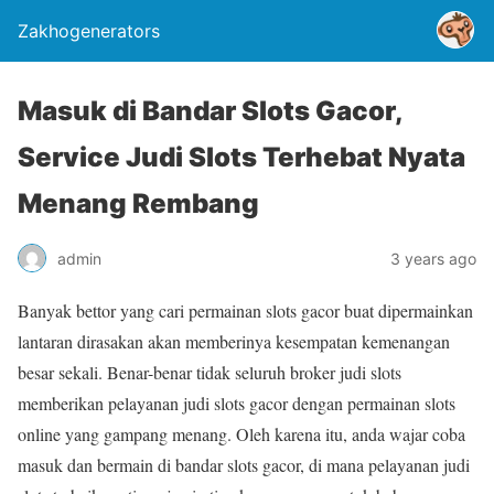
Zakhogenerators
Masuk di Bandar Slots Gacor,
Service Judi Slots Terhebat Nyata
Menang Rembang
admin
3 years ago
Banyak bettor yang cari permainan slots gacor buat dipermainkan
lantaran dirasakan akan memberinya kesempatan kemenangan
besar sekali. Benar-benar tidak seluruh broker judi slots
memberikan pelayanan judi slots gacor dengan permainan slots
online yang gampang menang. Oleh karena itu, anda wajar coba
masuk dan bermain di bandar slots gacor, di mana pelayanan judi