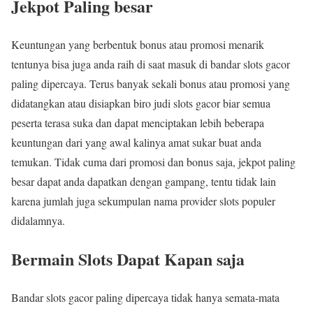
Jekpot Paling besar
Keuntungan yang berbentuk bonus atau promosi menarik
tentunya bisa juga anda raih di saat masuk di bandar slots gacor
paling dipercaya. Terus banyak sekali bonus atau promosi yang
didatangkan atau disiapkan biro judi slots gacor biar semua
peserta terasa suka dan dapat menciptakan lebih beberapa
keuntungan dari yang awal kalinya amat sukar buat anda
temukan. Tidak cuma dari promosi dan bonus saja, jekpot paling
besar dapat anda dapatkan dengan gampang, tentu tidak lain
karena jumlah juga sekumpulan nama provider slots populer
didalamnya.
Bermain Slots Dapat Kapan saja
Bandar slots gacor paling dipercaya tidak hanya semata-mata