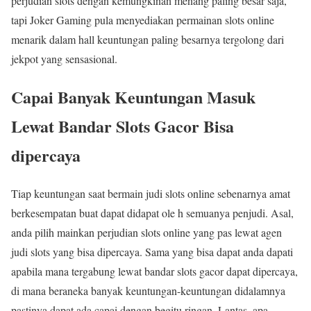
perjudian slots dengan kemungkinan menang paling besar saja,
tapi Joker Gaming pula menyediakan permainan slots online
menarik dalam hall keuntungan paling besarnya tergolong dari
jekpot yang sensasional.
Capai Banyak Keuntungan Masuk
Lewat Bandar Slots Gacor Bisa
dipercaya
Tiap keuntungan saat bermain judi slots online sebenarnya amat
berkesempatan buat dapat didapat ole h semuanya penjudi. Asal,
anda pilih mainkan perjudian slots online yang pas lewat agen
judi slots yang bisa dipercaya. Sama yang bisa dapat anda dapati
apabila mana tergabung lewat bandar slots gacor dapat dipercaya,
di mana beraneka banyak keuntungan-keuntungan didalamnya
pastinya dapat ada capai dengan begitu ringan. Lantas, apa