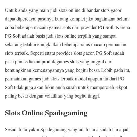
Untuk anda yang main judi slots online di bandar slots gacor
dapat dipercaya, pastinya kurang komplet jika bagaimana belum
coba beberapa macam games slots dari provider PG Soft. Karena
PG Soft adalah basis judi slots online terpilih yang sampai
sekarang telah meningkatkan beberapa ratus macam permainan
slots terbaik. Seperti suatu provider slots gacor, PG Soft sudah
pasti pun sediakan produk games slots yang unggul dari
kemungkinan kemenangannya yang begitu besar. Lebih pada itu,
permainkan games judi slots terbaik model apapun itu dari PG
Soft tidak juga akan bikin anda susah untuk memperoleh jekpot
paling besar dengan volatilitas yang begitu tinggi.
Slots Online Spadegaming
Sesudah itu yakni Spadegaming yang udah lama sudah lama jadi