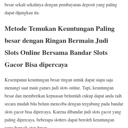
besar sekali sekalinya dengan pembayaran deposit yang paling
dapat dijangkau itu.
Metode Temukan Keuntungan Paling
besar dengan Ringan Bermain Judi
Slots Online Bersama Bandar Slots
Gacor Bisa dipercaya
Kesempatan keuntungan besar ringan untuk dapat siapa saja
menangi saat main games judi slots online. Tapi, keuntungan
besar dan memberikan kepuasan belumlah cukup dapat anda raih
secara mudah bila belum mencoba dengan tergabung pada bandar
slots gacor bisa dipercaya. Karena dibandar judi slots gacor yang
paling dipercaya, beberapa slotters dapat beroleh keuntungan
yang banyak atau besar.