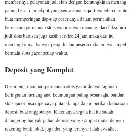
memberinya pelayanan judi slots dengan kemungkinan menang
paling besar dan jekpot yang sensasional saja. Juga lebih dari itu,
buat memperingan tiap-tiap pesertanya dalam permainkan
bermacam permainan slots gacor ringan menang, dari faksi biro
judi slots barusan juga kasih service 24 jam maka dari itu
memungkinnya banyak penjudi atau peserta didalamnya simpel
bermain slots gacor setiap waktu.
Deposit yang Komplet
Disamping memberi permainan slots gacor dengan agunan
keringanan menang atau keuntungan paling besar saja, bandar
slots gacor bisa dipercaya pula tak lupa dalam berikan keluasaan
deposit buat anggotanya. Karenanya segala hal itu sudah
ditanggung banyak pilhan deposit yang komplet mulai dengan
rekening bank lokal, juga dan yang teranyar ialah e-wallet .