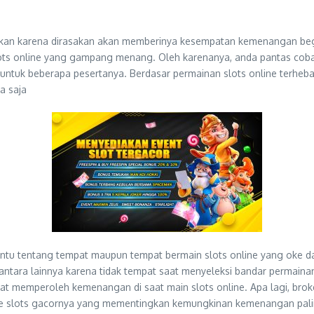
nkan karena dirasakan akan memberinya kesempatan kemenangan begit
ots online yang gampang menang. Oleh karenanya, anda pantas coba 
untuk beberapa pesertanya. Berdasar permainan slots online terheba
a saja
entu tentang tempat maupun tempat bermain slots online yang oke 
ara lainnya karena tidak tempat saat menyeleksi bandar permainan ju
uat memperoleh kemenangan di saat main slots online. Apa lagi, broke
me slots gacornya yang mementingkan kemungkinan kemenangan pali