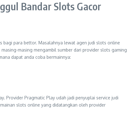
ggul Bandar Slots Gacor
as bagi para bettor. Masalahnya lewat agen judi slots online
n masing-masing mengambil sumber dari provider slots gaming
i mana dapat anda coba bermainnya:
. Provider Pragmatic Play udah jadi penyuplai service judi
mainan slots online yang didatangkan oleh provider