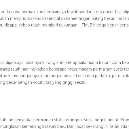
buat anda coba permainkan bermainnya lewat bandar slots gacor bis
akan memprioritaskan kesempatan kemenangan paling besar. Tidak cu
tau dicapai sebab telah memberi dukungan HTML5 hingga benar-benar 
r bisa dipercaya, pastinya kurang komplet apabila mana belum coba b
karang telah meningkatkan beberapa ratus macam permainan slots terb
an kemenangannya yang begitu besar. Lebih dari pada itu, permainka
g besar dengan volatilitas yang tinggi sekali.
sahaan penyuplai permainan slots terunggul serta begitu andal. Pr
gkinan kemenangan lebih baik. Dan, buat sekarang ini telah ada l