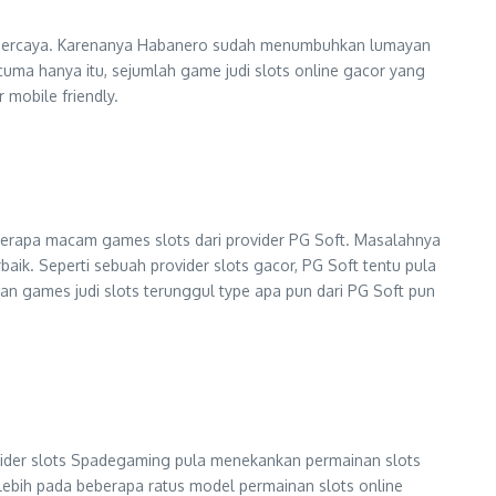
a dipercaya. Karenanya Habanero sudah menumbuhkan lumayan
ma hanya itu, sejumlah game judi slots online gacor yang
mobile friendly.
eberapa macam games slots dari provider PG Soft. Masalahnya
aik. Seperti sebuah provider slots gacor, PG Soft tentu pula
n games judi slots terunggul type apa pun dari PG Soft pun
ovider slots Spadegaming pula menekankan permainan slots
ebih pada beberapa ratus model permainan slots online