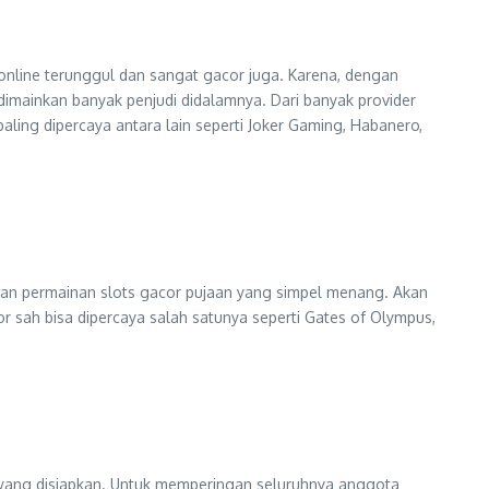
 online terunggul dan sangat gacor juga. Karena, dengan
dimainkan banyak penjudi didalamnya. Dari banyak provider
aling dipercaya antara lain seperti Joker Gaming, Habanero,
lan permainan slots gacor pujaan yang simpel menang. Akan
r sah bisa dipercaya salah satunya seperti Gates of Olympus,
it yang disiapkan. Untuk memperingan seluruhnya anggota