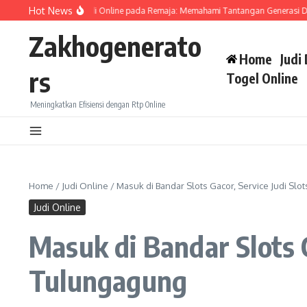
Skip to content
Hot News
pak Psikologis Judi Online pada Remaja: Memahami Tantangan Generasi Digital
Zakhogenerato
Home
Judi
rs
Togel Online
Meningkatkan Efisiensi dengan Rtp Online
Home
/
Judi Online
/
Masuk di Bandar Slots Gacor, Service Judi S
Judi Online
Masuk di Bandar Slots 
Tulungagung