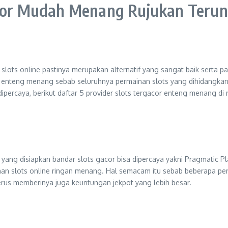
acor Mudah Menang Rujukan Terun
i slots online pastinya merupakan alternatif yang sangat baik serta p
g enteng menang sebab seluruhnya permainan slots yang dihidangka
dipercaya, berikut daftar 5 provider slots tergacor enteng menang d
yang disiapkan bandar slots gacor bisa dipercaya yakni Pragmatic Play
an slots online ringan menang. Hal semacam itu sebab beberapa per
erus memberinya juga keuntungan jekpot yang lebih besar.