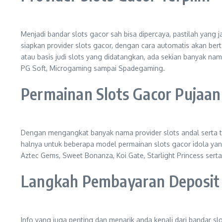
Menjadi bandar slots gacor sah bisa dipercaya, pastilah yang
siapkan provider slots gacor, dengan cara automatis akan ber
atau basis judi slots yang didatangkan, ada sekian banyak nam
PG Soft, Microgaming sampai Spadegaming.
Permainan Slots Gacor Puja
Dengan mengangkat banyak nama provider slots andal serta t
halnya untuk beberapa model permainan slots gacor idola yang
Aztec Gems, Sweet Bonanza, Koi Gate, Starlight Princess serta
Langkah Pembayaran Deposit
Info yang juga penting dan menarik anda kenali dari bandar s