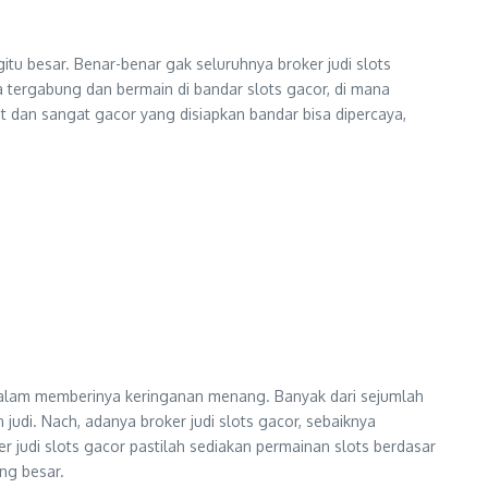
u besar. Benar-benar gak seluruhnya broker judi slots
tergabung dan bermain di bandar slots gacor, di mana
t dan sangat gacor yang disiapkan bandar bisa dipercaya,
dalam memberinya keringanan menang. Banyak dari sejumlah
di. Nach, adanya broker judi slots gacor, sebaiknya
r judi slots gacor pastilah sediakan permainan slots berdasar
ng besar.