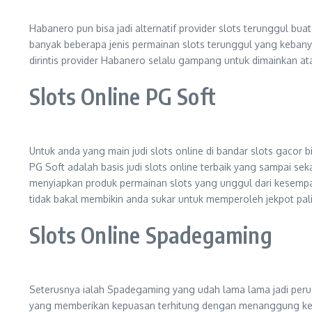
Habanero pun bisa jadi alternatif provider slots terunggul 
banyak beberapa jenis permainan slots terunggul yang kebany
dirintis provider Habanero selalu gampang untuk dimainkan a
Slots Online PG Soft
Untuk anda yang main judi slots online di bandar slots gaco
PG Soft adalah basis judi slots online terbaik yang sampai se
menyiapkan produk permainan slots yang unggul dari kesempat
tidak bakal membikin anda sukar untuk memperoleh jekpot palin
Slots Online Spadegaming
Seterusnya ialah Spadegaming yang udah lama lama jadi peru
yang memberikan kepuasan terhitung dengan menanggung kemun