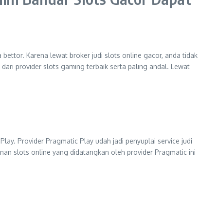
 bettor. Karena lewat broker judi slots online gacor, anda tidak
ri provider slots gaming terbaik serta paling andal. Lewat
lay. Provider Pragmatic Play udah jadi penyuplai service judi
n slots online yang didatangkan oleh provider Pragmatic ini