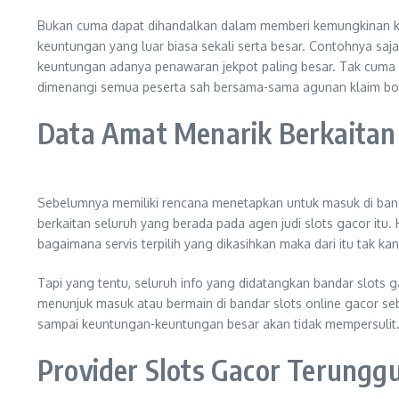
Bukan cuma dapat dihandalkan dalam memberi kemungkinan keme
keuntungan yang luar biasa sekali serta besar. Contohnya s
keuntungan adanya penawaran jekpot paling besar. Tak cuma i
dimenangi semua peserta sah bersama-sama agunan klaim bo
Data Amat Menarik Berkaitan 
Sebelumnya memiliki rencana menetapkan untuk masuk di bandar
berkaitan seluruh yang berada pada agen judi slots gacor itu
bagaimana servis terpilih yang dikasihkan maka dari itu tak kan 
Tapi yang tentu, seluruh info yang didatangkan bandar slots ga
menunjuk masuk atau bermain di bandar slots online gacor se
sampai keuntungan-keuntungan besar akan tidak mempersulit. B
Provider Slots Gacor Terunggu