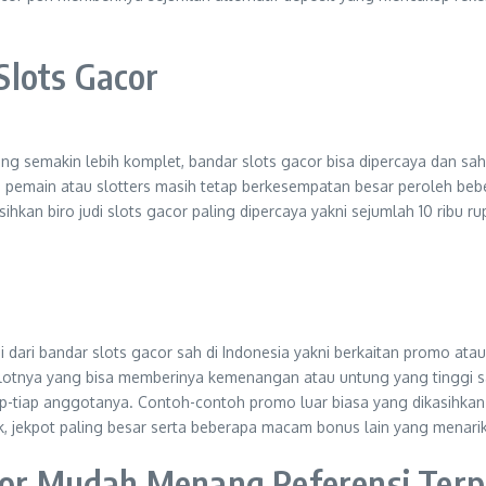
Slots Gacor
ng semakin lebih komplet, bandar slots gacor bisa dipercaya dan sa
p pemain atau slotters masih tetap berkesempatan besar peroleh beb
hkan biro judi slots gacor paling dipercaya yakni sejumlah 10 ribu r
dari bandar slots gacor sah di Indonesia yakni berkaitan promo atau
di slotnya yang bisa memberinya kemenangan atau untung yang tinggi 
ap-tiap anggotanya. Contoh-contoh promo luar biasa yang dikasihkan o
ck, jekpot paling besar serta beberapa macam bonus lain yang menari
acor Mudah Menang Referensi Terp