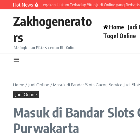
Skip to content
Hot News
ilik Tantangan Penegakan Hukum Terhadap Situs Judi Online yang Berbasis di Lua
Zakhogenerato
Home
Judi
rs
Togel Online
Meningkatkan Efisiensi dengan Rtp Online
Home
/
Judi Online
/
Masuk di Bandar Slots Gacor, Service Judi Slo
Judi Online
Masuk di Bandar Slots G
Purwakarta