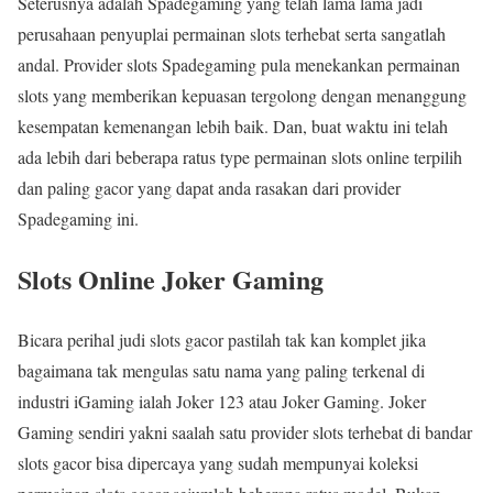
Seterusnya adalah Spadegaming yang telah lama lama jadi
perusahaan penyuplai permainan slots terhebat serta sangatlah
andal. Provider slots Spadegaming pula menekankan permainan
slots yang memberikan kepuasan tergolong dengan menanggung
kesempatan kemenangan lebih baik. Dan, buat waktu ini telah
ada lebih dari beberapa ratus type permainan slots online terpilih
dan paling gacor yang dapat anda rasakan dari provider
Spadegaming ini.
Slots Online Joker Gaming
Bicara perihal judi slots gacor pastilah tak kan komplet jika
bagaimana tak mengulas satu nama yang paling terkenal di
industri iGaming ialah Joker 123 atau Joker Gaming. Joker
Gaming sendiri yakni saalah satu provider slots terhebat di bandar
slots gacor bisa dipercaya yang sudah mempunyai koleksi