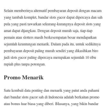
Selain memberinya alternatif pembayaran deposit dengan macam
yang tambah komplet, bandar slots gacor dapat dipercaya dan sah
pula yang pasti tawarkan sekurang-kurangnya deposit slots yang
amat dapat dijangkau. Dengan deposit murah saja, tiap-tiap
pemain atau slotters masih berkesempatan besar mendapatkan
sejumlah keuntungan menarik. Dalam pada itu, untuk sedikitnya
pembayaran deposit paling murah sendiri yang dikasihkan biro
judi slots gacor paling dipercaya merupakan sejumlah 10 ribu
rupiah plus tanpa potongan.
Promo Menarik
Satu kembali data penting dan menarik yang patut anda pahami
dari bandar slots gacor sah di Indonesia adalah berkaitan promo
atau bonus luar biasa yang diberi. BIasanya, yang bikin bandar