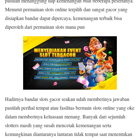
pastilah menanggung tiap kemenangan buat beberapa pesertanya.
Menurut permainan slots online terpilih dan sangat gacor yang
disiapkan bandar dapat dipercaya, kemenangan terbaik bisa
diperoleh dari permainan slots mana pun
Hadirnya bandar slots gacor seakan udah memberinya jawaban
pastilah perihal tempat atau fasilitas bermain slots online yang oke
dalam memberinya keluasaan menang. Banyak dari sejumlah
slotters masih yang susah mencetak kemenangan serta
kemungkinan diantaranya lantaran tidak tempat saat menentukan