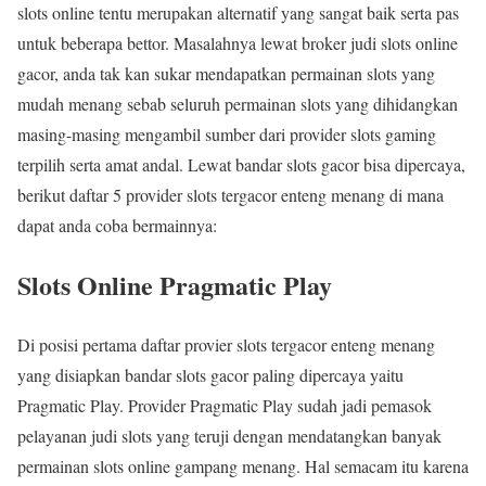
slots online tentu merupakan alternatif yang sangat baik serta pas
untuk beberapa bettor. Masalahnya lewat broker judi slots online
gacor, anda tak kan sukar mendapatkan permainan slots yang
mudah menang sebab seluruh permainan slots yang dihidangkan
masing-masing mengambil sumber dari provider slots gaming
terpilih serta amat andal. Lewat bandar slots gacor bisa dipercaya,
berikut daftar 5 provider slots tergacor enteng menang di mana
dapat anda coba bermainnya:
Slots Online Pragmatic Play
Di posisi pertama daftar provier slots tergacor enteng menang
yang disiapkan bandar slots gacor paling dipercaya yaitu
Pragmatic Play. Provider Pragmatic Play sudah jadi pemasok
pelayanan judi slots yang teruji dengan mendatangkan banyak
permainan slots online gampang menang. Hal semacam itu karena