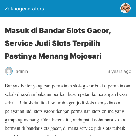
Zakhogenerators
Masuk di Bandar Slots Gacor,
Service Judi Slots Terpilih
Pastinya Menang Mojosari
admin
3 years ago
Banyak bettor yang cari permainan slots gacor buat dipermainkan
sebab dirasakan bakalan berikan kesempatan kemenangan besar
sekali. Betul-betul tidak seluruh agen judi slots menyediakan
pelayanan judi slots gacor dengan permainan slots online yang
gampang menang. Oleh karena itu, anda patut coba masuk dan
bermain di bandar slots gacor, di mana service judi slots terbaik