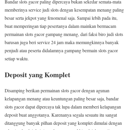
Bandar slots gacor paling dipercaya bukan sekedar semata-mata
memberinya service judi slots dengan kesempatan menang paling
besar serta jekpot yang fenomenal saja. Sampai lebih pada itu,
buat memperingan tiap pesertanya dalam mainkan bermacam
permainan slots gacor gampang menang, dari faksi biro judi slots
barusan juga beri service 24 jam maka memungkinnya banyak
penjudi atau peserta didalamnya gampang bermain slots gacor
setiap waktu.
Deposit yang Komplet
Disamping berikan permainan slots gacor dengan agunan
kelapangan menang atau keuntungan paling besar saja, bandar
slots gacor dapat dipercaya tak lupa dalam memberi kelapangan
deposit buat anggotanya. Karenanya segala sesuatu itu sangat
ditanggung banyak pilhan deposit yang komplet dimulai dengan