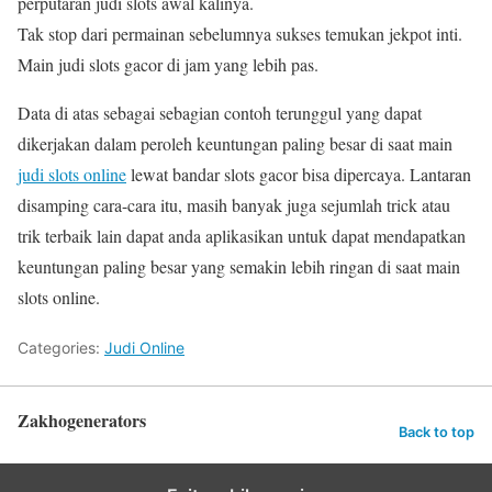
perputaran judi slots awal kalinya.
Tak stop dari permainan sebelumnya sukses temukan jekpot inti.
Main judi slots gacor di jam yang lebih pas.
Data di atas sebagai sebagian contoh terunggul yang dapat
dikerjakan dalam peroleh keuntungan paling besar di saat main
judi slots online
lewat bandar slots gacor bisa dipercaya. Lantaran
disamping cara-cara itu, masih banyak juga sejumlah trick atau
trik terbaik lain dapat anda aplikasikan untuk dapat mendapatkan
keuntungan paling besar yang semakin lebih ringan di saat main
slots online.
Categories:
Judi Online
Zakhogenerators
Back to top