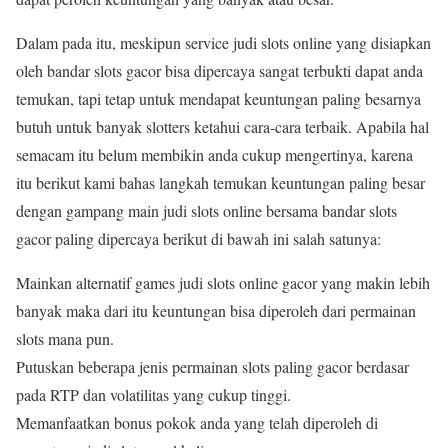
Dalam pada itu, meskipun service judi slots online yang disiapkan
oleh bandar slots gacor bisa dipercaya sangat terbukti dapat anda
temukan, tapi tetap untuk mendapat keuntungan paling besarnya
butuh untuk banyak slotters ketahui cara-cara terbaik. Apabila hal
semacam itu belum membikin anda cukup mengertinya, karena
itu berikut kami bahas langkah temukan keuntungan paling besar
dengan gampang main judi slots online bersama bandar slots
gacor paling dipercaya berikut di bawah ini salah satunya:
Mainkan alternatif games judi slots online gacor yang makin lebih
banyak maka dari itu keuntungan bisa diperoleh dari permainan
slots mana pun.
Putuskan beberapa jenis permainan slots paling gacor berdasar
pada RTP dan volatilitas yang cukup tinggi.
Memanfaatkan bonus pokok anda yang telah diperoleh di