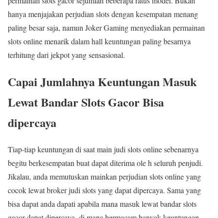
permainan slots gacor sejumlah beberapa ratus model. Bukan
hanya menjajakan perjudian slots dengan kesempatan menang
paling besar saja, namun Joker Gaming menyediakan permainan
slots online menarik dalam hall keuntungan paling besarnya
terhitung dari jekpot yang sensasional.
Capai Jumlahnya Keuntungan Masuk
Lewat Bandar Slots Gacor Bisa
dipercaya
Tiap-tiap keuntungan di saat main judi slots online sebenarnya
begitu berkesempatan buat dapat diterima ole h seluruh penjudi.
Jikalau, anda memutuskan mainkan perjudian slots online yang
cocok lewat broker judi slots yang dapat dipercaya. Sama yang
bisa dapat anda dapati apabila mana masuk lewat bandar slots
gacor dapat dipercaya, di mana bermacam banyak keuntungan-