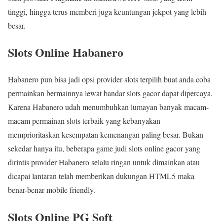
tinggi, hingga terus memberi juga keuntungan jekpot yang lebih
besar.
Slots Online Habanero
Habanero pun bisa jadi opsi provider slots terpilih buat anda coba
permainkan bermainnya lewat bandar slots gacor dapat dipercaya.
Karena Habanero udah menumbuhkan lumayan banyak macam-
macam permainan slots terbaik yang kebanyakan
memprioritaskan kesempatan kemenangan paling besar. Bukan
sekedar hanya itu, beberapa game judi slots online gacor yang
dirintis provider Habanero selalu ringan untuk dimainkan atau
dicapai lantaran telah memberikan dukungan HTML5 maka
benar-benar mobile friendly.
Slots Online PG Soft