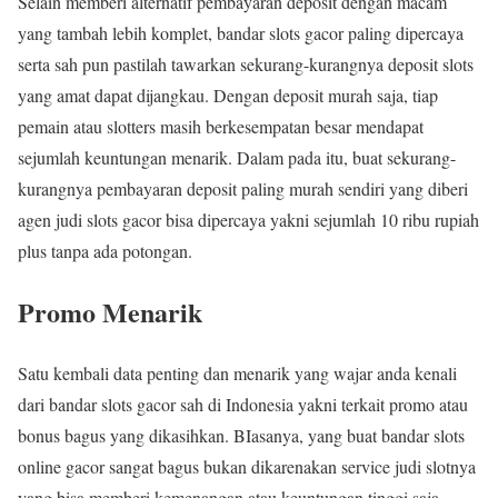
Selain memberi alternatif pembayaran deposit dengan macam
yang tambah lebih komplet, bandar slots gacor paling dipercaya
serta sah pun pastilah tawarkan sekurang-kurangnya deposit slots
yang amat dapat dijangkau. Dengan deposit murah saja, tiap
pemain atau slotters masih berkesempatan besar mendapat
sejumlah keuntungan menarik. Dalam pada itu, buat sekurang-
kurangnya pembayaran deposit paling murah sendiri yang diberi
agen judi slots gacor bisa dipercaya yakni sejumlah 10 ribu rupiah
plus tanpa ada potongan.
Promo Menarik
Satu kembali data penting dan menarik yang wajar anda kenali
dari bandar slots gacor sah di Indonesia yakni terkait promo atau
bonus bagus yang dikasihkan. BIasanya, yang buat bandar slots
online gacor sangat bagus bukan dikarenakan service judi slotnya
yang bisa memberi kemenangan atau keuntungan tinggi saja.