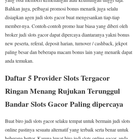
Bahkan juga, pelbagai promosi bonus menarik juga selalu
disiapkan agen judi slots gacor buat mengesankan tiap-tiap
member-nya. Contoh-contoh promo luar biasa yang diberi oleh
broker judi slots gacor dapat dipercaya diantaranya yakni bonus
new peserta, referal, deposit harian, turnover / cashback, jekpot
paling besar dan beberapa macam bonus lain yang menarik dapat
anda temukan.
Daftar 5 Provider Slots Tergacor
Ringan Menang Rujukan Terunggul
Bandar Slots Gacor Paling dipercaya
Buat biro judi slots gacor selaku tempat untuk bermain judi slots
online pastinya sesuatu alternatif yang terbaik serta benar untuk
beberapa bettor. Karena lewat biro judi slots online gacor, anda