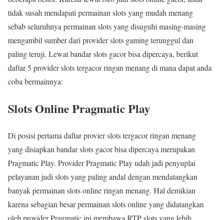
tidak susah mendapati permainan slots yang mudah menang
sebab seluruhnya permainan slots yang disuguhi masing-masing
mengambil sumber dari provider slots gaming terunggul dan
paling teruji. Lewat bandar slots gacor bisa dipercaya, berikut
daftar 5 provider slots tergacor ringan menang di mana dapat anda
coba bermainnya:
Slots Online Pragmatic Play
Di posisi pertama daftar provier slots tergacor ringan menang
yang disiapkan bandar slots gacor bisa dipercaya merupakan
Pragmatic Play. Provider Pragmatic Play udah jadi penyuplai
pelayanan judi slots yang paling andal dengan mendatangkan
banyak permainan slots online ringan menang. Hal demikian
karena sebagian besar permainan slots online yang didatangkan
oleh provider Pragmatic ini membawa RTP slots yang lebih