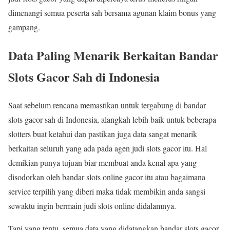
dimenangi semua peserta sah bersama agunan klaim bonus yang
gampang.
Data Paling Menarik Berkaitan Bandar
Slots Gacor Sah di Indonesia
Saat sebelum rencana memastikan untuk tergabung di bandar
slots gacor sah di Indonesia, alangkah lebih baik untuk beberapa
slotters buat ketahui dan pastikan juga data sangat menarik
berkaitan seluruh yang ada pada agen judi slots gacor itu. Hal
demikian punya tujuan biar membuat anda kenal apa yang
disodorkan oleh bandar slots online gacor itu atau bagaimana
service terpilih yang diberi maka tidak membikin anda sangsi
sewaktu ingin bermain judi slots online didalamnya.
Tapi yang tentu, semua data yang didatangkan bandar slots gacor