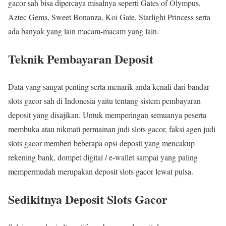
gacor sah bisa dipercaya misalnya seperti Gates of Olympus,
Aztec Gems, Sweet Bonanza, Koi Gate, Starlight Princess serta
ada banyak yang lain macam-macam yang lain.
Teknik Pembayaran Deposit
Data yang sangat penting serta menarik anda kenali dari bandar
slots gacor sah di Indonesia yaitu tentang sistem pembayaran
deposit yang disajikan. Untuk memperingan semuanya peserta
membuka atau nikmati permainan judi slots gacor, faksi agen judi
slots gacor memberi beberapa opsi deposit yang mencakup
rekening bank, dompet digital / e-wallet sampai yang paling
mempermudah merupakan deposit slots gacor lewat pulsa.
Sedikitnya Deposit Slots Gacor