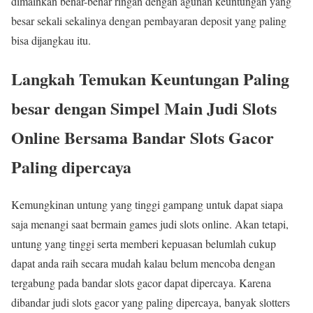
dimainkan benar-benar ringan dengan agunan keuntungan yang
besar sekali sekalinya dengan pembayaran deposit yang paling
bisa dijangkau itu.
Langkah Temukan Keuntungan Paling
besar dengan Simpel Main Judi Slots
Online Bersama Bandar Slots Gacor
Paling dipercaya
Kemungkinan untung yang tinggi gampang untuk dapat siapa
saja menangi saat bermain games judi slots online. Akan tetapi,
untung yang tinggi serta memberi kepuasan belumlah cukup
dapat anda raih secara mudah kalau belum mencoba dengan
tergabung pada bandar slots gacor dapat dipercaya. Karena
dibandar judi slots gacor yang paling dipercaya, banyak slotters