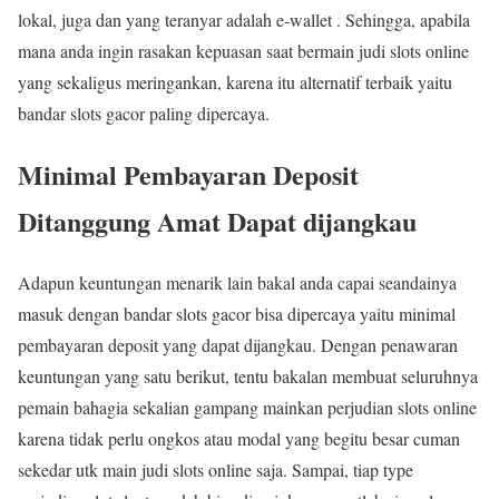
lokal, juga dan yang teranyar adalah e-wallet . Sehingga, apabila
mana anda ingin rasakan kepuasan saat bermain judi slots online
yang sekaligus meringankan, karena itu alternatif terbaik yaitu
bandar slots gacor paling dipercaya.
Minimal Pembayaran Deposit
Ditanggung Amat Dapat dijangkau
Adapun keuntungan menarik lain bakal anda capai seandainya
masuk dengan bandar slots gacor bisa dipercaya yaitu minimal
pembayaran deposit yang dapat dijangkau. Dengan penawaran
keuntungan yang satu berikut, tentu bakalan membuat seluruhnya
pemain bahagia sekalian gampang mainkan perjudian slots online
karena tidak perlu ongkos atau modal yang begitu besar cuman
sekedar utk main judi slots online saja. Sampai, tiap type