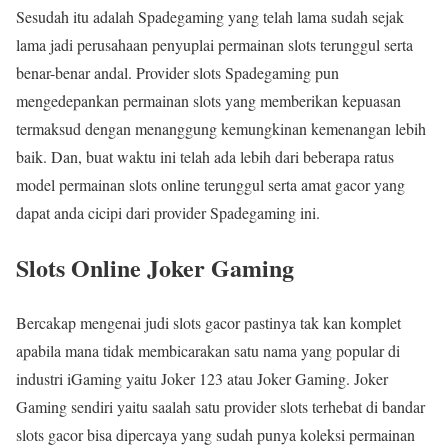
Sesudah itu adalah Spadegaming yang telah lama sudah sejak
lama jadi perusahaan penyuplai permainan slots terunggul serta
benar-benar andal. Provider slots Spadegaming pun
mengedepankan permainan slots yang memberikan kepuasan
termaksud dengan menanggung kemungkinan kemenangan lebih
baik. Dan, buat waktu ini telah ada lebih dari beberapa ratus
model permainan slots online terunggul serta amat gacor yang
dapat anda cicipi dari provider Spadegaming ini.
Slots Online Joker Gaming
Bercakap mengenai judi slots gacor pastinya tak kan komplet
apabila mana tidak membicarakan satu nama yang popular di
industri iGaming yaitu Joker 123 atau Joker Gaming. Joker
Gaming sendiri yaitu saalah satu provider slots terhebat di bandar
slots gacor bisa dipercaya yang sudah punya koleksi permainan