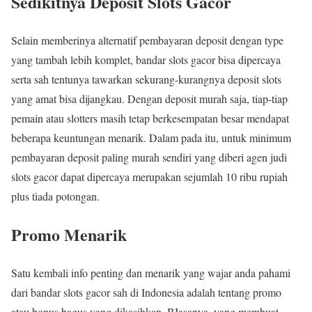
Sedikitnya Deposit Slots Gacor
Selain memberinya alternatif pembayaran deposit dengan type
yang tambah lebih komplet, bandar slots gacor bisa dipercaya
serta sah tentunya tawarkan sekurang-kurangnya deposit slots
yang amat bisa dijangkau. Dengan deposit murah saja, tiap-tiap
pemain atau slotters masih tetap berkesempatan besar mendapat
beberapa keuntungan menarik. Dalam pada itu, untuk minimum
pembayaran deposit paling murah sendiri yang diberi agen judi
slots gacor dapat dipercaya merupakan sejumlah 10 ribu rupiah
plus tiada potongan.
Promo Menarik
Satu kembali info penting dan menarik yang wajar anda pahami
dari bandar slots gacor sah di Indonesia adalah tentang promo
atau bonus bagus yang dikasihkan. BIasanya, yang membuat