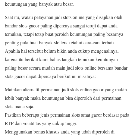
keuntungan yang banyak atau besar.
Saat itu, walau pelayanan judi slots online yang disajikan oleh
bandar slots gacor paling dipercaya sangat teruji dapat anda
temukan, tetapi tetap buat peroleh keuntungan paling besarnya
penting pula buat banyak slotters ketahui cara-cara terbaik.
Apabila hal tersebut belum bikin anda cukup mengenalinya,
karena itu berikut kami bahas langkah temukan keuntungan
paling besar secara mudah main judi slots online bersama bandar
slots gacor dapat dipercaya berikut ini misalnya:
Mainkan alternatif permainan judi slots online gacor yang makin
lebih banyak maka keuntungan bisa diperoleh dari permainan
slots mana saja.
Pastikan beberapa jenis permainan slots amat gacor berdasar pada
RTP dan volatilitas yang cukup tinggi.
Menggunakan bonus khusus anda yang udah diperoleh di