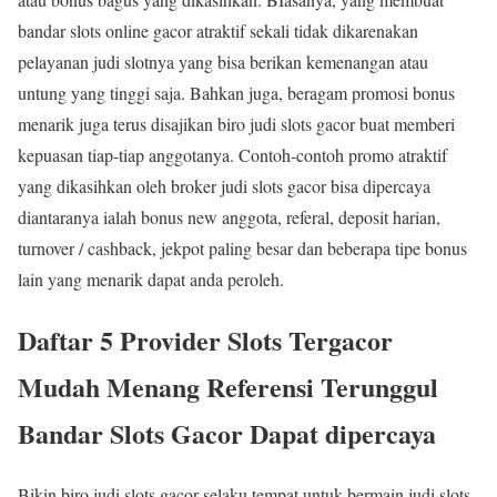
bandar slots online gacor atraktif sekali tidak dikarenakan
pelayanan judi slotnya yang bisa berikan kemenangan atau
untung yang tinggi saja. Bahkan juga, beragam promosi bonus
menarik juga terus disajikan biro judi slots gacor buat memberi
kepuasan tiap-tiap anggotanya. Contoh-contoh promo atraktif
yang dikasihkan oleh broker judi slots gacor bisa dipercaya
diantaranya ialah bonus new anggota, referal, deposit harian,
turnover / cashback, jekpot paling besar dan beberapa tipe bonus
lain yang menarik dapat anda peroleh.
Daftar 5 Provider Slots Tergacor
Mudah Menang Referensi Terunggul
Bandar Slots Gacor Dapat dipercaya
Bikin biro judi slots gacor selaku tempat untuk bermain judi slots