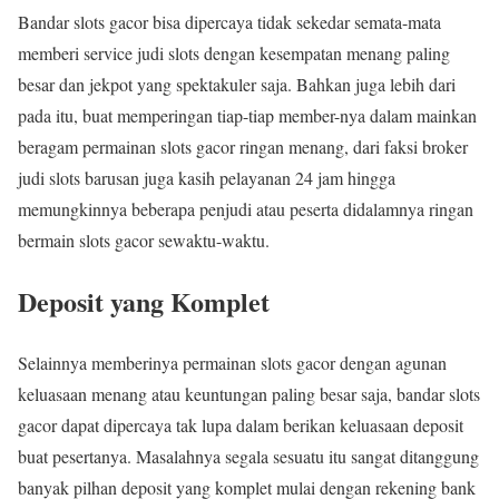
Bandar slots gacor bisa dipercaya tidak sekedar semata-mata
memberi service judi slots dengan kesempatan menang paling
besar dan jekpot yang spektakuler saja. Bahkan juga lebih dari
pada itu, buat memperingan tiap-tiap member-nya dalam mainkan
beragam permainan slots gacor ringan menang, dari faksi broker
judi slots barusan juga kasih pelayanan 24 jam hingga
memungkinnya beberapa penjudi atau peserta didalamnya ringan
bermain slots gacor sewaktu-waktu.
Deposit yang Komplet
Selainnya memberinya permainan slots gacor dengan agunan
keluasaan menang atau keuntungan paling besar saja, bandar slots
gacor dapat dipercaya tak lupa dalam berikan keluasaan deposit
buat pesertanya. Masalahnya segala sesuatu itu sangat ditanggung
banyak pilhan deposit yang komplet mulai dengan rekening bank