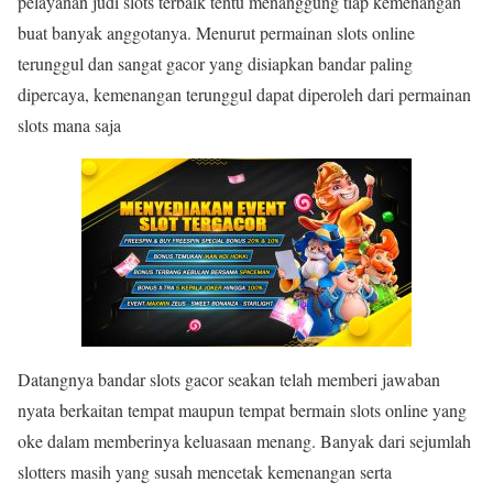
pelayanan judi slots terbaik tentu menanggung tiap kemenangan
buat banyak anggotanya. Menurut permainan slots online
terunggul dan sangat gacor yang disiapkan bandar paling
dipercaya, kemenangan terunggul dapat diperoleh dari permainan
slots mana saja
Datangnya bandar slots gacor seakan telah memberi jawaban
nyata berkaitan tempat maupun tempat bermain slots online yang
oke dalam memberinya keluasaan menang. Banyak dari sejumlah
slotters masih yang susah mencetak kemenangan serta