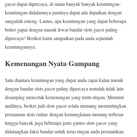
gacor dapat dipercaya, di mana banyak banyak keuntungan-
keuntungan didalamnya pastinya dapat ada dapatkan dengan
sangatlah enteng. Lantas, apa keuntungan yang dapat beberapa
bettor gapai dengan masuk lewat bandar slots gacor paling
dipercaya? Berikut kami sampaikan pada anda sejumlah
keuntungannya:
Kemenangan Nyata Gampang
Satu diantara keuntungan yang dapat anda capai kalau masuk
dengan bandar slots gacor paling dipercaya tentulah tidak lain
disamping mencetak kemenangan yang tentu ringan. Menurut
andilnya, broker judi slots gacor selalu memang mementingkan
permainan slots online dengan kemungkinan menang terbesar
hingga banyak juga beberapa jenis games slots gacor yang
didatangkan faksi bandar untuk terus ringan anda permainkan.