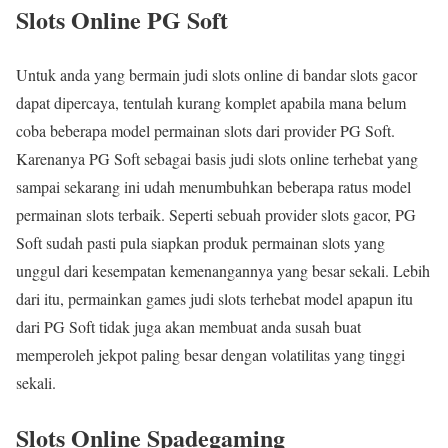
Slots Online PG Soft
Untuk anda yang bermain judi slots online di bandar slots gacor
dapat dipercaya, tentulah kurang komplet apabila mana belum
coba beberapa model permainan slots dari provider PG Soft.
Karenanya PG Soft sebagai basis judi slots online terhebat yang
sampai sekarang ini udah menumbuhkan beberapa ratus model
permainan slots terbaik. Seperti sebuah provider slots gacor, PG
Soft sudah pasti pula siapkan produk permainan slots yang
unggul dari kesempatan kemenangannya yang besar sekali. Lebih
dari itu, permainkan games judi slots terhebat model apapun itu
dari PG Soft tidak juga akan membuat anda susah buat
memperoleh jekpot paling besar dengan volatilitas yang tinggi
sekali.
Slots Online Spadegaming