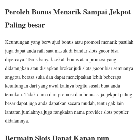
Peroleh Bonus Menarik Sampai Jekpot
Paling besar
Keuntungan yang berwujud bonus atau promosi menarik pastilah
juga dapat anda raih saat masuk di bandar slots gacor bisa
dipercaya. Terus banyak sekali bonus atau promosi yang
didatangkan atau disiapkan broker judi slots gacor biar semuanya
anggota berasa suka dan dapat menciptakan lebih beberapa
keuntungan dari yang awal kalinya begitu susah buat anda
temukan. Tidak cuma dari promosi dan bonus saja, jekpot paling
besar dapat juga anda dapatkan secara mudah, tentu gak lain
lantaran jumlahnya juga rangkaian nama provider slots populer
didalamnya.
Bermain Slots Dapat Kapan pun