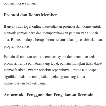
pemain merasa aman.
Promosi dan Bonus Member
Banyak situs togel online menyediakan promosi dan bonus untuk
menarik pemain baru dan mempertahankan pemain yang sudah
ada. Bonus ini dapat berupa bonus selamat datang, cashback, atau
program loyalitas.
Pemain disarankan untuk membaca syarat dan ketentuan setiap
promosi. Tanpa perhatian yang tepat, pemain mungkin tidak dapat
memanfaatkan tawaran tersebut sepenuhnya. Promosi ini dapat
signifikan dalam meningkatkan peluang menang tanpa
mengeluarkan banyak uang.
Antarmuka Pengguna dan Pengalaman Bermain
Antarmuka pengguna yang baik sangat penting bagi kenyamanan