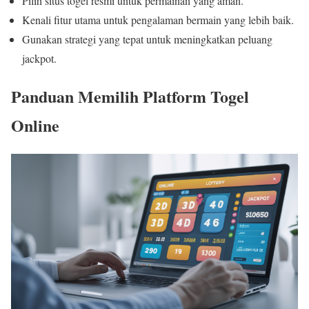
Pilih situs togel resmi untuk permainan yang aman.
Kenali fitur utama untuk pengalaman bermain yang lebih baik.
Gunakan strategi yang tepat untuk meningkatkan peluang
jackpot.
Panduan Memilih Platform Togel
Online