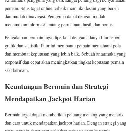
pemain. Situs togel online terbaik memiliki desain yang bersih
dan mudah dinavigasi. Pengguna dapat dengan mudah
menemukan informasi tentang permainan, hasil, dan bonus.
Pengalaman bermain juga diperkuat dengan adanya fitur seperti
grafik dan statistik. Fitur ini membantu pemain memahami pola
dan membuat keputusan yang lebih baik. Sebuah antarmuka yang
responsif dan cepat akan meningkatkan tingkat kepuasan pemain
saat bermain.
Keuntungan Bermain dan Strategi
Mendapatkan Jackpot Harian
Bermain togel dapat memberikan peluang menang yang menarik
dan cara untuk mendapatkan jackpot harian. Dengan strategi yang
tepat, pemain dapat meningkatkan peluang mereka untuk