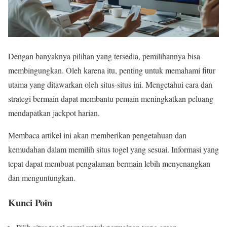
Dengan banyaknya pilihan yang tersedia, pemilihannya bisa
membingungkan. Oleh karena itu, penting untuk memahami fitur
utama yang ditawarkan oleh situs-situs ini. Mengetahui cara dan
strategi bermain dapat membantu pemain meningkatkan peluang
mendapatkan jackpot harian.
Membaca artikel ini akan memberikan pengetahuan dan
kemudahan dalam memilih situs togel yang sesuai. Informasi yang
tepat dapat membuat pengalaman bermain lebih menyenangkan
dan menguntungkan.
Kunci Poin