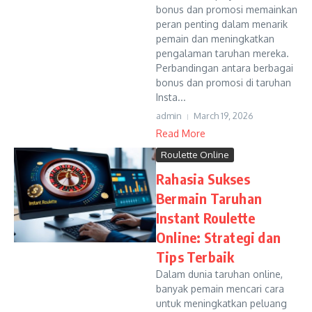
bonus dan promosi memainkan
peran penting dalam menarik
pemain dan meningkatkan
pengalaman taruhan mereka.
Perbandingan antara berbagai
bonus dan promosi di taruhan
Insta...
admin
March 19, 2026
Read More
Roulette Online
Rahasia Sukses
Bermain Taruhan
Instant Roulette
Online: Strategi dan
Tips Terbaik
Dalam dunia taruhan online,
banyak pemain mencari cara
untuk meningkatkan peluang