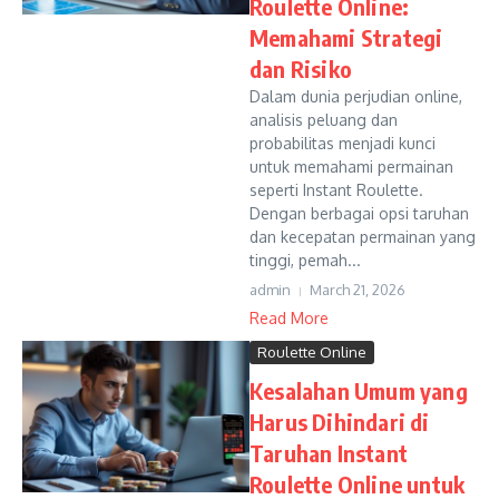
Roulette Online:
Memahami Strategi
dan Risiko
Dalam dunia perjudian online,
analisis peluang dan
probabilitas menjadi kunci
untuk memahami permainan
seperti Instant Roulette.
Dengan berbagai opsi taruhan
dan kecepatan permainan yang
tinggi, pemah...
admin
March 21, 2026
Read More
Roulette Online
Kesalahan Umum yang
Harus Dihindari di
Taruhan Instant
Roulette Online untuk