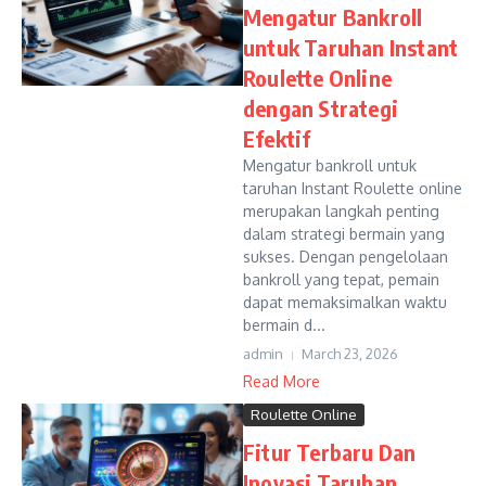
Mengatur Bankroll
untuk Taruhan Instant
Roulette Online
dengan Strategi
Efektif
Mengatur bankroll untuk
taruhan Instant Roulette online
merupakan langkah penting
dalam strategi bermain yang
sukses. Dengan pengelolaan
bankroll yang tepat, pemain
dapat memaksimalkan waktu
bermain d...
admin
March 23, 2026
Read More
Roulette Online
Fitur Terbaru Dan
Inovasi Taruhan