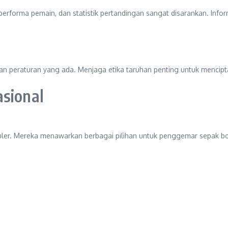
performa pemain, dan statistik pertandingan sangat disarankan. In
n peraturan yang ada. Menjaga etika taruhan penting untuk menci
asional
uler. Mereka menawarkan berbagai pilihan untuk penggemar sepak bol