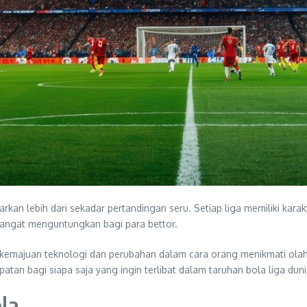
warkan lebih dari sekadar pertandingan seru. Setiap liga memiliki kar
 sangat menguntungkan bagi para bettor.
an kemajuan teknologi dan perubahan dalam cara orang menikmati ola
patan bagi siapa saja yang ingin terlibat dalam taruhan bola liga du
la