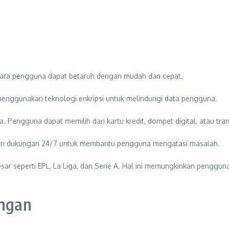
Para pengguna dapat betaruh dengan mudah dan cepat.
menggunakan teknologi enkripsi untuk melindungi data pengguna.
. Pengguna dapat memilih dari kartu kredit, dompet digital, atau tran
kan dukungan 24/7 untuk membantu pengguna mengatasi masalah.
esar seperti EPL, La Liga, dan Serie A. Hal ini memungkinkan penggu
ingan