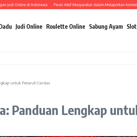
 Online di Indonesia
Peran Aktif Masyarakat dalam Melaporkan Konten Promosi
 Dadu
Judi Online
Roulette Online
Sabung Ayam
Slot
ngkap untuk Petaruh Cerdas
ia: Panduan Lengkap untu