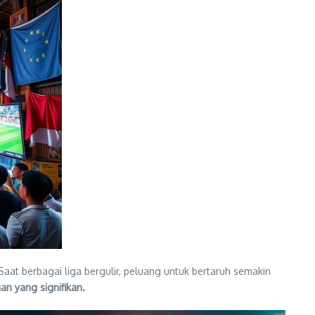
Saat berbagai liga bergulir, peluang untuk bertaruh semakin
n yang signifikan.