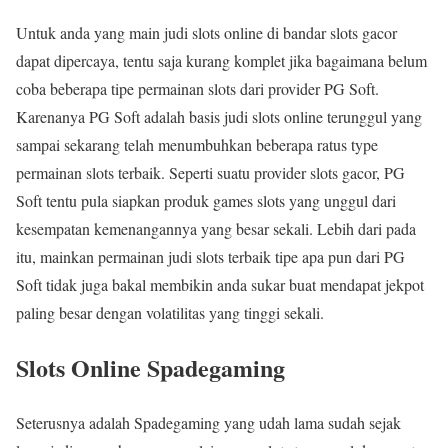
Untuk anda yang main judi slots online di bandar slots gacor
dapat dipercaya, tentu saja kurang komplet jika bagaimana belum
coba beberapa tipe permainan slots dari provider PG Soft.
Karenanya PG Soft adalah basis judi slots online terunggul yang
sampai sekarang telah menumbuhkan beberapa ratus type
permainan slots terbaik. Seperti suatu provider slots gacor, PG
Soft tentu pula siapkan produk games slots yang unggul dari
kesempatan kemenangannya yang besar sekali. Lebih dari pada
itu, mainkan permainan judi slots terbaik tipe apa pun dari PG
Soft tidak juga bakal membikin anda sukar buat mendapat jekpot
paling besar dengan volatilitas yang tinggi sekali.
Slots Online Spadegaming
Seterusnya adalah Spadegaming yang udah lama sudah sejak