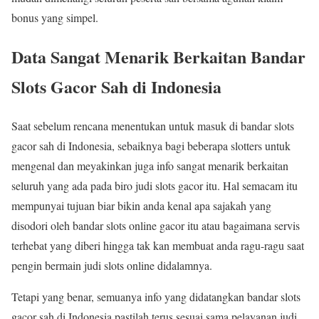
bonus yang simpel.
Data Sangat Menarik Berkaitan Bandar
Slots Gacor Sah di Indonesia
Saat sebelum rencana menentukan untuk masuk di bandar slots
gacor sah di Indonesia, sebaiknya bagi beberapa slotters untuk
mengenal dan meyakinkan juga info sangat menarik berkaitan
seluruh yang ada pada biro judi slots gacor itu. Hal semacam itu
mempunyai tujuan biar bikin anda kenal apa sajakah yang
disodori oleh bandar slots online gacor itu atau bagaimana servis
terhebat yang diberi hingga tak kan membuat anda ragu-ragu saat
pengin bermain judi slots online didalamnya.
Tetapi yang benar, semuanya info yang didatangkan bandar slots
gacor sah di Indonesia pastilah terus sesuai sama pelayanan judi