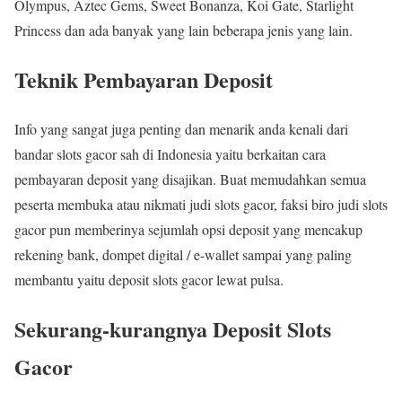
Olympus, Aztec Gems, Sweet Bonanza, Koi Gate, Starlight
Princess dan ada banyak yang lain beberapa jenis yang lain.
Teknik Pembayaran Deposit
Info yang sangat juga penting dan menarik anda kenali dari
bandar slots gacor sah di Indonesia yaitu berkaitan cara
pembayaran deposit yang disajikan. Buat memudahkan semua
peserta membuka atau nikmati judi slots gacor, faksi biro judi slots
gacor pun memberinya sejumlah opsi deposit yang mencakup
rekening bank, dompet digital / e-wallet sampai yang paling
membantu yaitu deposit slots gacor lewat pulsa.
Sekurang-kurangnya Deposit Slots
Gacor