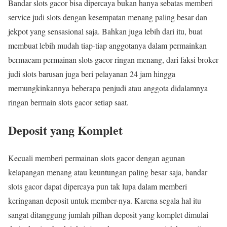
Bandar slots gacor bisa dipercaya bukan hanya sebatas memberi
service judi slots dengan kesempatan menang paling besar dan
jekpot yang sensasional saja. Bahkan juga lebih dari itu, buat
membuat lebih mudah tiap-tiap anggotanya dalam permainkan
bermacam permainan slots gacor ringan menang, dari faksi broker
judi slots barusan juga beri pelayanan 24 jam hingga
memungkinkannya beberapa penjudi atau anggota didalamnya
ringan bermain slots gacor setiap saat.
Deposit yang Komplet
Kecuali memberi permainan slots gacor dengan agunan
kelapangan menang atau keuntungan paling besar saja, bandar
slots gacor dapat dipercaya pun tak lupa dalam memberi
keringanan deposit untuk member-nya. Karena segala hal itu
sangat ditanggung jumlah pilhan deposit yang komplet dimulai