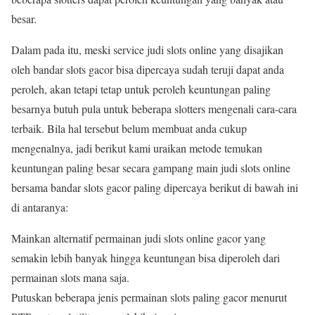
besar.
Dalam pada itu, meski service judi slots online yang disajikan
oleh bandar slots gacor bisa dipercaya sudah teruji dapat anda
peroleh, akan tetapi tetap untuk peroleh keuntungan paling
besarnya butuh pula untuk beberapa slotters mengenali cara-cara
terbaik. Bila hal tersebut belum membuat anda cukup
mengenalnya, jadi berikut kami uraikan metode temukan
keuntungan paling besar secara gampang main judi slots online
bersama bandar slots gacor paling dipercaya berikut di bawah ini
di antaranya:
Mainkan alternatif permainan judi slots online gacor yang
semakin lebih banyak hingga keuntungan bisa diperoleh dari
permainan slots mana saja.
Putuskan beberapa jenis permainan slots paling gacor menurut