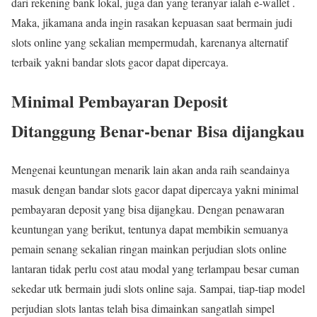
dari rekening bank lokal, juga dan yang teranyar ialah e-wallet .
Maka, jikamana anda ingin rasakan kepuasan saat bermain judi
slots online yang sekalian mempermudah, karenanya alternatif
terbaik yakni bandar slots gacor dapat dipercaya.
Minimal Pembayaran Deposit
Ditanggung Benar-benar Bisa dijangkau
Mengenai keuntungan menarik lain akan anda raih seandainya
masuk dengan bandar slots gacor dapat dipercaya yakni minimal
pembayaran deposit yang bisa dijangkau. Dengan penawaran
keuntungan yang berikut, tentunya dapat membikin semuanya
pemain senang sekalian ringan mainkan perjudian slots online
lantaran tidak perlu cost atau modal yang terlampau besar cuman
sekedar utk bermain judi slots online saja. Sampai, tiap-tiap model
perjudian slots lantas telah bisa dimainkan sangatlah simpel