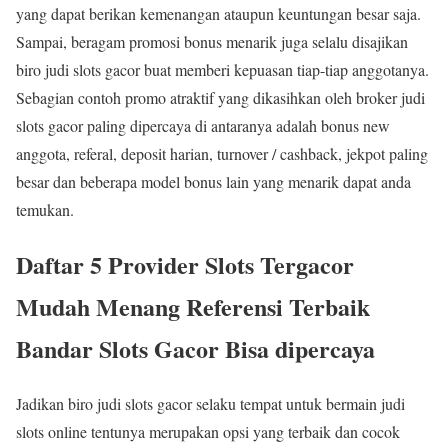
yang dapat berikan kemenangan ataupun keuntungan besar saja.
Sampai, beragam promosi bonus menarik juga selalu disajikan
biro judi slots gacor buat memberi kepuasan tiap-tiap anggotanya.
Sebagian contoh promo atraktif yang dikasihkan oleh broker judi
slots gacor paling dipercaya di antaranya adalah bonus new
anggota, referal, deposit harian, turnover / cashback, jekpot paling
besar dan beberapa model bonus lain yang menarik dapat anda
temukan.
Daftar 5 Provider Slots Tergacor
Mudah Menang Referensi Terbaik
Bandar Slots Gacor Bisa dipercaya
Jadikan biro judi slots gacor selaku tempat untuk bermain judi
slots online tentunya merupakan opsi yang terbaik dan cocok