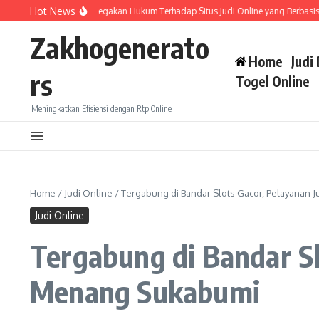
Skip to content
Hot News
ilik Tantangan Penegakan Hukum Terhadap Situs Judi Online yang Berbasis di Luar
Zakhogenerato
Home
Judi
rs
Togel Online
Meningkatkan Efisiensi dengan Rtp Online
Home
/
Judi Online
/
Tergabung di Bandar Slots Gacor, Pelayanan 
Judi Online
Tergabung di Bandar Sl
Menang Sukabumi