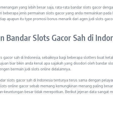
angan yang lebih besar saja, rata-rata bandar slots gacor dengan s
ari beberapa jenis permainan slots gacor yang anda memainkan pada 
tiap apapun itu type promosi bonus menarik dari agen judi slots gac
n Bandar Slots Gacor Sah di Indo
gacor sah di Indonesia, sebaiknya bagi beberapa slotters buat ketah
i tujuan biar bikin anda kenal apa sajakah yang disodori oleh bandar
engen bermain judi slots online didalamnya.
dar slots gacor sah di Indonesia tentunya terus sama dengan pelayan
lots online gacor sebab memang kemungkinan menang paling besar ser
-keuntungan besar tidak merepotkan. Berikut jejeran data sangat me