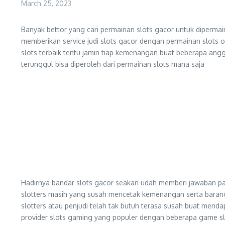
March 25, 2023
Banyak bettor yang cari permainan slots gacor untuk diperma
memberikan service judi slots gacor dengan permainan slots o
slots terbaik tentu jamin tiap kemenangan buat beberapa angg
terunggul bisa diperoleh dari permainan slots mana saja
Hadirnya bandar slots gacor seakan udah memberi jawaban pa
slotters masih yang susah mencetak kemenangan serta barangk
slotters atau penjudi telah tak butuh terasa susah buat mend
provider slots gaming yang populer dengan beberapa game s