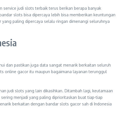
ervice judi slots terbaik terus berikan berapa banyak
bandar slots bisa dipercaya lebih bisa memberikan keuntungan
or yang paling dipercaya selalu ringan dimenangi seluruhnya
nesia
ui dan pastikan juga data sangat menarik berkaitan seluruh
 slots online gacor itu maupun bagaimana layanan terunggul
an judi slots yang lain dikasihkan. Ditambah lagi, keutamaan
ing menjadi yang paling diprioritaskan buat tiap-tiap
narik berkaitan dengan bandar slots gacor sah di Indonesia