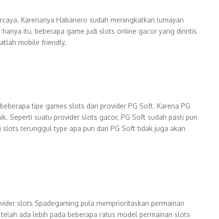
dipercaya. Karenanya Habanero sudah meningkatkan lumayan
ya itu, beberapa game judi slots online gacor yang dirintis
lah mobile friendly.
 beberapa tipe games slots dari provider PG Soft. Karena PG
k. Seperti suatu provider slots gacor, PG Soft sudah pasti pun
slots terunggul type apa pun dari PG Soft tidak juga akan
rovider slots Spadegaming pula memprioritaskan permainan
elah ada lebih pada beberapa ratus model permainan slots