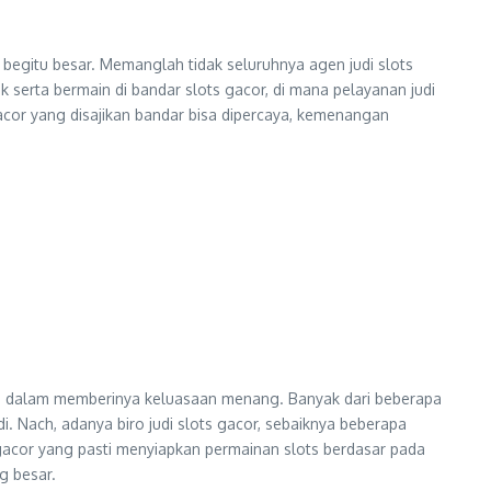
egitu besar. Memanglah tidak seluruhnya agen judi slots
serta bermain di bandar slots gacor, di mana pelayanan judi
gacor yang disajikan bandar bisa dipercaya, kemenangan
oke dalam memberinya keluasaan menang. Banyak dari beberapa
 Nach, adanya biro judi slots gacor, sebaiknya beberapa
s gacor yang pasti menyiapkan permainan slots berdasar pada
g besar.