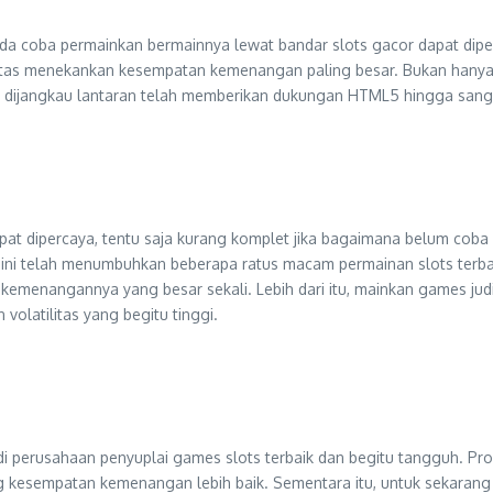
at anda coba permainkan bermainnya lewat bandar slots gacor dapat 
tas menekankan kesempatan kemenangan paling besar. Bukan hanya han
 dijangkau lantaran telah memberikan dukungan HTML5 hingga sangat
apat dipercaya, tentu saja kurang komplet jika bagaimana belum coba
u ini telah menumbuhkan beberapa ratus macam permainan slots terbai
emenangannya yang besar sekali. Lebih dari itu, mainkan games judi 
volatilitas yang begitu tinggi.
di perusahaan penyuplai games slots terbaik dan begitu tangguh. P
esempatan kemenangan lebih baik. Sementara itu, untuk sekarang t