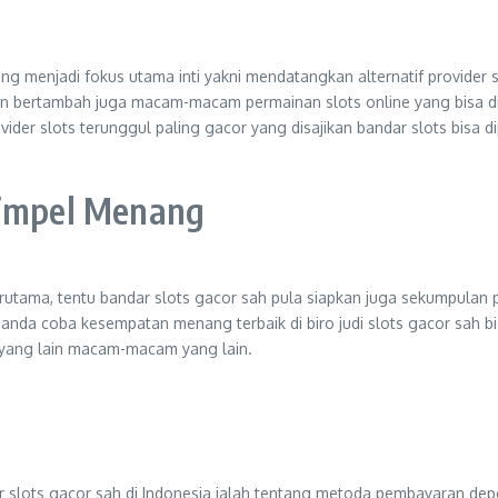
ang menjadi fokus utama inti yakni mendatangkan alternatif provider s
kin bertambah juga macam-macam permainan slots online yang bisa di
vider slots terunggul paling gacor yang disajikan bandar slots bisa 
Simpel Menang
utama, tentu bandar slots gacor sah pula siapkan juga sekumpulan 
anda coba kesempatan menang terbaik di biro judi slots gacor sah b
k yang lain macam-macam yang lain.
dar slots gacor sah di Indonesia ialah tentang metoda pembayaran d