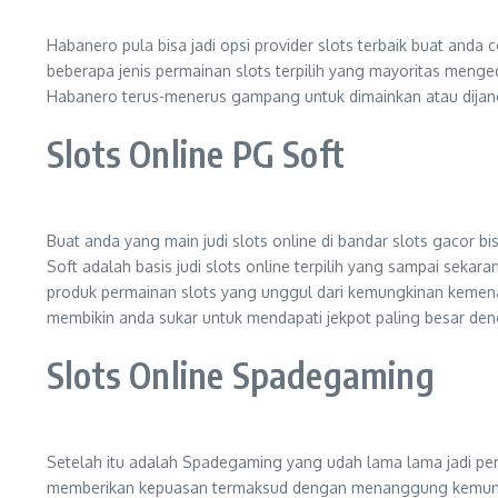
Habanero pula bisa jadi opsi provider slots terbaik buat an
beberapa jenis permainan slots terpilih yang mayoritas menge
Habanero terus-menerus gampang untuk dimainkan atau dijan
Slots Online PG Soft
Buat anda yang main judi slots online di bandar slots gacor b
Soft adalah basis judi slots online terpilih yang sampai seka
produk permainan slots yang unggul dari kemungkinan kemenang
membikin anda sukar untuk mendapati jekpot paling besar denga
Slots Online Spadegaming
Setelah itu adalah Spadegaming yang udah lama lama jadi pe
memberikan kepuasan termaksud dengan menanggung kemungkina