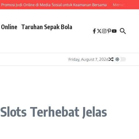
osi Judi Online di Media Sosial untuk Keamanan Bersama
Memahami Psikologi 
 Online
Taruhan Sepak Bola
Friday, August 7, 2026
Slots Terhebat Jelas