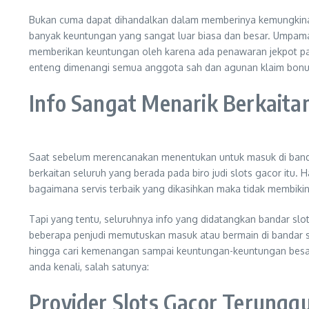
Bukan cuma dapat dihandalkan dalam memberinya kemungkinan 
banyak keuntungan yang sangat luar biasa dan besar. Umpaman
memberikan keuntungan oleh karena ada penawaran jekpot paling
enteng dimenangi semua anggota sah dan agunan klaim bonu
Info Sangat Menarik Berkaitan
Saat sebelum merencanakan menentukan untuk masuk di bandar
berkaitan seluruh yang berada pada biro judi slots gacor itu.
bagaimana servis terbaik yang dikasihkan maka tidak membikin
Tapi yang tentu, seluruhnya info yang didatangkan bandar slots
beberapa penjudi memutuskan masuk atau bermain di bandar s
hingga cari kemenangan sampai keuntungan-keuntungan besar a
anda kenali, salah satunya:
Provider Slots Gacor Terunggu