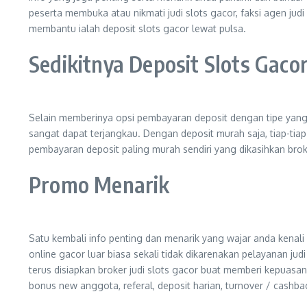
peserta membuka atau nikmati judi slots gacor, faksi agen jud
membantu ialah deposit slots gacor lewat pulsa.
Sedikitnya Deposit Slots Gaco
Selain memberinya opsi pembayaran deposit dengan tipe yang 
sangat dapat terjangkau. Dengan deposit murah saja, tiap-ti
pembayaran deposit paling murah sendiri yang dikasihkan broker 
Promo Menarik
Satu kembali info penting dan menarik yang wajar anda kenali 
online gacor luar biasa sekali tidak dikarenakan pelayanan 
terus disiapkan broker judi slots gacor buat memberi kepuasa
bonus new anggota, referal, deposit harian, turnover / cashb