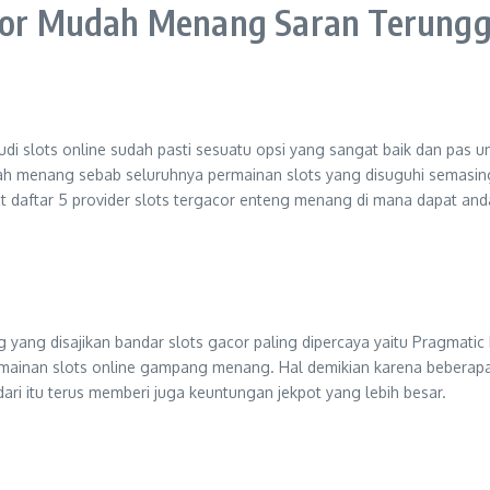
acor Mudah Menang Saran Terungg
udi slots online sudah pasti sesuatu opsi yang sangat baik dan pas un
ah menang sebab seluruhnya permainan slots yang disuguhi semasing
kut daftar 5 provider slots tergacor enteng menang di mana dapat an
g yang disajikan bandar slots gacor paling dipercaya yaitu Pragmati
rmainan slots online gampang menang. Hal demikian karena beberapa
ari itu terus memberi juga keuntungan jekpot yang lebih besar.