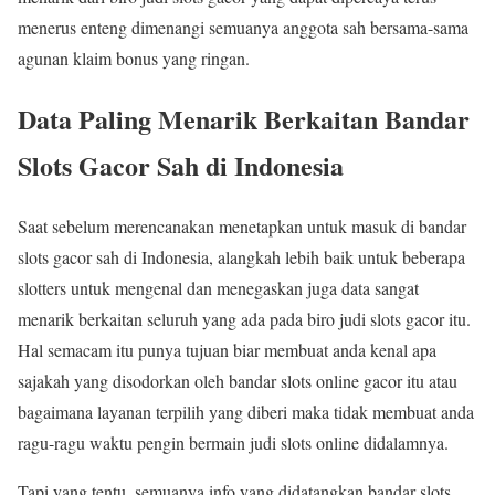
menerus enteng dimenangi semuanya anggota sah bersama-sama
agunan klaim bonus yang ringan.
Data Paling Menarik Berkaitan Bandar
Slots Gacor Sah di Indonesia
Saat sebelum merencanakan menetapkan untuk masuk di bandar
slots gacor sah di Indonesia, alangkah lebih baik untuk beberapa
slotters untuk mengenal dan menegaskan juga data sangat
menarik berkaitan seluruh yang ada pada biro judi slots gacor itu.
Hal semacam itu punya tujuan biar membuat anda kenal apa
sajakah yang disodorkan oleh bandar slots online gacor itu atau
bagaimana layanan terpilih yang diberi maka tidak membuat anda
ragu-ragu waktu pengin bermain judi slots online didalamnya.
Tapi yang tentu, semuanya info yang didatangkan bandar slots