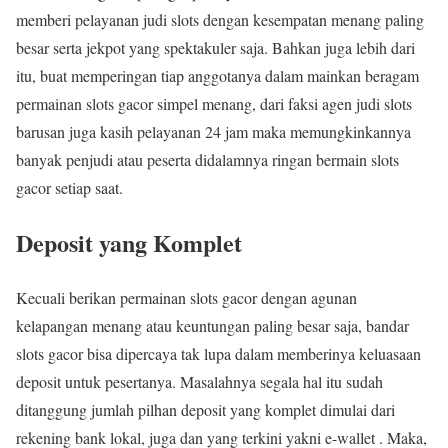
memberi pelayanan judi slots dengan kesempatan menang paling
besar serta jekpot yang spektakuler saja. Bahkan juga lebih dari
itu, buat memperingan tiap anggotanya dalam mainkan beragam
permainan slots gacor simpel menang, dari faksi agen judi slots
barusan juga kasih pelayanan 24 jam maka memungkinkannya
banyak penjudi atau peserta didalamnya ringan bermain slots
gacor setiap saat.
Deposit yang Komplet
Kecuali berikan permainan slots gacor dengan agunan
kelapangan menang atau keuntungan paling besar saja, bandar
slots gacor bisa dipercaya tak lupa dalam memberinya keluasaan
deposit untuk pesertanya. Masalahnya segala hal itu sudah
ditanggung jumlah pilhan deposit yang komplet dimulai dari
rekening bank lokal, juga dan yang terkini yakni e-wallet . Maka,