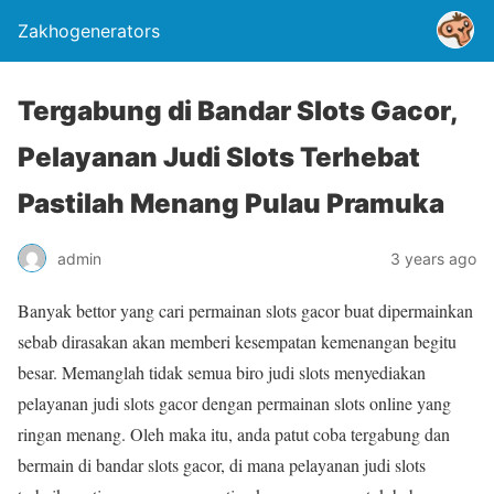
Zakhogenerators
Tergabung di Bandar Slots Gacor,
Pelayanan Judi Slots Terhebat
Pastilah Menang Pulau Pramuka
admin
3 years ago
Banyak bettor yang cari permainan slots gacor buat dipermainkan
sebab dirasakan akan memberi kesempatan kemenangan begitu
besar. Memanglah tidak semua biro judi slots menyediakan
pelayanan judi slots gacor dengan permainan slots online yang
ringan menang. Oleh maka itu, anda patut coba tergabung dan
bermain di bandar slots gacor, di mana pelayanan judi slots