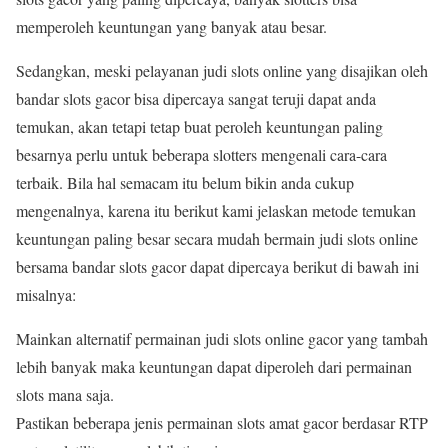
memperoleh keuntungan yang banyak atau besar.
Sedangkan, meski pelayanan judi slots online yang disajikan oleh
bandar slots gacor bisa dipercaya sangat teruji dapat anda
temukan, akan tetapi tetap buat peroleh keuntungan paling
besarnya perlu untuk beberapa slotters mengenali cara-cara
terbaik. Bila hal semacam itu belum bikin anda cukup
mengenalnya, karena itu berikut kami jelaskan metode temukan
keuntungan paling besar secara mudah bermain judi slots online
bersama bandar slots gacor dapat dipercaya berikut di bawah ini
misalnya:
Mainkan alternatif permainan judi slots online gacor yang tambah
lebih banyak maka keuntungan dapat diperoleh dari permainan
slots mana saja.
Pastikan beberapa jenis permainan slots amat gacor berdasar RTP