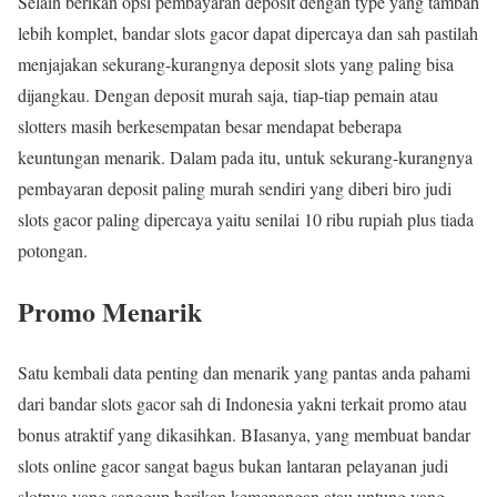
Selain berikan opsi pembayaran deposit dengan type yang tambah
lebih komplet, bandar slots gacor dapat dipercaya dan sah pastilah
menjajakan sekurang-kurangnya deposit slots yang paling bisa
dijangkau. Dengan deposit murah saja, tiap-tiap pemain atau
slotters masih berkesempatan besar mendapat beberapa
keuntungan menarik. Dalam pada itu, untuk sekurang-kurangnya
pembayaran deposit paling murah sendiri yang diberi biro judi
slots gacor paling dipercaya yaitu senilai 10 ribu rupiah plus tiada
potongan.
Promo Menarik
Satu kembali data penting dan menarik yang pantas anda pahami
dari bandar slots gacor sah di Indonesia yakni terkait promo atau
bonus atraktif yang dikasihkan. BIasanya, yang membuat bandar
slots online gacor sangat bagus bukan lantaran pelayanan judi
slotnya yang sanggup berikan kemenangan atau untung yang