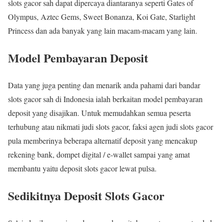
slots gacor sah dapat dipercaya diantaranya seperti Gates of
Olympus, Aztec Gems, Sweet Bonanza, Koi Gate, Starlight
Princess dan ada banyak yang lain macam-macam yang lain.
Model Pembayaran Deposit
Data yang juga penting dan menarik anda pahami dari bandar
slots gacor sah di Indonesia ialah berkaitan model pembayaran
deposit yang disajikan. Untuk memudahkan semua peserta
terhubung atau nikmati judi slots gacor, faksi agen judi slots gacor
pula memberinya beberapa alternatif deposit yang mencakup
rekening bank, dompet digital / e-wallet sampai yang amat
membantu yaitu deposit slots gacor lewat pulsa.
Sedikitnya Deposit Slots Gacor