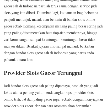
gacor sah di Indonesia pastilah terus sama dengan service judi
slots yang lain diberi. Ditambah lagi, keutamaan bagi beberapa
penjudi menunjuk masuk atau bermain di bandar slots online
gacor sebab memang kesempatan menang paling besar sering jadi
yang paling diistemewakan buat tiap-tiap member-nya, hingga
cari kemenangan sampai keuntungan-keuntungan besar tidak
menyusahkan. Berikut jejeran info sangat menarik berkaitan
dengan bandar slots gacor sah di Indonesia yang harus anda
pahami, antara lain:
Provider Slots Gacor Terunggul
Jadi bandar slots gacor sah paling dipercaya, pastilah yang jadi
fokus utama penting yaitu mendatangkan opsi provider slots
online terhebat dan paling gacor juga. Sebab, dengan menyiapkan
provider slots gacor, dengan cara otomatis akan bertambah