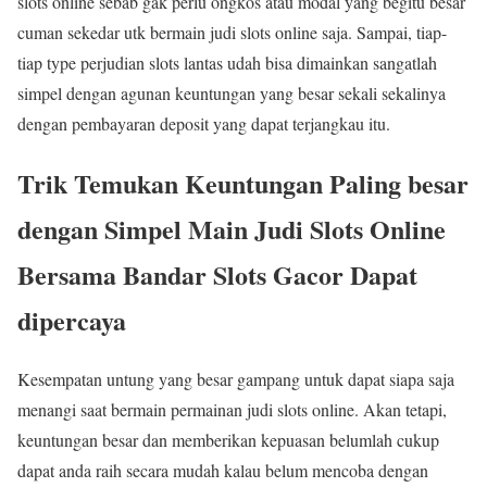
slots online sebab gak perlu ongkos atau modal yang begitu besar
cuman sekedar utk bermain judi slots online saja. Sampai, tiap-
tiap type perjudian slots lantas udah bisa dimainkan sangatlah
simpel dengan agunan keuntungan yang besar sekali sekalinya
dengan pembayaran deposit yang dapat terjangkau itu.
Trik Temukan Keuntungan Paling besar
dengan Simpel Main Judi Slots Online
Bersama Bandar Slots Gacor Dapat
dipercaya
Kesempatan untung yang besar gampang untuk dapat siapa saja
menangi saat bermain permainan judi slots online. Akan tetapi,
keuntungan besar dan memberikan kepuasan belumlah cukup
dapat anda raih secara mudah kalau belum mencoba dengan