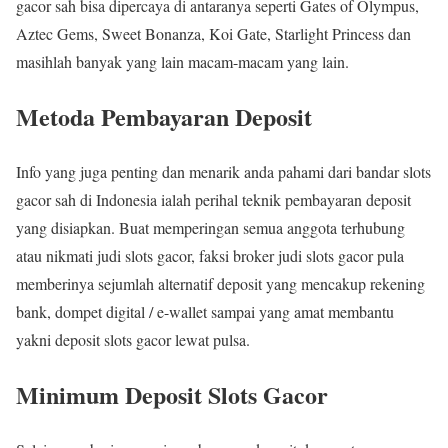
gacor sah bisa dipercaya di antaranya seperti Gates of Olympus,
Aztec Gems, Sweet Bonanza, Koi Gate, Starlight Princess dan
masihlah banyak yang lain macam-macam yang lain.
Metoda Pembayaran Deposit
Info yang juga penting dan menarik anda pahami dari bandar slots
gacor sah di Indonesia ialah perihal teknik pembayaran deposit
yang disiapkan. Buat memperingan semua anggota terhubung
atau nikmati judi slots gacor, faksi broker judi slots gacor pula
memberinya sejumlah alternatif deposit yang mencakup rekening
bank, dompet digital / e-wallet sampai yang amat membantu
yakni deposit slots gacor lewat pulsa.
Minimum Deposit Slots Gacor