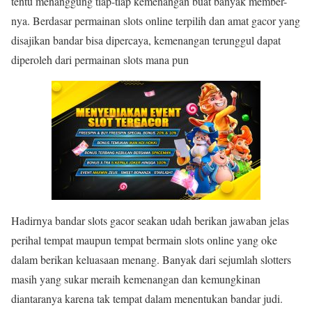
tentu menanggung tiap-tiap kemenangan buat banyak member-
nya. Berdasar permainan slots online terpilih dan amat gacor yang
disajikan bandar bisa dipercaya, kemenangan terunggul dapat
diperoleh dari permainan slots mana pun
Hadirnya bandar slots gacor seakan udah berikan jawaban jelas
perihal tempat maupun tempat bermain slots online yang oke
dalam berikan keluasaan menang. Banyak dari sejumlah slotters
masih yang sukar meraih kemenangan dan kemungkinan
diantaranya karena tak tempat dalam menentukan bandar judi.