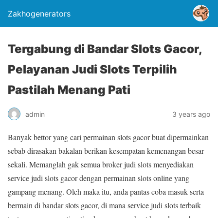
Zakhogenerators
Tergabung di Bandar Slots Gacor,
Pelayanan Judi Slots Terpilih
Pastilah Menang Pati
admin
3 years ago
Banyak bettor yang cari permainan slots gacor buat dipermainkan
sebab dirasakan bakalan berikan kesempatan kemenangan besar
sekali. Memanglah gak semua broker judi slots menyediakan
service judi slots gacor dengan permainan slots online yang
gampang menang. Oleh maka itu, anda pantas coba masuk serta
bermain di bandar slots gacor, di mana service judi slots terbaik