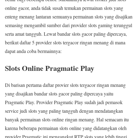
online gacor, anda tidak susah temukan permainan slots yang
enteng menang lantaran semuanya permainan slots yang disajikan
semasing mengambil sumber dari provider slots gaming terunggul
serta amat tangguh. Lewat bandar slots gacor paling dipercaya,
berikut daftar 5 provider slots tergacor ringan menang di mana
dapat anda coba bermainnya:
Slots Online Pragmatic Play
Di barisan pertama daftar provier slots tergacor ringan menang
yang disajikan bandar slots gacor paling dipercaya yaitu
Pragmatic Play. Provider Pragmatic Play sudah jadi pemasok
service judi slots yang paling tangguh dengan mendatangkan
banyak permainan slots online ringan menang. Hal semacam itu
karena beberapa permainan slots online yang didatangkan oleh
provider Pragmatic ini mengangkut RTP slots yang lebih tinggi,