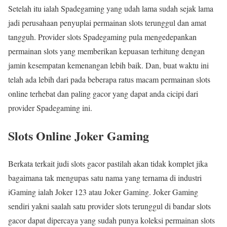
Setelah itu ialah Spadegaming yang udah lama sudah sejak lama
jadi perusahaan penyuplai permainan slots terunggul dan amat
tangguh. Provider slots Spadegaming pula mengedepankan
permainan slots yang memberikan kepuasan terhitung dengan
jamin kesempatan kemenangan lebih baik. Dan, buat waktu ini
telah ada lebih dari pada beberapa ratus macam permainan slots
online terhebat dan paling gacor yang dapat anda cicipi dari
provider Spadegaming ini.
Slots Online Joker Gaming
Berkata terkait judi slots gacor pastilah akan tidak komplet jika
bagaimana tak mengupas satu nama yang ternama di industri
iGaming ialah Joker 123 atau Joker Gaming. Joker Gaming
sendiri yakni saalah satu provider slots terunggul di bandar slots
gacor dapat dipercaya yang sudah punya koleksi permainan slots