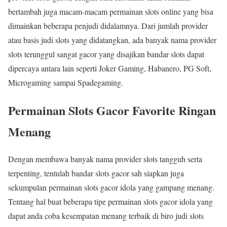
bertambah juga macam-macam permainan slots online yang bisa
dimainkan beberapa penjudi didalamnya. Dari jumlah provider
atau basis judi slots yang didatangkan, ada banyak nama provider
slots terunggul sangat gacor yang disajikan bandar slots dapat
dipercaya antara lain seperti Joker Gaming, Habanero, PG Soft,
Microgaming sampai Spadegaming.
Permainan Slots Gacor Favorite Ringan
Menang
Dengan membawa banyak nama provider slots tangguh serta
terpenting, tentulah bandar slots gacor sah siapkan juga
sekumpulan permainan slots gacor idola yang gampang menang.
Tentang hal buat beberapa tipe permainan slots gacor idola yang
dapat anda coba kesempatan menang terbaik di biro judi slots