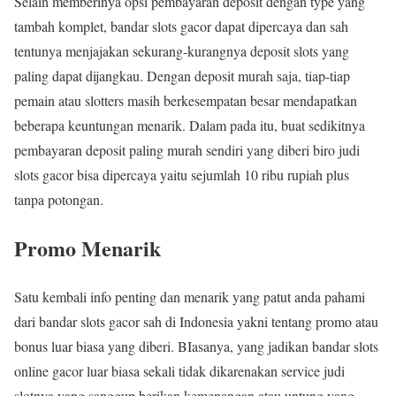
Selain memberinya opsi pembayaran deposit dengan type yang
tambah komplet, bandar slots gacor dapat dipercaya dan sah
tentunya menjajakan sekurang-kurangnya deposit slots yang
paling dapat dijangkau. Dengan deposit murah saja, tiap-tiap
pemain atau slotters masih berkesempatan besar mendapatkan
beberapa keuntungan menarik. Dalam pada itu, buat sedikitnya
pembayaran deposit paling murah sendiri yang diberi biro judi
slots gacor bisa dipercaya yaitu sejumlah 10 ribu rupiah plus
tanpa potongan.
Promo Menarik
Satu kembali info penting dan menarik yang patut anda pahami
dari bandar slots gacor sah di Indonesia yakni tentang promo atau
bonus luar biasa yang diberi. BIasanya, yang jadikan bandar slots
online gacor luar biasa sekali tidak dikarenakan service judi
slotnya yang sanggup berikan kemenangan atau untung yang