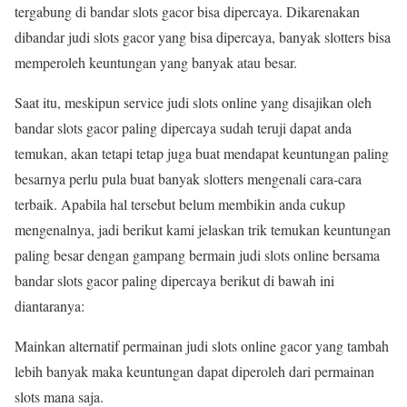
tergabung di bandar slots gacor bisa dipercaya. Dikarenakan
dibandar judi slots gacor yang bisa dipercaya, banyak slotters bisa
memperoleh keuntungan yang banyak atau besar.
Saat itu, meskipun service judi slots online yang disajikan oleh
bandar slots gacor paling dipercaya sudah teruji dapat anda
temukan, akan tetapi tetap juga buat mendapat keuntungan paling
besarnya perlu pula buat banyak slotters mengenali cara-cara
terbaik. Apabila hal tersebut belum membikin anda cukup
mengenalnya, jadi berikut kami jelaskan trik temukan keuntungan
paling besar dengan gampang bermain judi slots online bersama
bandar slots gacor paling dipercaya berikut di bawah ini
diantaranya:
Mainkan alternatif permainan judi slots online gacor yang tambah
lebih banyak maka keuntungan dapat diperoleh dari permainan
slots mana saja.