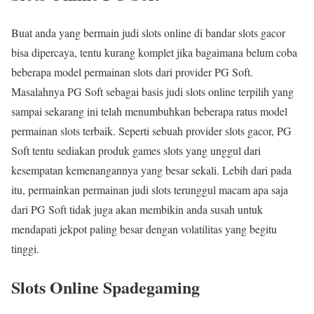
Buat anda yang bermain judi slots online di bandar slots gacor
bisa dipercaya, tentu kurang komplet jika bagaimana belum coba
beberapa model permainan slots dari provider PG Soft.
Masalahnya PG Soft sebagai basis judi slots online terpilih yang
sampai sekarang ini telah menumbuhkan beberapa ratus model
permainan slots terbaik. Seperti sebuah provider slots gacor, PG
Soft tentu sediakan produk games slots yang unggul dari
kesempatan kemenangannya yang besar sekali. Lebih dari pada
itu, permainkan permainan judi slots terunggul macam apa saja
dari PG Soft tidak juga akan membikin anda susah untuk
mendapati jekpot paling besar dengan volatilitas yang begitu
tinggi.
Slots Online Spadegaming