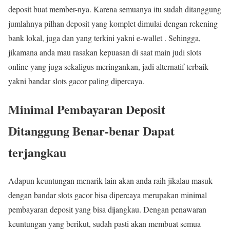
deposit buat member-nya. Karena semuanya itu sudah ditanggung
jumlahnya pilhan deposit yang komplet dimulai dengan rekening
bank lokal, juga dan yang terkini yakni e-wallet . Sehingga,
jikamana anda mau rasakan kepuasan di saat main judi slots
online yang juga sekaligus meringankan, jadi alternatif terbaik
yakni bandar slots gacor paling dipercaya.
Minimal Pembayaran Deposit
Ditanggung Benar-benar Dapat
terjangkau
Adapun keuntungan menarik lain akan anda raih jikalau masuk
dengan bandar slots gacor bisa dipercaya merupakan minimal
pembayaran deposit yang bisa dijangkau. Dengan penawaran
keuntungan yang berikut, sudah pasti akan membuat semua