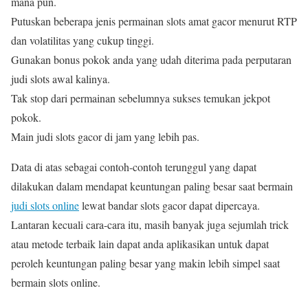
mana pun.
Putuskan beberapa jenis permainan slots amat gacor menurut RTP
dan volatilitas yang cukup tinggi.
Gunakan bonus pokok anda yang udah diterima pada perputaran
judi slots awal kalinya.
Tak stop dari permainan sebelumnya sukses temukan jekpot
pokok.
Main judi slots gacor di jam yang lebih pas.
Data di atas sebagai contoh-contoh terunggul yang dapat
dilakukan dalam mendapat keuntungan paling besar saat bermain
judi slots online
lewat bandar slots gacor dapat dipercaya.
Lantaran kecuali cara-cara itu, masih banyak juga sejumlah trick
atau metode terbaik lain dapat anda aplikasikan untuk dapat
peroleh keuntungan paling besar yang makin lebih simpel saat
bermain slots online.