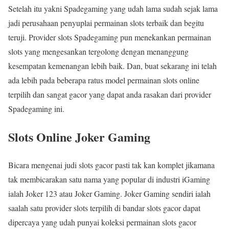
Setelah itu yakni Spadegaming yang udah lama sudah sejak lama
jadi perusahaan penyuplai permainan slots terbaik dan begitu
teruji. Provider slots Spadegaming pun menekankan permainan
slots yang mengesankan tergolong dengan menanggung
kesempatan kemenangan lebih baik. Dan, buat sekarang ini telah
ada lebih pada beberapa ratus model permainan slots online
terpilih dan sangat gacor yang dapat anda rasakan dari provider
Spadegaming ini.
Slots Online Joker Gaming
Bicara mengenai judi slots gacor pasti tak kan komplet jikamana
tak membicarakan satu nama yang popular di industri iGaming
ialah Joker 123 atau Joker Gaming. Joker Gaming sendiri ialah
saalah satu provider slots terpilih di bandar slots gacor dapat
dipercaya yang udah punyai koleksi permainan slots gacor