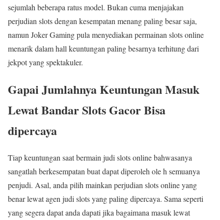
sejumlah beberapa ratus model. Bukan cuma menjajakan
perjudian slots dengan kesempatan menang paling besar saja,
namun Joker Gaming pula menyediakan permainan slots online
menarik dalam hall keuntungan paling besarnya terhitung dari
jekpot yang spektakuler.
Gapai Jumlahnya Keuntungan Masuk
Lewat Bandar Slots Gacor Bisa
dipercaya
Tiap keuntungan saat bermain judi slots online bahwasanya
sangatlah berkesempatan buat dapat diperoleh ole h semuanya
penjudi. Asal, anda pilih mainkan perjudian slots online yang
benar lewat agen judi slots yang paling dipercaya. Sama seperti
yang segera dapat anda dapati jika bagaimana masuk lewat