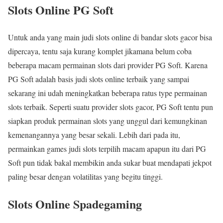
Slots Online PG Soft
Untuk anda yang main judi slots online di bandar slots gacor bisa
dipercaya, tentu saja kurang komplet jikamana belum coba
beberapa macam permainan slots dari provider PG Soft. Karena
PG Soft adalah basis judi slots online terbaik yang sampai
sekarang ini udah meningkatkan beberapa ratus type permainan
slots terbaik. Seperti suatu provider slots gacor, PG Soft tentu pun
siapkan produk permainan slots yang unggul dari kemungkinan
kemenangannya yang besar sekali. Lebih dari pada itu,
permainkan games judi slots terpilih macam apapun itu dari PG
Soft pun tidak bakal membikin anda sukar buat mendapati jekpot
paling besar dengan volatilitas yang begitu tinggi.
Slots Online Spadegaming