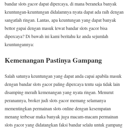
bandar slots gacor dapat dipercaya, di mana beraneka banyak
keuntungan-keuntungan didalamnya nyata dapat ada raih dengan
sangatlah ringan. Lantas, apa keuntungan yang dapat banyak
bettor gapai dengan masuk lewat bandar slots gacor bisa
dipercaya? Di bawah ini kami beritahu ke anda sejumlah
keuntungannya:
Kemenangan Pastinya Gampang
Salah satunya keuntungan yang dapat anda capai apabila masuk
dengan bandar slots gacor paling dipercaya tentu saja tidak lain
disamping meraih kemenangan yang nyata ringan. Menurut
peranannya, broker judi slots gacor memang selamanya
mementingkan permainan slots online dengan kesempatan
menang terbesar maka banyak juga macam-macam permainan
slots gacor yang didatangkan faksi bandar selalu untuk gampang