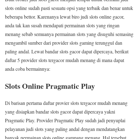
slots online sudah pasti sesuatu opsi yang terbaik dan benar untuk
beberapa bettor. Karenanya lewat biro judi slots online gacor,
anda tak kan susah mendapati permainan slots yang ringan
menang sebab semuanya permainan slots yang disuguhi semasing
mengambil sumber dari provider slots gaming terunggul dan
paling andal. Lewat bandar slots gacor dapat dipercaya, berikut
daftar 5 provider slots tergacor mudah menang di mana dapat
anda coba bermainnya:
Slots Online Pragmatic Play
Di barisan pertama daftar provier slots tergacor mudah menang
yang disiapkan bandar slots gacor dapat dipercaya yakni
Pragmatic Play. Provider Pragmatic Play sudah jadi penyuplai
pelayanan judi slots yang paling andal dengan mendatangkan
banyak permainan slots online gampang menang. Hal tersebut