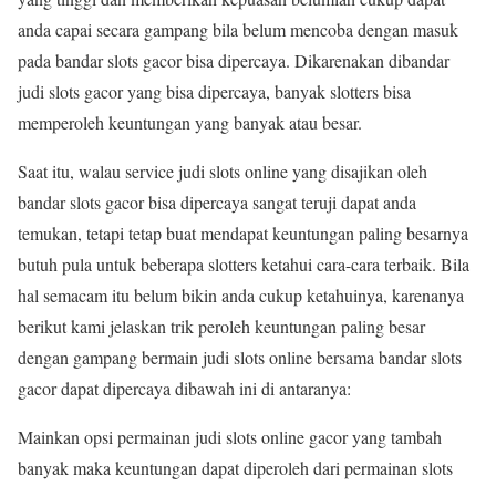
anda capai secara gampang bila belum mencoba dengan masuk
pada bandar slots gacor bisa dipercaya. Dikarenakan dibandar
judi slots gacor yang bisa dipercaya, banyak slotters bisa
memperoleh keuntungan yang banyak atau besar.
Saat itu, walau service judi slots online yang disajikan oleh
bandar slots gacor bisa dipercaya sangat teruji dapat anda
temukan, tetapi tetap buat mendapat keuntungan paling besarnya
butuh pula untuk beberapa slotters ketahui cara-cara terbaik. Bila
hal semacam itu belum bikin anda cukup ketahuinya, karenanya
berikut kami jelaskan trik peroleh keuntungan paling besar
dengan gampang bermain judi slots online bersama bandar slots
gacor dapat dipercaya dibawah ini di antaranya:
Mainkan opsi permainan judi slots online gacor yang tambah
banyak maka keuntungan dapat diperoleh dari permainan slots