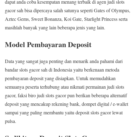
dapat anda coba kesempatan menang terbaik di agen judi slots
gacor sah bisa dipercaya salah satunya seperti Gates of Olympus,
Aztec Gems, Sweet Bonanza, Koi Gate, Starlight Princess serta
masihlah banyak yang lain beberapa jenis yang lain.
Model Pembayaran Deposit
Data yang sangat juga penting dan menarik anda pahami dari
bandar slots gacor sah di Indonesia yaitu berkenaan metoda
pembayaran deposit yang disiapkan. Untuk memudahkan
semuanya peserta terhubung atau nikmati permainan judi slots
gacor, faksi biro judi slots gacor pun berikan beberapa alternatif
deposit yang mencakup rekening bank, dompet digital / e-wallet
sampai yang paling membantu yaitu deposit slots gacor lewat
pulsa.