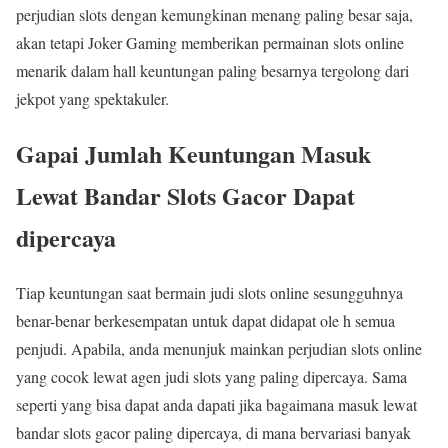
perjudian slots dengan kemungkinan menang paling besar saja,
akan tetapi Joker Gaming memberikan permainan slots online
menarik dalam hall keuntungan paling besarnya tergolong dari
jekpot yang spektakuler.
Gapai Jumlah Keuntungan Masuk
Lewat Bandar Slots Gacor Dapat
dipercaya
Tiap keuntungan saat bermain judi slots online sesungguhnya
benar-benar berkesempatan untuk dapat didapat ole h semua
penjudi. Apabila, anda menunjuk mainkan perjudian slots online
yang cocok lewat agen judi slots yang paling dipercaya. Sama
seperti yang bisa dapat anda dapati jika bagaimana masuk lewat
bandar slots gacor paling dipercaya, di mana bervariasi banyak