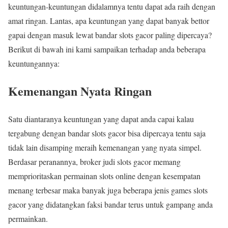
keuntungan-keuntungan didalamnya tentu dapat ada raih dengan
amat ringan. Lantas, apa keuntungan yang dapat banyak bettor
gapai dengan masuk lewat bandar slots gacor paling dipercaya?
Berikut di bawah ini kami sampaikan terhadap anda beberapa
keuntungannya:
Kemenangan Nyata Ringan
Satu diantaranya keuntungan yang dapat anda capai kalau
tergabung dengan bandar slots gacor bisa dipercaya tentu saja
tidak lain disamping meraih kemenangan yang nyata simpel.
Berdasar peranannya, broker judi slots gacor memang
memprioritaskan permainan slots online dengan kesempatan
menang terbesar maka banyak juga beberapa jenis games slots
gacor yang didatangkan faksi bandar terus untuk gampang anda
permainkan.