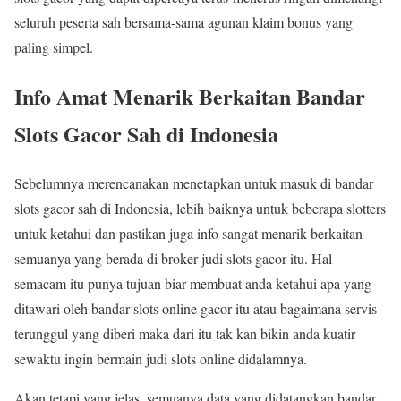
seluruh peserta sah bersama-sama agunan klaim bonus yang
paling simpel.
Info Amat Menarik Berkaitan Bandar
Slots Gacor Sah di Indonesia
Sebelumnya merencanakan menetapkan untuk masuk di bandar
slots gacor sah di Indonesia, lebih baiknya untuk beberapa slotters
untuk ketahui dan pastikan juga info sangat menarik berkaitan
semuanya yang berada di broker judi slots gacor itu. Hal
semacam itu punya tujuan biar membuat anda ketahui apa yang
ditawari oleh bandar slots online gacor itu atau bagaimana servis
terunggul yang diberi maka dari itu tak kan bikin anda kuatir
sewaktu ingin bermain judi slots online didalamnya.
Akan tetapi yang jelas, semuanya data yang didatangkan bandar