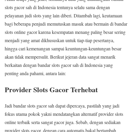
slots gacor sah di Indonesia tentunya selalu sama dengan
pelayanan judi slots yang lain diberi. Ditambah lagi, keutamaan
bagi beberapa penjudi memutuskan masuk atau bermain di bandar
slots online gacor karena kesempatan menang paling besar sering
menjadi yang amat dikhususkan untuk tiap-tiap pesertanya,
hingga cari kemenangan sampai keuntungan-keuntungan besar
akan tidak mempersulit. Berikut jejeran data sangat menarik
berkaitan dengan bandar slots gacor sah di Indonesia yang
penting anda pahami, antara lain:
Provider Slots Gacor Terhebat
Jadi bandar slots gacor sah dapat dipercaya, pastilah yang jadi
fokus utama pokok yakni mendatangkan alternatif provider slots
online terbaik serta sangat gacor juga. Sebab, dengan sediakan
provider slots gacor, dengan cara automatis bakal bertambah