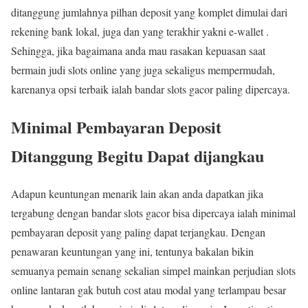
ditanggung jumlahnya pilhan deposit yang komplet dimulai dari
rekening bank lokal, juga dan yang terakhir yakni e-wallet .
Sehingga, jika bagaimana anda mau rasakan kepuasan saat
bermain judi slots online yang juga sekaligus mempermudah,
karenanya opsi terbaik ialah bandar slots gacor paling dipercaya.
Minimal Pembayaran Deposit
Ditanggung Begitu Dapat dijangkau
Adapun keuntungan menarik lain akan anda dapatkan jika
tergabung dengan bandar slots gacor bisa dipercaya ialah minimal
pembayaran deposit yang paling dapat terjangkau. Dengan
penawaran keuntungan yang ini, tentunya bakalan bikin
semuanya pemain senang sekalian simpel mainkan perjudian slots
online lantaran gak butuh cost atau modal yang terlampau besar