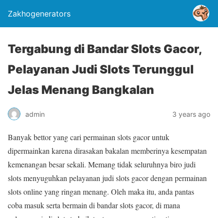
Zakhogenerators
Tergabung di Bandar Slots Gacor,
Pelayanan Judi Slots Terunggul
Jelas Menang Bangkalan
admin
3 years ago
Banyak bettor yang cari permainan slots gacor untuk
dipermainkan karena dirasakan bakalan memberinya kesempatan
kemenangan besar sekali. Memang tidak seluruhnya biro judi
slots menyuguhkan pelayanan judi slots gacor dengan permainan
slots online yang ringan menang. Oleh maka itu, anda pantas
coba masuk serta bermain di bandar slots gacor, di mana