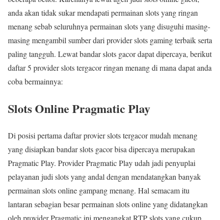
anda akan tidak sukar mendapati permainan slots yang ringan
menang sebab seluruhnya permainan slots yang disuguhi masing-
masing mengambil sumber dari provider slots gaming terbaik serta
paling tangguh. Lewat bandar slots gacor dapat dipercaya, berikut
daftar 5 provider slots tergacor ringan menang di mana dapat anda
coba bermainnya:
Slots Online Pragmatic Play
Di posisi pertama daftar provier slots tergacor mudah menang
yang disiapkan bandar slots gacor bisa dipercaya merupakan
Pragmatic Play. Provider Pragmatic Play udah jadi penyuplai
pelayanan judi slots yang andal dengan mendatangkan banyak
permainan slots online gampang menang. Hal semacam itu
lantaran sebagian besar permainan slots online yang didatangkan
oleh provider Pragmatic ini mengangkat RTP slots yang cukup