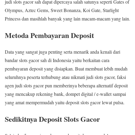
judi slots gacor sah dapat dipercaya salah satunya seperti Gates of
Olympus, Aztec Gems, Sweet Bonanza, Koi Gate, Starlight
Princess dan masihlah banyak yang lain macam-macam yang lain.
Metoda Pembayaran Deposit
Data yang sangat juga penting serta menarik anda kenali dari
bandar slots gacor sah di Indonesia yaitu berkaitan cara
pembayaran deposit yang disiapkan. Buat membuat lebih mudah
seluruhnya peserta terhubung atau nikmati judi slots gacor, faksi
agen judi slots gacor pun memberinya beberapa alternatif deposit
yang mencakup rekening bank, dompet digital / e-wallet sampai
yang amat mempermudah yaitu deposit slots gacor lewat pulsa.
Sedikitnya Deposit Slots Gacor