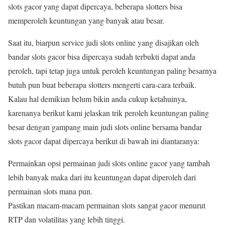
slots gacor yang dapat dipercaya, beberapa slotters bisa
memperoleh keuntungan yang banyak atau besar.
Saat itu, biarpun service judi slots online yang disajikan oleh
bandar slots gacor bisa dipercaya sudah terbukti dapat anda
peroleh, tapi tetap juga untuk peroleh keuntungan paling besarnya
butuh pun buat beberapa slotters mengerti cara-cara terbaik.
Kalau hal demikian belum bikin anda cukup ketahuinya,
karenanya berikut kami jelaskan trik peroleh keuntungan paling
besar dengan gampang main judi slots online bersama bandar
slots gacor dapat dipercaya berikut di bawah ini diantaranya:
Permainkan opsi permainan judi slots online gacor yang tambah
lebih banyak maka dari itu keuntungan dapat diperoleh dari
permainan slots mana pun.
Pastikan macam-macam permainan slots sangat gacor menurut
RTP dan volatilitas yang lebih tinggi.