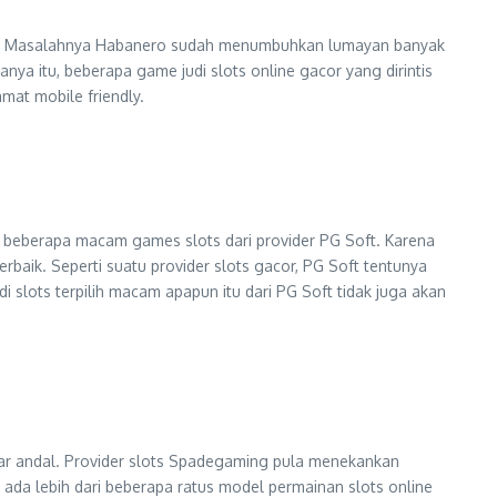
rcaya. Masalahnya Habanero sudah menumbuhkan lumayan banyak
 itu, beberapa game judi slots online gacor yang dirintis
at mobile friendly.
ba beberapa macam games slots dari provider PG Soft. Karena
rbaik. Seperti suatu provider slots gacor, PG Soft tentunya
slots terpilih macam apapun itu dari PG Soft tidak juga akan
nar andal. Provider slots Spadegaming pula menekankan
da lebih dari beberapa ratus model permainan slots online