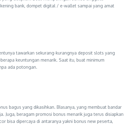
rekening bank, dompet digital / e-wallet sampai yang amat
entunya tawarkan sekurang-kurangnya deposit slots yang
beberapa keuntungan menarik. Saat itu, buat minimum
tanpa ada potongan.
 bonus bagus yang dikasihkan. BIasanya, yang membuat bandar
aja. Juga, beragam promosi bonus menarik juga terus disiapkan
or bisa dipercaya di antaranya yakni bonus new peserta,