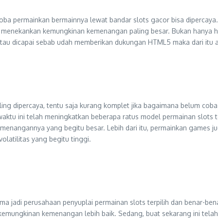
nda coba permainkan bermainnya lewat bandar slots gacor bisa dipe
enekankan kemungkinan kemenangan paling besar. Bukan hanya hanya
au dicapai sebab udah memberikan dukungan HTML5 maka dari itu am
paling dipercaya, tentu saja kurang komplet jika bagaimana belum co
waktu ini telah meningkatkan beberapa ratus model permainan slots te
nangannya yang begitu besar. Lebih dari itu, permainkan games judi 
latilitas yang begitu tinggi.
ma jadi perusahaan penyuplai permainan slots terpilih dan benar-be
ungkinan kemenangan lebih baik. Sedang, buat sekarang ini telah a