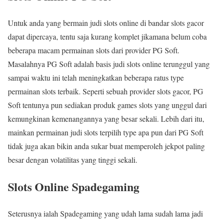
Untuk anda yang bermain judi slots online di bandar slots gacor
dapat dipercaya, tentu saja kurang komplet jikamana belum coba
beberapa macam permainan slots dari provider PG Soft.
Masalahnya PG Soft adalah basis judi slots online terunggul yang
sampai waktu ini telah meningkatkan beberapa ratus type
permainan slots terbaik. Seperti sebuah provider slots gacor, PG
Soft tentunya pun sediakan produk games slots yang unggul dari
kemungkinan kemenangannya yang besar sekali. Lebih dari itu,
mainkan permainan judi slots terpilih type apa pun dari PG Soft
tidak juga akan bikin anda sukar buat memperoleh jekpot paling
besar dengan volatilitas yang tinggi sekali.
Slots Online Spadegaming
Seterusnya ialah Spadegaming yang udah lama sudah lama jadi