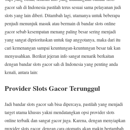
gacor sah di Indonesia pastilah terus sesuai sama pelayanan judi
slots yang lain diberi. Ditambah lagi, utamanya untuk beberapa
penjudi menunjuk masuk atau bermain di bandar slots online
gacor sebab kesempatan menang paling besar sering menjadi
yang sangat diprioritaskan untuk tiap anggotanya, maka dari itu
cari kemenangan sampai keuntungan-keuntungan besar tak kan
menyusahkan. Berikut jejeran info sangat menarik berkaitan
dengan bandar slots gacor sah di Indonesia yang penting anda
kenali, antara lain:
Provider Slots Gacor Terunggul
Jadi bandar slots gacor sah bisa dipercaya, pastilah yang menjadi
target utama khusus yakni mendatangkan opsi provider slots
online terbaik dan sangat gacor juga. Karena, dengan menyiapkan
provider slots gacor, dengan cara otomatis akan makin bertambah