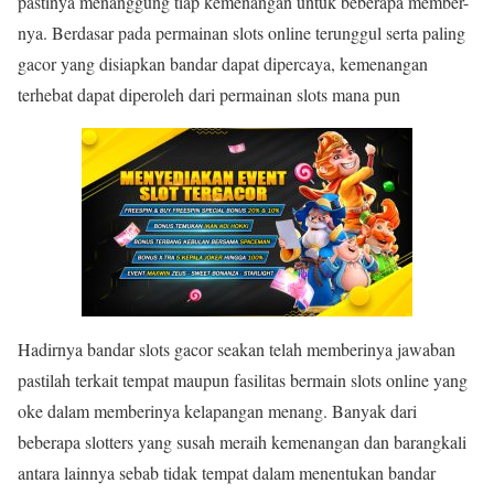
pastinya menanggung tiap kemenangan untuk beberapa member-
nya. Berdasar pada permainan slots online terunggul serta paling
gacor yang disiapkan bandar dapat dipercaya, kemenangan
terhebat dapat diperoleh dari permainan slots mana pun
Hadirnya bandar slots gacor seakan telah memberinya jawaban
pastilah terkait tempat maupun fasilitas bermain slots online yang
oke dalam memberinya kelapangan menang. Banyak dari
beberapa slotters yang susah meraih kemenangan dan barangkali
antara lainnya sebab tidak tempat dalam menentukan bandar