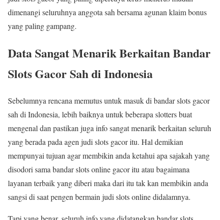
dimenangi seluruhnya anggota sah bersama agunan klaim bonus
yang paling gampang.
Data Sangat Menarik Berkaitan Bandar
Slots Gacor Sah di Indonesia
Sebelumnya rencana memutus untuk masuk di bandar slots gacor
sah di Indonesia, lebih baiknya untuk beberapa slotters buat
mengenal dan pastikan juga info sangat menarik berkaitan seluruh
yang berada pada agen judi slots gacor itu. Hal demikian
mempunyai tujuan agar membikin anda ketahui apa sajakah yang
disodori sama bandar slots online gacor itu atau bagaimana
layanan terbaik yang diberi maka dari itu tak kan membikin anda
sangsi di saat pengen bermain judi slots online didalamnya.
Tapi yang benar, seluruh info yang didatangkan bandar slots