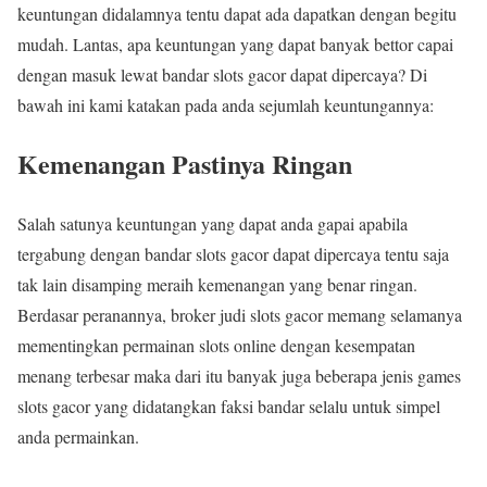
keuntungan didalamnya tentu dapat ada dapatkan dengan begitu
mudah. Lantas, apa keuntungan yang dapat banyak bettor capai
dengan masuk lewat bandar slots gacor dapat dipercaya? Di
bawah ini kami katakan pada anda sejumlah keuntungannya:
Kemenangan Pastinya Ringan
Salah satunya keuntungan yang dapat anda gapai apabila
tergabung dengan bandar slots gacor dapat dipercaya tentu saja
tak lain disamping meraih kemenangan yang benar ringan.
Berdasar peranannya, broker judi slots gacor memang selamanya
mementingkan permainan slots online dengan kesempatan
menang terbesar maka dari itu banyak juga beberapa jenis games
slots gacor yang didatangkan faksi bandar selalu untuk simpel
anda permainkan.