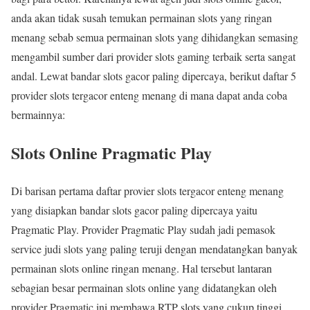
anda akan tidak susah temukan permainan slots yang ringan
menang sebab semua permainan slots yang dihidangkan semasing
mengambil sumber dari provider slots gaming terbaik serta sangat
andal. Lewat bandar slots gacor paling dipercaya, berikut daftar 5
provider slots tergacor enteng menang di mana dapat anda coba
bermainnya:
Slots Online Pragmatic Play
Di barisan pertama daftar provier slots tergacor enteng menang
yang disiapkan bandar slots gacor paling dipercaya yaitu
Pragmatic Play. Provider Pragmatic Play sudah jadi pemasok
service judi slots yang paling teruji dengan mendatangkan banyak
permainan slots online ringan menang. Hal tersebut lantaran
sebagian besar permainan slots online yang didatangkan oleh
provider Pragmatic ini membawa RTP slots yang cukup tinggi,