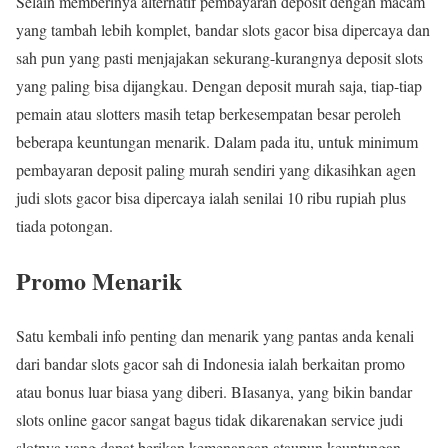
Selain memberinya alternatif pembayaran deposit dengan macam
yang tambah lebih komplet, bandar slots gacor bisa dipercaya dan
sah pun yang pasti menjajakan sekurang-kurangnya deposit slots
yang paling bisa dijangkau. Dengan deposit murah saja, tiap-tiap
pemain atau slotters masih tetap berkesempatan besar peroleh
beberapa keuntungan menarik. Dalam pada itu, untuk minimum
pembayaran deposit paling murah sendiri yang dikasihkan agen
judi slots gacor bisa dipercaya ialah senilai 10 ribu rupiah plus
tiada potongan.
Promo Menarik
Satu kembali info penting dan menarik yang pantas anda kenali
dari bandar slots gacor sah di Indonesia ialah berkaitan promo
atau bonus luar biasa yang diberi. BIasanya, yang bikin bandar
slots online gacor sangat bagus tidak dikarenakan service judi
slotnya yang dapat berikan kemenangan ataupun keuntungan