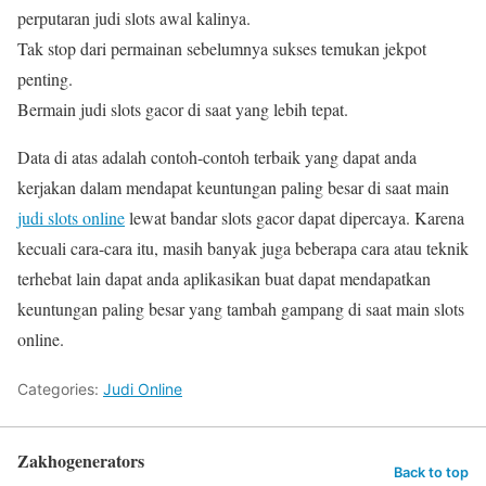
perputaran judi slots awal kalinya.
Tak stop dari permainan sebelumnya sukses temukan jekpot
penting.
Bermain judi slots gacor di saat yang lebih tepat.
Data di atas adalah contoh-contoh terbaik yang dapat anda
kerjakan dalam mendapat keuntungan paling besar di saat main
judi slots online
lewat bandar slots gacor dapat dipercaya. Karena
kecuali cara-cara itu, masih banyak juga beberapa cara atau teknik
terhebat lain dapat anda aplikasikan buat dapat mendapatkan
keuntungan paling besar yang tambah gampang di saat main slots
online.
Categories:
Judi Online
Zakhogenerators
Back to top