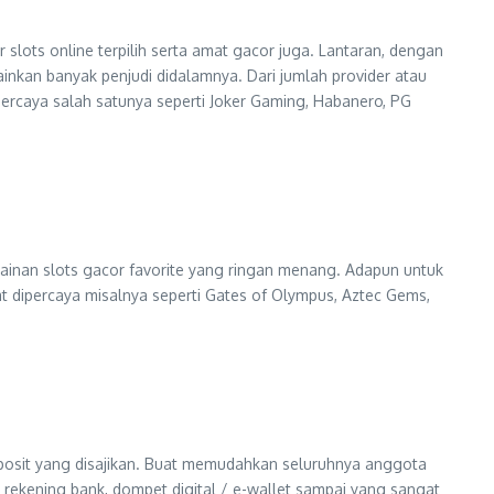
 slots online terpilih serta amat gacor juga. Lantaran, dengan
ainkan banyak penjudi didalamnya. Dari jumlah provider atau
dipercaya salah satunya seperti Joker Gaming, Habanero, PG
mainan slots gacor favorite yang ringan menang. Adapun untuk
t dipercaya misalnya seperti Gates of Olympus, Aztec Gems,
eposit yang disajikan. Buat memudahkan seluruhnya anggota
 rekening bank, dompet digital / e-wallet sampai yang sangat