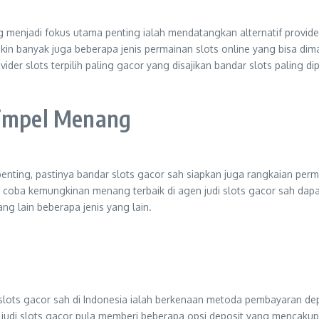
g menjadi fokus utama penting ialah mendatangkan alternatif provider
kin banyak juga beberapa jenis permainan slots online yang bisa dim
ider slots terpilih paling gacor yang disajikan bandar slots paling 
Simpel Menang
enting, pastinya bandar slots gacor sah siapkan juga rangkaian per
 coba kemungkinan menang terbaik di agen judi slots gacor sah dapa
ng lain beberapa jenis yang lain.
r slots gacor sah di Indonesia ialah berkenaan metoda pembayaran d
r judi slots gacor pula memberi beberapa opsi deposit yang mencakup