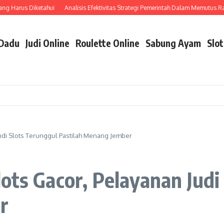
arus Diketahui
Analisis Efektivitas Strategi Pemerintah Dalam Memutus Rantai 
 Dadu
Judi Online
Roulette Online
Sabung Ayam
Slot
udi Slots Terunggul Pastilah Menang Jember
ots Gacor, Pelayanan Judi
r