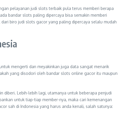
an pelayanan judi slots terbaik pula terus memberi berapa
a bandar slots paling dipercaya bisa semakin memberi
ari biro judi slots gacor yang paling dipercaya selalu mudah
nesia
 untuk mengerti dan meyakinkan juga data sangat menarik
akah yang disodori oleh bandar slots online gacor itu maupun
n diberi. Lebih-lebih lagi, utamanya untuk beberapa penjudi
epankan untuk tiap-tiap member-nya, maka cari kemenangan
or sah di Indonesia yang harus anda kenali, salah satunya: