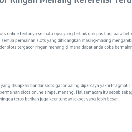
slots online tentunya sesuatu opsi yang terbaik dan pas bagi para bett
emua permainan slots yang dihidangkan masing-masing mengambil sum
ovider slots tergacor ringan menang di mana dapat anda coba bermainn
 yang disiapkan bandar slots gacor paling dipercaya yakni Pragmatic
permainan slots online simpel menang. Hal semacam itu sebab sebag
hingga terus berikan juga keuntungan jekpot yang lebih besar.