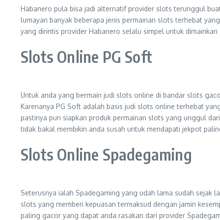
Habanero pula bisa jadi alternatif provider slots terunggul
lumayan banyak beberapa jenis permainan slots terhebat yang
yang dirintis provider Habanero selalu simpel untuk dimainka
Slots Online PG Soft
Untuk anda yang bermain judi slots online di bandar slots gac
Karenanya PG Soft adalah basis judi slots online terhebat ya
pastinya pun siapkan produk permainan slots yang unggul dari
tidak bakal membikin anda susah untuk mendapati jekpot paling
Slots Online Spadegaming
Seterusnya ialah Spadegaming yang udah lama sudah sejak l
slots yang memberi kepuasan termaksud dengan jamin kesempat
paling gacor yang dapat anda rasakan dari provider Spadegami