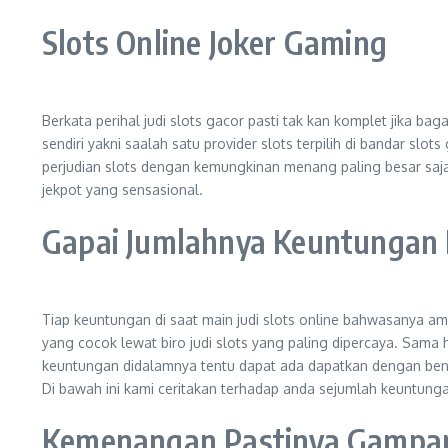
Slots Online Joker Gaming
Berkata perihal judi slots gacor pasti tak kan komplet jika b
sendiri yakni saalah satu provider slots terpilih di bandar s
perjudian slots dengan kemungkinan menang paling besar saja
jekpot yang sensasional.
Gapai Jumlahnya Keuntungan 
Tiap keuntungan di saat main judi slots online bahwasanya am
yang cocok lewat biro judi slots yang paling dipercaya. Sama
keuntungan didalamnya tentu dapat ada dapatkan dengan bena
Di bawah ini kami ceritakan terhadap anda sejumlah keuntung
Kemenangan Pastinya Gampa