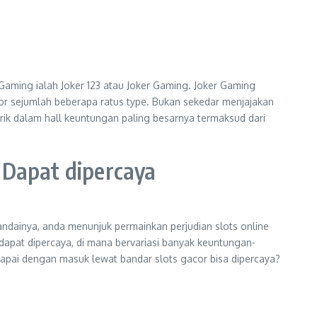
iGaming ialah Joker 123 atau Joker Gaming. Joker Gaming
acor sejumlah beberapa ratus type. Bukan sekedar menjajakan
ik dalam hall keuntungan paling besarnya termaksud dari
Dapat dipercaya
andainya, anda menunjuk permainkan perjudian slots online
dapat dipercaya, di mana bervariasi banyak keuntungan-
apai dengan masuk lewat bandar slots gacor bisa dipercaya?