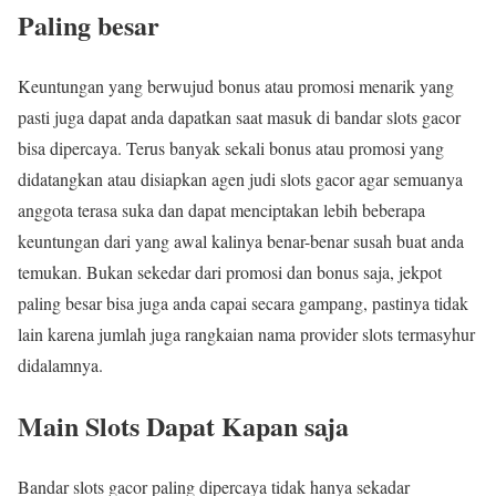
Paling besar
Keuntungan yang berwujud bonus atau promosi menarik yang
pasti juga dapat anda dapatkan saat masuk di bandar slots gacor
bisa dipercaya. Terus banyak sekali bonus atau promosi yang
didatangkan atau disiapkan agen judi slots gacor agar semuanya
anggota terasa suka dan dapat menciptakan lebih beberapa
keuntungan dari yang awal kalinya benar-benar susah buat anda
temukan. Bukan sekedar dari promosi dan bonus saja, jekpot
paling besar bisa juga anda capai secara gampang, pastinya tidak
lain karena jumlah juga rangkaian nama provider slots termasyhur
didalamnya.
Main Slots Dapat Kapan saja
Bandar slots gacor paling dipercaya tidak hanya sekadar