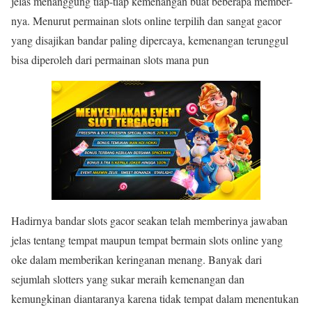
jelas menanggung tiap-tiap kemenangan buat beberapa member-
nya. Menurut permainan slots online terpilih dan sangat gacor
yang disajikan bandar paling dipercaya, kemenangan terunggul
bisa diperoleh dari permainan slots mana pun
Hadirnya bandar slots gacor seakan telah memberinya jawaban
jelas tentang tempat maupun tempat bermain slots online yang
oke dalam memberikan keringanan menang. Banyak dari
sejumlah slotters yang sukar meraih kemenangan dan
kemungkinan diantaranya karena tidak tempat dalam menentukan