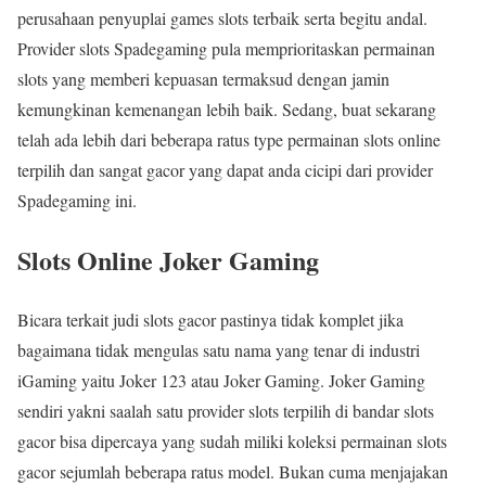
perusahaan penyuplai games slots terbaik serta begitu andal.
Provider slots Spadegaming pula memprioritaskan permainan
slots yang memberi kepuasan termaksud dengan jamin
kemungkinan kemenangan lebih baik. Sedang, buat sekarang
telah ada lebih dari beberapa ratus type permainan slots online
terpilih dan sangat gacor yang dapat anda cicipi dari provider
Spadegaming ini.
Slots Online Joker Gaming
Bicara terkait judi slots gacor pastinya tidak komplet jika
bagaimana tidak mengulas satu nama yang tenar di industri
iGaming yaitu Joker 123 atau Joker Gaming. Joker Gaming
sendiri yakni saalah satu provider slots terpilih di bandar slots
gacor bisa dipercaya yang sudah miliki koleksi permainan slots
gacor sejumlah beberapa ratus model. Bukan cuma menjajakan